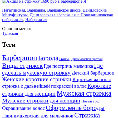
Нагатинская
,
Варшавка
,
Варшавское шоссе
,
Даниловские
Мануфактуры
,
Даниловская набережная
на Новоданиловская
набережная
,
Набережная
Станции метро:
Тульская
Теги
Барбершоп
Борода
Бритье
Бритье опасной бритвой
Виды стрижек
Где
Где постричь мальчика
сделать мужскую стрижку
Детский барбершоп
Женские короткие стрижки
Короткая женская
Короткие
стрижка с дальнейшей покраской волос
Мужская стрижка
стрижки для женщин
Мужские стрижки для женщин
Новый год
Оформление бороды
Окрашивание волос
Стрижка
Парикмахерская для мальчиков