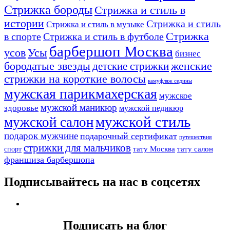
Стрижка бороды
Стрижка и стиль в
истории
Стрижка и стиль
Стрижка и стиль в музыке
Стрижка
в спорте
Стрижка и стиль в футболе
барбершоп Москва
Усы
усов
бизнес
бородатые звезды
детские стрижки
женские
стрижки на короткие волосы
камуфляж седины
мужская парикмахерская
мужское
мужской маникюр
здоровье
мужской педикюр
мужской стиль
мужской салон
подарок мужчине
подарочный сертификат
путешествия
стрижки для мальчиков
тату Москва
тату салон
спорт
франшиза барбершопа
Подписывайтесь на нас в соцсетях
Подписать на блог