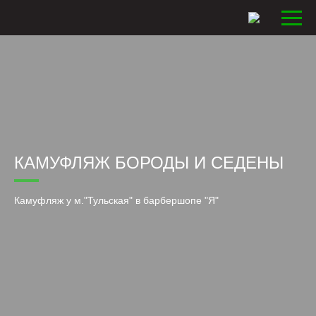
КАМУФЛЯЖ БОРОДЫ И СЕДЕНЫ
Камуфляж у м."Тульская" в барбершопе "Я"