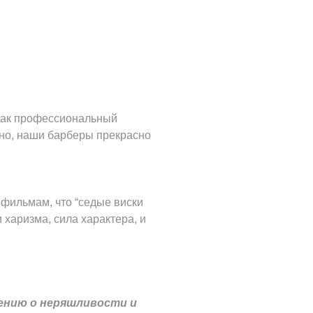
, как профессиональный
тно, наши барберы прекрасно
 фильмам, что “седые виски
 харизма, сила характера, и
лению о неряшливости и