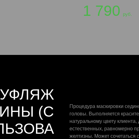
1 790
руб.
МУФЛЯЖ
ИНЫ (С
Процедура маскировки седин
головы. Выполняется красите
натуральному цвету клиента,
ЛЬЗОВА
естественных, равномерно п
желтизны. Может сочетаться 