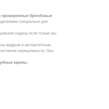
о
проверенные брендовые
одителями специально для
рашивали седину, если только вы
чень мудрым и авторитетным,
ечатление неряшливости. Оно
лубные карты
,