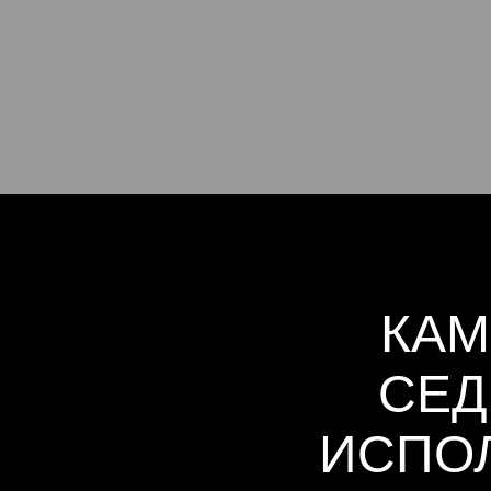
КА
СЕД
ИСПО