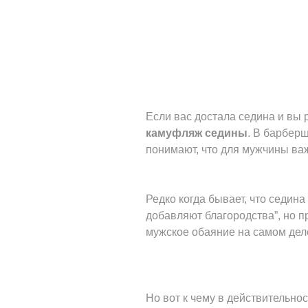
Если вас достала седина и вы 
камуфляж седины
. В барбер
понимают, что для мужчины ва
Редко когда бывает, что седин
добавляют благородства”, но пр
мужское обаяние на самом деле
Но вот к чему в действительно