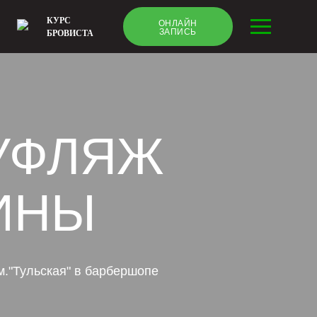
КУРС
ОНЛАЙН
ЗАПИСЬ
БРОВИСТА
УФЛЯЖ
ИНЫ
."Тульская" в барбершопе