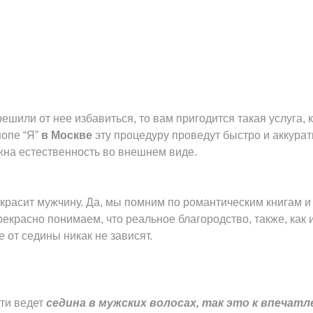
решили от нее избавиться, то вам пригодится такая услуга
шопе “Я”
в Москве
эту процедуру проведут быстро и аккура
жна естественность во внешнем виде.
а красит мужчину. Да, мы помним по романтическим книгам и
екрасно понимаем, что реальное благородство, также, как и
 от седины никак не зависят.
сти ведет
седина в мужских волосах, так это к впечат