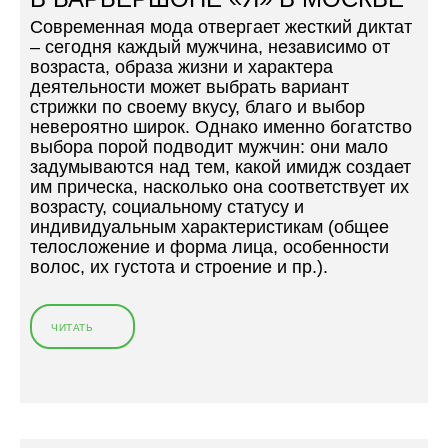
С
Современная мода отвергает жесткий диктат
О
– сегодня каждый мужчина, независимо от
В
возраста, образа жизни и характера
Е
деятельности может выбрать вариант
Т
стрижки по своему вкусу, благо и выбор
У
невероятно широк. Однако именно богатство
Е
выбора порой подводит мужчин: они мало
Т
задумываются над тем, какой имидж создает
:
им прическа, насколько она соответствует их
Ч
возрасту, социальному статусу и
Т
индивидуальным характеристикам (общее
О
телосложение и форма лица, особенности
Б
волос, их густота и строение и пр.).
Ы
У
К
Р
ЧИТАТЬ
«
Е
М
П
У
И
Ж
Т
С
Ь
К
О
А