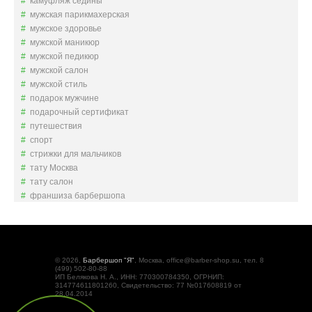
камуфляж седины
мужская парикмахерская
мужское здоровье
мужской маникюр
мужской педикюр
мужской салон
мужской стиль
подарок мужчине
подарочный сертификат
путешествия
спорт
стрижки для мальчиков
тату Москва
тату салон
франшиза барбершопа
© 2026,
Барбершоп "Я"
, Москва, office@barber-shop.su, тел. 8
(499) 502-80-88
ИП Белякова Н. А., ИНН: 770300784350, ОГРНИП:
314774611801260, Свидетельство: 77 №017608819 от
28.04.2014