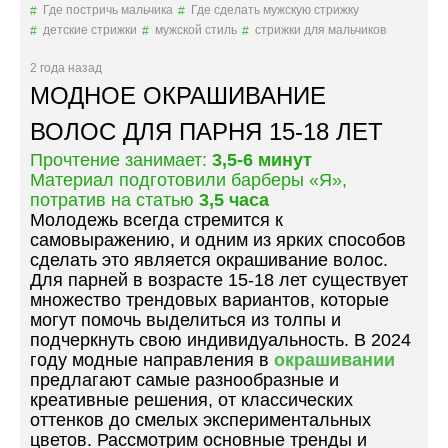
Где постричь мальчика
Где сделать мужскую стрижку
Н
детские стрижки
мужской стиль
стрижки для мальчиков
Ы
Е
2 года назад
П
МОДНОЕ ОКРАШИВАНИЕ
Р
И
ВОЛОС ДЛЯ ПАРНЯ 15-18 ЛЕТ
Ч
Прочтение занимает:
3,5-6 минут
Е
Материал подготовили барберы «Я»,
С
потратив на статью
3,5 часа
К
Молодежь всегда стремится к
И
самовыражению, и одним из ярких способов
Д
сделать это является окрашивание волос.
Л
Для парней в возрасте 15-18 лет существует
Я
множество трендовых вариантов, которые
Д
могут помочь выделиться из толпы и
Е
подчеркнуть свою индивидуальность. В 2024
Т
году модные направления в
окрашивании
С
предлагают самые разнообразные и
К
креативные решения, от классических
О
оттенков до смелых экспериментальных
Г
цветов. Рассмотрим основные тренды и
О