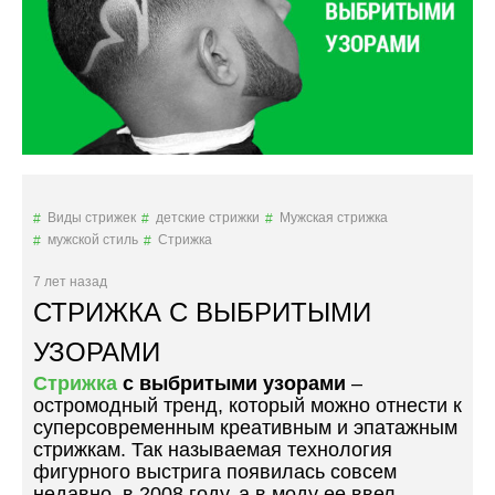
И
Ж
К
А
«
Г
Р
А
Д
У
Виды стрижек
детские стрижки
Мужская стрижка
И
мужской стиль
Стрижка
Р
О
7 лет назад
В
СТРИЖКА С ВЫБРИТЫМИ
К
А
УЗОРАМИ
»
Стрижка
с выбритыми узорами
–
»
остромодный тренд, который можно отнести к
суперсовременным креативным и эпатажным
стрижкам. Так называемая технология
фигурного выстрига появилась совсем
недавно, в 2008 году, а в моду ее ввел