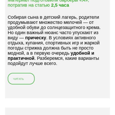
Материал подготовили барберы «Я»,
потратив на статью
2,5 часа
Собирая сына в детский лагерь, родители
продумывают множество мелочей — от
удобной обуви до солнцезащитного крема.
Но один важный нюанс часто упускают из
виду —
прическу
. В условиях активного
отдыха, купания, спортивных игр и жаркой
погоды стрижка должна быть не просто
модной, а в первую очередь
удобной и
практичной
. Разберемся, какие варианты
подойдут лучше всего.
ЧИТАТЬ
«
П
Р
А
К
Т
И
Ч