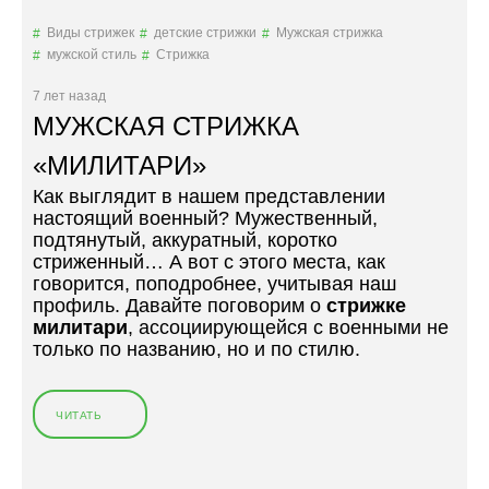
Т
Я
Виды стрижек
детские стрижки
Мужская стрижка
Н
С
мужской стиль
Стрижка
О
Т
Ш
Р
7 лет назад
Е
И
МУЖСКАЯ СТРИЖКА
Н
Ж
И
К
«МИЛИТАРИ»
Я
А
Как выглядит в нашем представлении
С
П
настоящий военный? Мужественный,
Р
Р
подтянутый, аккуратный, коротко
Е
И
стриженный… А вот с этого места, как
Б
Н
говорится, поподробнее, учитывая наш
Е
С
профиль. Давайте поговорим о
стрижке
Н
Т
милитари
, ассоциирующейся с военными не
К
О
только по названию, но и по стилю.
О
Н
М
В
,
Б
С
А
ЧИТАТЬ
«
Д
Р
М
Е
Б
У
Л
Е
Ж