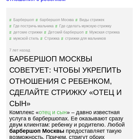
В
А
Н
Барбершоп
барбершоп Москва
Виды стрижек
И
Где постричь мальчика
Где сделать мужскую стрижку
Е
детские стрижки
Детский барбершоп
Мужская стрижка
В
мужской стиль
Стрижка
стрижки для мальчиков
О
Л
7 лет назад
О
БАРБЕРШОП МОСКВЫ
С
Д
СОВЕТУЕТ: ЧТОБЫ УКРЕПИТЬ
Л
ОТНОШЕНИЯ С РЕБЕНКОМ,
Я
М
СДЕЛАЙТЕ СТРИЖКУ «ОТЕЦ И
А
Л
СЫН»
Ь
Ч
Комплекс «
отец и сын
» – давно известная
И
услуга в барбершопах. Ее оказывают сразу
К
двум клиентам: ребенку и родителю. Любой
А
барбершоп Москвы
предоставляет такую
1
возможность. Причем, стригут обоих