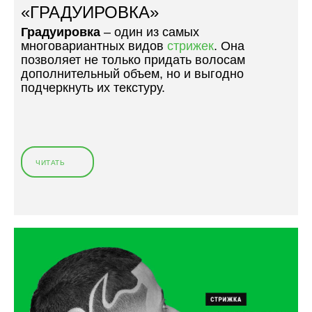
«ГРАДУИРОВКА»
Градуировка
– один из самых
многовариантных видов
стрижек
. Она
позволяет не только придать волосам
дополнительный объем, но и выгодно
подчеркнуть их текстуру.
ЧИТАТЬ
«
М
У
Ж
С
К
А
Я
С
Т
Р