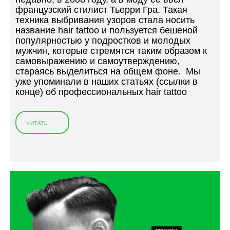
французский стилист Тьерри Гра. Такая
техника выбривания узоров стала носить
название hair tattoo и пользуется бешеной
популярностью у подростков и молодых
мужчин, которые стремятся таким образом к
самовыражению и самоутверждению,
стараясь выделиться на общем фоне. Мы
уже упоминали в наших статьях (ссылки в
конце) об профессиональных hair tattoo
ЧИТАТЬ
«
С
Т
Р
И
Ж
К
А
С
В
Ы