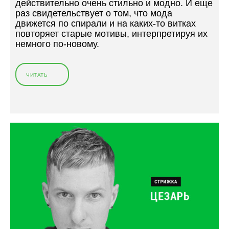
действительно очень стильно и модно. И еще
раз свидетельствует о том, что мода
движется по спирали и на каких-то витках
повторяет старые мотивы, интерпретируя их
немного по-новому.
ЧИТАТЬ
«
М
У
Ж
С
К
А
Я
С
Т
Р
И
Ж
К
А
«