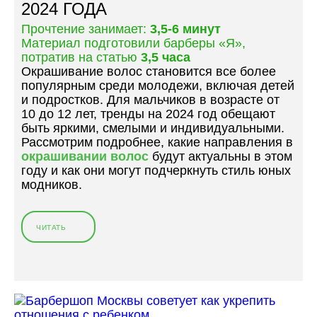
С
2024 ГОДА
В
Н
О
Прочтение занимает:
3,5-6 минут
О
Л
Материал подготовили барберы «Я»,
С
О
потратив на статью
3,5 часа
Т
С
Окрашивание волос становится все более
Ь
Д
популярным среди молодежи, включая детей
И
Л
и подростков. Для мальчиков в возрасте от
С
Я
10 до 12 лет, тренды на 2024 год обещают
Т
П
быть яркими, смелыми и индивидуальными.
И
А
Рассмотрим подробнее, какие направления в
Л
Р
окрашивании волос
будут актуальны в этом
Ь
Н
году и как они могут подчеркнуть стиль юных
»
Я
модников.
1
5
-
ЧИТАТЬ
«
1
О
8
К
Л
Р
Е
А
Т
Ш
»
И