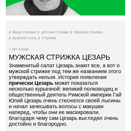
П
О
Д
Ф
Р
Виды стрижек
детские стрижки
Мужская стрижка
И
мужской стиль
Стрижка
Ц
А
7 лет назад
»
МУЖСКАЯ СТРИЖКА ЦЕЗАРЬ
»
Знаменитый салат Цезарь знают все, а вот о
мужской стрижке под тем же названием этого
утверждать нельзя. История появления
прически Цезарь
может показаться
несколько курьезной: великий полководец и
общественный деятель Римской империи Гай
Юлий Цезарь очень стеснялся своей лысины
и начал зачесывать волосы с макушки
наперед, чтобы они ее маскировали,
благодаря чему сам Цезарь выглядел очень
достойно и благородно.