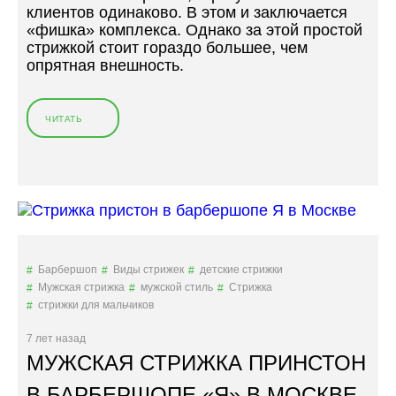
0
клиентов одинаково. В этом и заключается
-
«фишка» комплекса. Однако за этой простой
1
стрижкой стоит гораздо большее, чем
2
опрятная внешность.
Л
Е
Т
ЧИТАТЬ
«
:
Б
Т
А
Р
Р
Е
Б
Н
Е
Д
Р
Ы
Ш
2
О
Барбершоп
Виды стрижек
детские стрижки
0
П
Мужская стрижка
мужской стиль
Стрижка
2
М
стрижки для мальчиков
4
О
Г
С
7 лет назад
О
К
МУЖСКАЯ СТРИЖКА ПРИНСТОН
Д
В
А
Ы
В БАРБЕРШОПЕ «Я» В МОСКВЕ
»