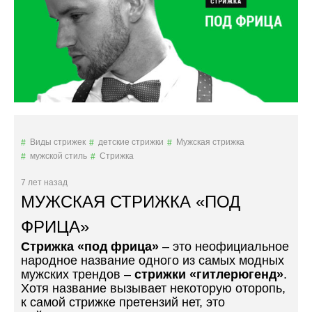
Б
Р
И
Т
Ы
М
И
У
З
О
Виды стрижек
детские стрижки
Мужская стрижка
Р
мужской стиль
Стрижка
А
М
7 лет назад
И
МУЖСКАЯ СТРИЖКА «ПОД
»
ФРИЦА»
Стрижка «под фрица»
– это неофициальное
народное название одного из самых модных
мужских трендов –
стрижки «гитлерюгенд»
.
Хотя название вызывает некоторую оторопь,
к самой стрижке претензий нет, это