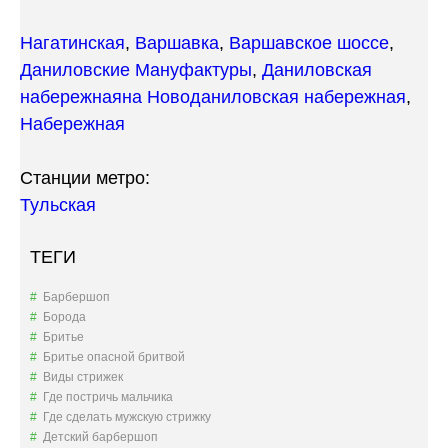
»
Нагатинская
,
Варшавка
,
Варшавское шоссе
,
Даниловские Мануфактуры
,
Даниловская
набережная
на Новоданиловская набережная
,
Набережная
Станции метро:
Тульская
ТЕГИ
Барбершоп
Борода
Бритье
Бритье опасной бритвой
Виды стрижек
Где постричь мальчика
Где сделать мужскую стрижку
Детский барбершоп