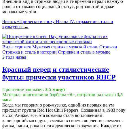
Внешний вид и стрижки людей в те времена играли важную
роль и отражали социальный статус, род занятий и даже
моральные устои.
Читать
«Прически в эпоху Ивана IV: отражение стиля и
культуры»
→
Виды стрижек
Мужская стрижка
мужской стиль
Стрижка
Стрижка и стиль в истории
Стрижка и стиль в музыке
2 года назад
Красный перец и стилистические
бунты: прически участников RHCP
Прочтение занимает:
3-5 минут
Материал подготовили барберы «Я», потратив на статью
3,5
часа
Когда мы говорим о рок-музыке, одной из первых на ум
приходит группа Red Hot Chili Peppers. Созданная в 1983 году
в Лос-Анджелесе, эта команда стала воплощением
калифорнийского духа, смешав в своем творчестве элементы
фанка, панка, рока и психоделического звучания. Каждое их