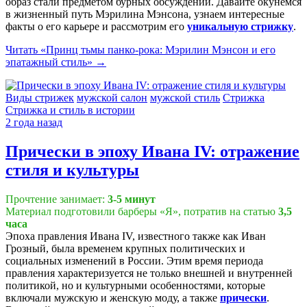
образ стали предметом бурных обсуждений. Давайте окунемся
в жизненный путь Мэрилина Мэнсона, узнаем интересные
факты о его карьере и рассмотрим его
уникальную стрижку
.
Читать
«Принц тьмы панко-рока: Мэрилин Мэнсон и его
эпатажный стиль»
→
Виды стрижек
мужской салон
мужской стиль
Стрижка
Стрижка и стиль в истории
2 года назад
Прически в эпоху Ивана IV: отражение
стиля и культуры
Прочтение занимает:
3-5 минут
Материал подготовили барберы «Я», потратив на статью
3,5
часа
Эпоха правления Ивана IV, известного также как Иван
Грозный, была временем крупных политических и
социальных изменений в России. Этим время периода
правления характеризуется не только внешней и внутренней
политикой, но и культурными особенностями, которые
включали мужскую и женскую моду, а также
прически
.