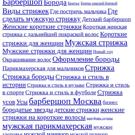
Барбершоп
Борода
Бритье
Бритье опасной бритвой
Виды стрижек
Где
Где постричь мальчика
сделать мужскую стрижку
Детский барбершоп
Женские короткие стрижки
Короткая женская
Короткие
стрижка с дальнейшей покраской волос
Мужская стрижка
стрижки для женщин
Мужские стрижки для женщин
Новый год
Оформление бороды
Окрашивание волос
Стрижка
Парикмахерская для мальчиков
Стрижка бороды
Стрижка и стиль в
истории
Стрижка и стиль
Стрижка и стиль в музыке
Стрижка
в спорте
Стрижка и стиль в футболе
барбершоп Москва
Усы
усов
бизнес
бородатые звезды
детские стрижки
женские
стрижки на короткие волосы
камуфляж седины
мужская парикмахерская
мужское
мужской маникюр
здоровье
мужской педикюр