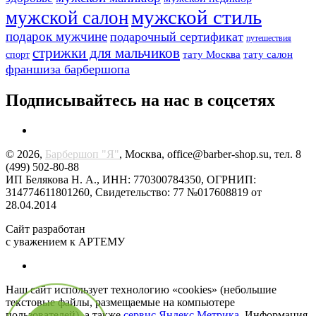
мужской стиль
мужской салон
подарок мужчине
подарочный сертификат
путешествия
стрижки для мальчиков
тату Москва
тату салон
спорт
франшиза барбершопа
Подписывайтесь на нас в соцсетях
© 2026,
Барбершоп "Я"
, Москва, office@barber-shop.su, тел. 8
(499) 502-80-88
ИП Белякова Н. А., ИНН: 770300784350, ОГРНИП:
314774611801260, Свидетельство: 77 №017608819 от
28.04.2014
Сайт разработан
с уважением к АРТЕМУ
Наш сайт использует технологию «cookies» (небольшие
текстовые файлы, размещаемые на компьютере
пользователей), а также
сервис Яндекс.Метрика
. Информация,