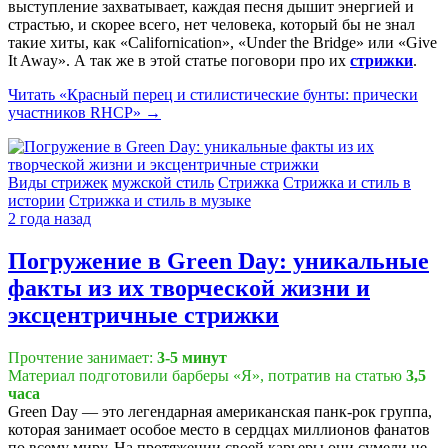
выступление захватывает, каждая песня дышит энергией и
страстью, и скорее всего, нет человека, который бы не знал
такие хиты, как «Californication», «Under the Bridge» или «Give
It Away». А так же в этой статье поговори про их
стрижки
.
Читать
«Красный перец и стилистические бунты: прически
участников RHCP»
→
Виды стрижек
мужской стиль
Стрижка
Стрижка и стиль в
истории
Стрижка и стиль в музыке
2 года назад
Погружение в Green Day: уникальные
факты из их творческой жизни и
эксцентричные стрижки
Прочтение занимает:
3-5 минут
Материал подготовили барберы «Я», потратив на статью
3,5
часа
Green Day — это легендарная американская панк-рок группа,
которая занимает особое место в сердцах миллионов фанатов
по всему миру. На протяжении своей карьеры они сумели не