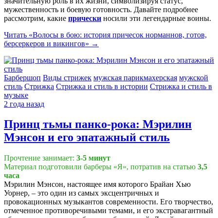
значительную роль в их жизни, символизируя статус,
мужественность и боевую готовность. Давайте подробнее
рассмотрим, какие
прически
носили эти легендарные воины.
Читать
«Волосы в бою: история причесок норманнов, готов,
берсеркеров и викингов»
→
Барбершоп
Виды стрижек
мужская парикмахерская
мужской
стиль
Стрижка
Стрижка и стиль в истории
Стрижка и стиль в
музыке
2 года назад
Принц тьмы панко-рока: Мэрилин
Мэнсон и его эпатажный стиль
Прочтение занимает:
3-5 минут
Материал подготовили барберы «Я», потратив на статью
3,5
часа
Мэрилин Мэнсон, настоящее имя которого Брайан Хью
Уорнер, – это один из самых эксцентричных и
провокационных музыкантов современности. Его творчество,
отмеченное противоречивыми темами, и его экстравагантный