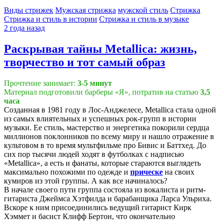
Виды стрижек
Мужская стрижка
мужской стиль
Стрижка
Стрижка и стиль в истории
Стрижка и стиль в музыке
2 года назад
Раскрывая тайны Metallica: жизнь,
творчество и тот самый образ
Прочтение занимает:
3-5 минут
Материал подготовили барберы «Я», потратив на статью
3,5
часа
Созданная в 1981 году в Лос-Анджелесе, Metallica стала одной
из самых влиятельных и успешных рок-групп в истории
музыки. Ее стиль, мастерство и энергетика покорили сердца
миллионов поклонников по всему миру и нашло отражение в
культовом в то время мультфильме про Бивис и Баттхед. До
сих пор тысячи людей ходят в футболках с надписью
«Metallica», а есть и фанаты, которые стараются выглядеть
максимально похожими по одежде и
прическе
на своих
кумиров из этой группы. А как все начиналось?
В начале своего пути группа состояла из вокалиста и ритм-
гитариста Джеймса Хэтфилда и барабанщика Ларса Ульриха.
Вскоре к ним присоединились ведущий гитарист Кирк
Хэммет и басист Клифф Бертон, что окончательно