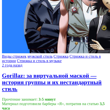
Виды стрижек
мужской стиль
Стрижка
Стрижка и стиль в
истории
Стрижка и стиль в музыке
2 года назад
Gorillaz: за виртуальной маской —
история группы и их нестандартный
стиль
Прочтение занимает:
3-5 минут
Материал подготовили барберы «Я», потратив на статью
3,5
часа