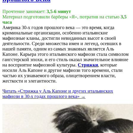
Прочтение занимает:
3,5-6 минут
Материал подготовили барберы «Я», потратив на статью
3,5
часа
Америка 30-х годов прошлого века — это время, когда
криминальные организации, особенно итальянские
мафиозные кланы, достигли невиданных высот в своей
деятельности. Среди множества имен и легенд, осевших в
нашей памяти, одним из самых знаковых является Аль
Капоне. Карьера этого итальянского мафиози стала символом
гангстерской эпохи, и его стиль оказал значительное влияние
на восприятие мафиозной культуры.
Стрижки
, которые
носили Аль Капоне и другие мафиози того времени, стали
частью их узнаваемого образа, олицетворением власти,
жесткости и элегантности.
Читать
«Стрижка у Аль Капоне и других итальянских
мафиози в 30-х годах прошлого века»
→