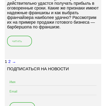
действительно удастся получать прибыль в
оговоренные сроки. Какие же признаки имеют
надежные франшизы и как выбрать
франчайзера наиболее удачно? Рассмотрим
их на примере продажи готового бизнеса —
барбершопа по франшизе.
ЧИТАТЬ
«
Г
О
Т
О
1
2
→
В
ПОДПИСАТЬСЯ НА НОВОСТИ
Ы
Й
Б
И
З
Н
Е
С