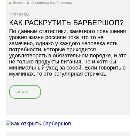
Н
бизнес
франшиза барбершопа
Г
Т
К
О
К
Р
7 лет назад
Р
Р
О
КАК РАСКРУТИТЬ БАРБЕРШОП?
О
Ы
Т
Д
По данным статистики, заметного повышения
В
С
Е
уровня жизни россиян пока что-то не
А
Т
:
замечено, однако у каждого человека есть
Т
В
У
потребности, которые приходится
Ь
А
Ч
удовлетворять в обязательном порядке, и это
Б
»
И
не только продукты питания, но и хотя бы
А
М
минимальный уход за собой. Если говорить о
Р
А
мужчинах, то это регулярная стрижка.
Б
З
Е
А
Р
М
Ш
ЧИТАТЬ
«
Б
О
К
И
П
А
З
?
К
Н
»
Р
Е
А
С
С
А
К