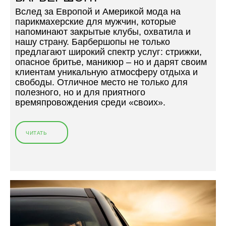
Вслед за Европой и Америкой мода на
парикмахерские для мужчин, которые
напоминают закрытые клубы, охватила и
нашу страну. Барбершопы не только
предлагают широкий спектр услуг: стрижки,
опасное бритье, маникюр – но и дарят своим
клиентам уникальную атмосферу отдыха и
свободы. Отличное место не только для
полезного, но и для приятного
времяпровождения среди «своих».
ЧИТАТЬ
«
С
К
О
Л
Ь
К
О
С
Т