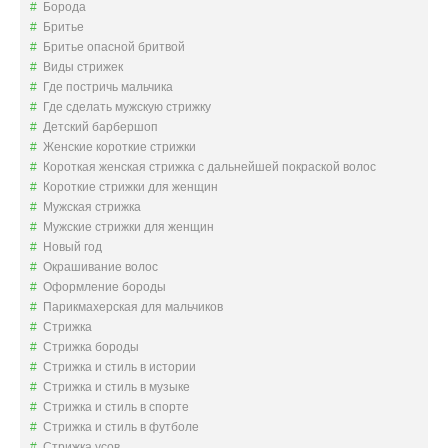
Борода
Д
Бритье
Е
Бритье опасной бритвой
Ж
Виды стрижек
Н
Где постричь мальчика
О
Где сделать мужскую стрижку
Й
Детский барбершоп
Ф
Женские короткие стрижки
Р
Короткая женская стрижка с дальнейшей покраской волос
А
Короткие стрижки для женщин
Н
Мужская стрижка
Ш
Мужские стрижки для женщин
И
Новый год
З
Окрашивание волос
Ы
Оформление бороды
»
Парикмахерская для мальчиков
Стрижка
Стрижка бороды
Стрижка и стиль в истории
Стрижка и стиль в музыке
Стрижка и стиль в спорте
Стрижка и стиль в футболе
Стрижка усов