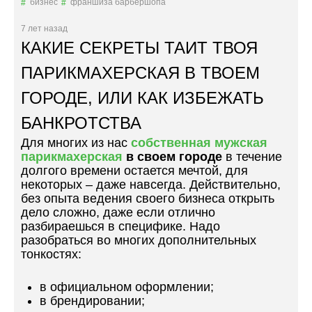
бизнес
франшиза барбершопа
Б
А
7 лет назад
Р
КАКИЕ СЕКРЕТЫ ТАИТ ТВОЯ
Б
Е
ПАРИКМАХЕРСКАЯ В ТВОЕМ
Р
ГОРОДЕ, ИЛИ КАК ИЗБЕЖАТЬ
Ш
О
БАНКРОТСТВА
П
А
Для многих из нас
собственная мужская
Я
парикмахерская
в своем городе
в течение
:
долгого времени остается мечтой, для
Т
некоторых – даже навсегда. Действительно,
В
без опыта ведения своего бизнеса открыть
О
дело сложно, даже если отлично
Й
разбираешься в специфике. Надо
М
разобраться во многих дополнительных
А
тонкостях:
Л
Ы
в официальном оформлении;
Й
в брендировании;
Б