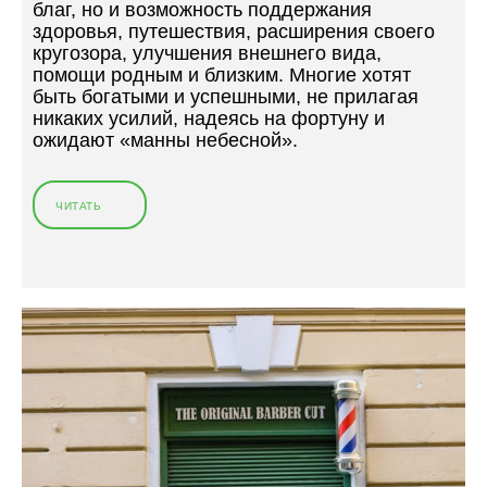
благ, но и возможность поддержания
здоровья, путешествия, расширения своего
кругозора, улучшения внешнего вида,
помощи родным и близким. Многие хотят
быть богатыми и успешными, не прилагая
никаких усилий, надеясь на фортуну и
ожидают «манны небесной».
ЧИТАТЬ
«
К
А
К
Г
А
Р
А
Н
Т
И
Р
О