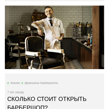
Р
Ы
Т
Ь
Б
А
Р
Б
Е
Р
Ш
О
П
С
Н
У
Л
бизнес
франшиза барбершопа
Я
»
7 лет назад
СКОЛЬКО СТОИТ ОТКРЫТЬ
БАРБЕРШОП?