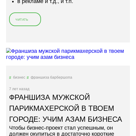
в рекламе и т.д., и т.п.
И
З
Н
ЧИТАТЬ
Е
«
С
К
В
А
С
К
В
И
О
Е
Е
С
М
Е
Г
К
О
Р
бизнес
франшиза барбершопа
Р
Е
О
Т
7 лет назад
Д
Ы
ФРАНШИЗА МУЖСКОЙ
Е
Т
»
А
ПАРИКМАХЕРСКОЙ В ТВОЕМ
И
ГОРОДЕ: УЧИМ АЗАМ БИЗНЕСА
Т
Т
Чтобы бизнес-проект стал успешным, он
В
должен окупиться в достаточно короткие
О