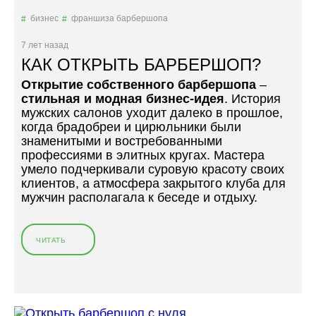
»
Р
бизнес
франшиза барбершопа
У
Т
7 лет назад
И
КАК ОТКРЫТЬ БАРБЕРШОП?
Т
Открытие собственного барбершопа
Ь
–
стильная и модная бизнес-идея
Б
. История
мужских салонов уходит далеко в прошлое,
А
когда брадобреи и цирюльники были
Р
знаменитыми и востребованными
Б
профессиями в элитных кругах. Мастера
Е
умело подчеркивали суровую красоту своих
Р
клиентов, а атмосфера закрытого клуба для
Ш
мужчин располагала к беседе и отдыху.
О
П
?
»
ЧИТАТЬ
«
К
А
К
О
Т