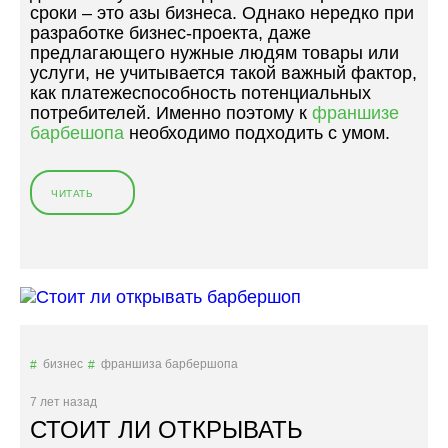
сроки – это азы бизнеса. Однако нередко при
Я
разработке бизнес-проекта, даже
П
предлагающего нужные людям товары или
А
услуги, не учитывается такой важный фактор,
Р
как платежеспособность потенциальных
И
потребителей. Именно поэтому к
франшизе
К
барбешопа
необходимо подходить с умом.
М
А
Х
ЧИТАТЬ
«
Е
Ф
Р
Р
С
А
К
Н
А
Ш
Я
И
В
З
Т
А
В
бизнес
франшиза барбершопа
М
О
У
Е
7 лет назад
Ж
М
СТОИТ ЛИ ОТКРЫВАТЬ
С
Г