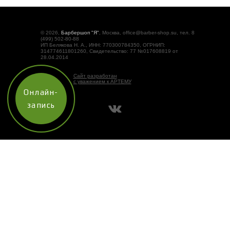
© 2026,
Барбершоп "Я"
, Москва, office@barber-shop.su, тел. 8
(499) 502-80-88
ИП Белякова Н. А., ИНН: 770300784350, ОГРНИП:
314774611801260, Свидетельство: 77 №017608819 от
28.04.2014
Сайт разработан
с уважением к АРТЕМУ
Онлайн-
запись
Наш сайт использует технологию «cookies» (небольшие
текстовые файлы, размещаемые на компьютере
пользователей), а также
сервис Яндекс.Метрика
.
Информация, собранная при помощи данного сервиса и
cookies, не может идентифицировать Вас, однако может
помочь нам улучшить работу нашего сайта. Оставаясь на
сайте, Вы даёте согласие на сбор информации и