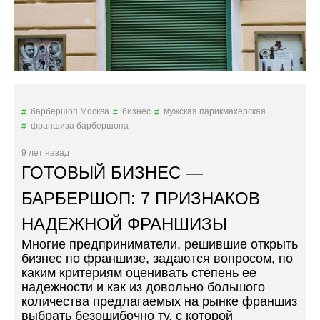
В
А
Н
Н
О
Р
А
З
барбершоп Москва
бизнес
мужская парикмахерская
Б
франшиза барбершопа
О
Г
9 лет назад
А
ГОТОВЫЙ БИЗНЕС —
Т
Е
БАРБЕРШОП: 7 ПРИЗНАКОВ
Т
Ь
НАДЕЖНОЙ ФРАНШИЗЫ
С
Многие предприниматели, решившие открыть
Н
бизнес по франшизе, задаются вопросом, по
У
каким критериям оценивать степень ее
Л
надежности и как из довольно большого
Я
количества предлагаемых на рынке франшиз
?
выбрать безошибочно ту, с которой
»