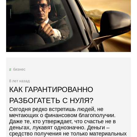
О
И
Т
О
Т
К
Р
Ы
Т
Ь
Б
бизнес
А
Р
8 лет назад
Б
КАК ГАРАНТИРОВАННО
Е
Р
РАЗБОГАТЕТЬ С НУЛЯ?
Ш
Сегодня редко встретишь людей, не
О
мечтающих о финансовом благополучии.
П
Даже те, кто утверждает, что счастье не в
?
деньгах, лукавят однозначно. Деньги –
»
средство получения не только материальных