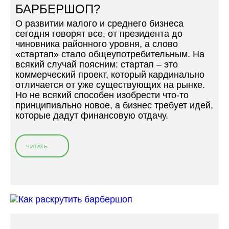
К
О
БАРБЕРШОП?
О
Р
О развитии малого и среднего бизнеса
Й
О
сегодня говорят все, от президента до
П
Д
чиновника районного уровня, а слово
А
Е
«стартап» стало общеупотребительным. На
Р
,
всякий случай поясним: стартап – это
И
И
коммерческий проект, который кардинально
К
Л
отличается от уже существующих на рынке.
М
И
Но не всякий способен изобрести что-то
А
К
принципиально новое, а бизнес требует идей,
Х
А
которые дадут финансовую отдачу.
Е
К
Р
И
С
З
К
ЧИТАТЬ
«
Б
О
С
Е
Й
Т
Ж
В
О
А
Т
И
Т
В
Т
Ь
О
Л
Б
Е
И
А
М
О