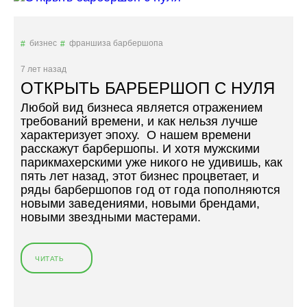
К
Р
Ы
бизнес
франшиза барбершопа
Т
Ь
7 лет назад
Б
ОТКРЫТЬ БАРБЕРШОП С НУЛЯ
А
Любой вид бизнеса является отражением
Р
требований времени, и как нельзя лучше
Б
характеризует эпоху. О нашем времени
Е
расскажут барбершопы. И хотя мужскими
Р
парикмахерскими уже никого не удивишь, как
Ш
пять лет назад, этот бизнес процветает, и
О
ряды барбершопов год от года пополняются
П
новыми заведениями, новыми брендами,
?
новыми звездными мастерами.
»
ЧИТАТЬ
«
О
Т
К