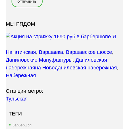
—
Б
А
Р
МЫ РЯДОМ
Б
Е
Р
Ш
О
Нагатинская
,
Варшавка
,
Варшавское шоссе
,
П
Даниловские Мануфактуры
,
Даниловская
:
7
набережная
на Новоданиловская набережная
,
П
Набережная
Р
И
З
Станции метро:
Н
Тульская
А
К
О
ТЕГИ
В
Н
Барбершоп
А