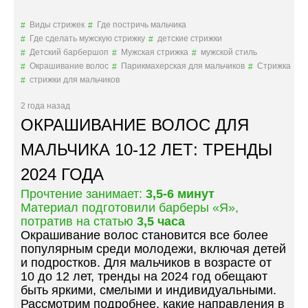
К
И
Виды стрижек
Где постричь мальчика
Н
Где сделать мужскую стрижку
детские стрижки
И
Детский барбершоп
Мужская стрижка
мужской стиль
Н
Окрашивание волос
Парикмахерская для мальчиков
Стрижка
Д
стрижки для мальчиков
З
Я
2 года назад
И
ОКРАШИВАНИЕ ВОЛОС ДЛЯ
Ш
И
МАЛЬЧИКА 10-12 ЛЕТ: ТРЕНДЫ
Н
2024 ГОДА
О
Б
Прочтение занимает:
3,5-6 минут
И
Материал подготовили барберы «Я»,
:
потратив на статью
3,5 часа
П
Окрашивание волос становится все более
О
популярным среди молодежи, включая детей
П
и подростков. Для мальчиков в возрасте от
У
10 до 12 лет, тренды на 2024 год обещают
Л
быть яркими, смелыми и индивидуальными.
Я
Рассмотрим подробнее, какие направления в
Р