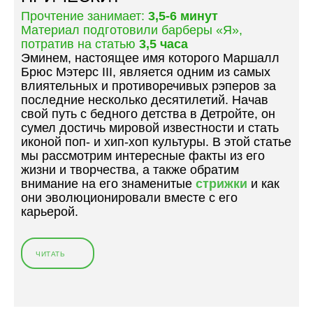
Д
Прочтение занимает:
3,5-6 минут
Л
Материал подготовили барберы «Я»,
Я
потратив на статью
3,5 часа
М
Эминем, настоящее имя которого Маршалл
А
Брюс Мэтерс III, является одним из самых
Л
влиятельных и противоречивых рэперов за
Ь
последние несколько десятилетий. Начав
Ч
свой путь с бедного детства в Детройте, он
И
сумел достичь мировой известности и стать
К
иконой поп- и хип-хоп культуры. В этой статье
А
мы рассмотрим интересные факты из его
1
жизни и творчества, а также обратим
0
внимание на его знаменитые
стрижки
и как
-
они эволюционировали вместе с его
1
карьерой.
2
Л
Е
ЧИТАТЬ
«
Т
Э
:
М
Т
И
Р
Н
Е