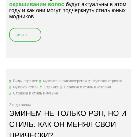
окрашивании волос
будут актуальны в этом
Н
году и как они могут подчеркнуть стиль юных
Ы
модников.
Е
С
Т
ЧИТАТЬ
«
И
О
Л
К
И
Р
И
А
И
Ш
Х
И
З
В
Н
Виды стрижек
мужская парикмахерская
Мужская стрижка
А
А
мужской стиль
Стрижка
Стрижка и стиль в истории
Н
Ч
Стрижка и стиль в музыке
И
Е
Е
Н
2 года назад
В
И
ЭМИНЕМ НЕ ТОЛЬКО РЭП, НО И
О
Е
Л
»
СТИЛЬ. КАК ОН МЕНЯЛ СВОИ
О
ПРИЧЕСКИ?
С