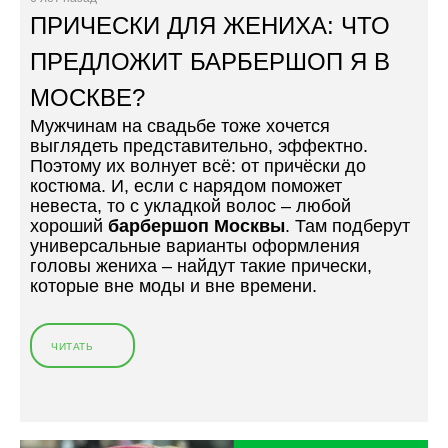
В
В
ПРИЧЕСКИ ДЛЯ ЖЕНИХА: ЧТО
А
С
Я
Е
ПРЕДЛОЖИТ БАРБЕРШОП Я В
С
В
Т
МОСКВЕ?
Р
Р
Е
Мужчинам на свадьбе тоже хочется
И
М
выглядеть представительно, эффектно.
Ж
Е
Поэтому их волнует всё: от причёски до
К
Н
костюма. И, если с нарядом поможет
А
А
невеста, то с укладкой волос – любой
»
К
хороший
барбершоп Москвы
. Там подберут
У
универсальные варианты оформления
Д
головы жениха – найдут такие прически,
Р
которые вне моды и вне времени.
Я
В
Ы
ЧИТАТЬ
«
М
П
М
Р
У
И
Ж
Ч
Ч
Е