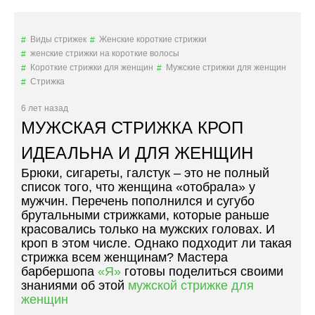
Я
С
Т
Виды стрижек
Женские короткие стрижки
Р
женские стрижки на короткие волосы
И
Короткие стрижки для женщин
Мужские стрижки для женщин
Ж
Стрижка
К
А
6 лет назад
Т
МУЖСКАЯ СТРИЖКА КРОП
О
П
ИДЕАЛЬНА И ДЛЯ ЖЕНЩИН
К
Брюки, сигареты, галстук – это не полный
Н
список того, что женщина «отобрала» у
О
мужчин. Перечень пополнился и сугубо
Т
брутальными стрижками, которые раньше
–
красовались только на мужских головах. И
С
кроп в этом числе. Однако подходит ли такая
Т
стрижка всем женщинам? Мастера
Р
барбершопа
«Я»
готовы поделиться своими
И
знаниями об этой
мужской стрижке для
Ж
женщин
К
А