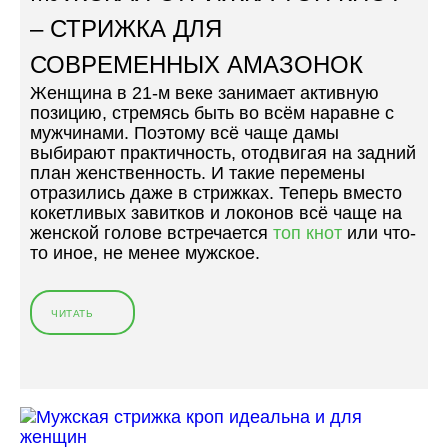
Е
– СТРИЖКА ДЛЯ
Р
Ш
СОВРЕМЕННЫХ АМАЗОНОК
О
Женщина в 21-м веке занимает активную
П
позицию, стремясь быть во всём наравне с
Е
мужчинами. Поэтому всё чаще дамы
»
выбирают практичность, отодвигая на задний
план женственность. И такие перемены
отразились даже в стрижках. Теперь вместо
кокетливых завитков и локонов всё чаще на
женской голове встречается
топ кнот
или что-
то иное, не менее мужское.
ЧИТАТЬ
«
М
У
Ж
С
К
А