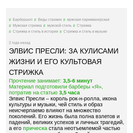
Е
Н
М
Д
Н
Ы
Барбершоп
Виды стрижек
мужская парикмахерская
Е
2
Мужская стрижка
мужской стиль
Стрижка
Т
0
Стрижка и стиль в истории
Стрижка и стиль в музыке
О
2
Л
4
2 года назад
Ь
Г
ЭЛВИС ПРЕСЛИ: ЗА КУЛИСАМИ
К
О
О
Д
ЖИЗНИ И ЕГО КУЛЬТОВАЯ
Р
А
СТРИЖКА
Э
»
П
Прочтение занимает:
3,5-6 минут
,
Материал подготовили барберы «Я»,
Н
потратив на статью
3,5 часа
О
Элвис Пресли – король рок-н-ролла, икона
И
культуры и музыки, чей стиль и образ
С
неисчерпаемо влияют на множество
Т
поколений. Его жизнь была полна взлетов и
И
падений, великих успехов и личных трагедий,
Л
а его
прическа
стала неотъемлемой частью
Ь