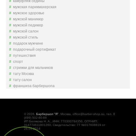
камуфляж седины
мужская парикмахерская
мужское здоровье
мужской маникюр
мужской педикюр
мужской салон
мужской стиль
подарок мужчине
подарочный сертификат
путешествия
спорт
стрижки для мальчиков
тату Москва
тату салон
франшиза барбершопа
© 2026,
Барбершоп "Я"
, Москва, office@barber-shop.su, тел. 8
(499) 502-80-88
ИП Белякова Н. А., ИНН: 770300784350, ОГРНИП:
314774611801260, Свидетельство: 77 №017608819 от
28.04.2014