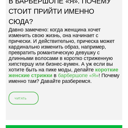
В БАРБЕРШОПЕ «Я». ПОЧЕМУ
Ж
»
И
СТОИТ ПРИЙТИ ИМЕННО
Т
СЮДА?
Б
А
Давно замечено: когда женщина хочет
Р
изменить свою жизнь, она начинает с
Б
прически. И действительно, прическа может
Е
кардинально изменить образ, например,
Р
превратить романтическую девушку с
Ш
длинными волосами в коротко стриженную
О
хипстершу или бизнес-вумен. А уж если вы
П
хотите быть на пике моды, делайте
короткие
Я
женские стрижки
в
барбершопе «Я»
! Почему
В
именно там? Давайте разберемся.
М
О
С
ЧИТАТЬ
«
К
К
В
О
Е
Р
?
О
»
Т