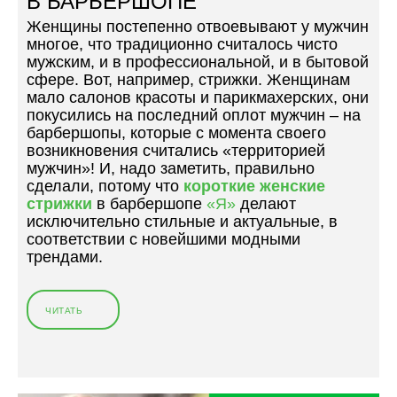
В БАРБЕРШОПЕ
Е
Женщины постепенно отвоевывают у мужчин
Р
многое, что традиционно считалось чисто
Ш
мужским, и в профессиональной, и в бытовой
О
сфере. Вот, например, стрижки. Женщинам
П
мало салонов красоты и парикмахерских, они
Е
покусились на последний оплот мужчин – на
«
барбершопы, которые с момента своего
Я
возникновения считались «территорией
»
мужчин»! И, надо заметить, правильно
.
сделали, потому что
короткие женские
П
стрижки
в барбершопе
«Я»
делают
О
исключительно стильные и актуальные, в
Ч
соответствии с новейшими модными
Е
трендами.
М
У
С
Т
ЧИТАТЬ
«
О
К
И
О
Т
Р
П
О