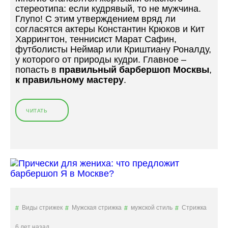
стереотипа: если кудрявый, то не мужчина.
У
?
Глупо! С этим утверждением вряд ли
Л
»
согласятся актеры Константин Крюков и Кит
И
Харрингтон, теннисист Марат Сафин,
С
футболисты Неймар или Криштиану Роналду,
А
у которого от природы кудри. Главное –
М
попасть в
правильный
барбершоп Москвы
,
И
к правильному мастеру
.
Ж
И
З
Н
ЧИТАТЬ
«
И
4
И
П
Е
Р
Г
И
О
Ч
К
Е
У
С
Л
К
Ь
И
Виды стрижек
Мужская стрижка
мужской стиль
Стрижка
Т
Н
О
А
6 лет назад