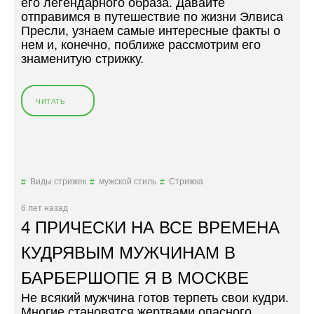
его легендарного образа. Давайте
.
отправимся в путешествие по жизни Элвиса
К
Пресли, узнаем самые интересные факты о
А
нем и, конечно, поближе рассмотрим его
К
знаменитую стрижку.
О
Н
М
ЧИТАТЬ
«
Е
Э
Н
Л
Я
В
Л
И
С
С
В
Виды стрижек
мужской стиль
Стрижка
П
О
Р
И
6 лет назад
Е
П
4 ПРИЧЕСКИ НА ВСЕ ВРЕМЕНА
С
Р
Л
И
КУДРЯВЫМ МУЖЧИНАМ В
И
Ч
:
Е
БАРБЕРШОПЕ Я В МОСКВЕ
З
С
Не всякий мужчина готов терпеть свои кудри.
А
К
Многие становятся жертвами опасного
К
И