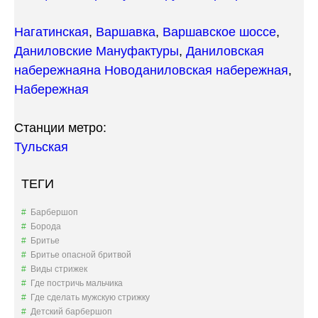
»
Е
А
Нагатинская
,
Варшавка
,
Варшавское шоссе
,
Л
Даниловские Мануфактуры
,
Даниловская
Ь
Н
набережная
на Новоданиловская набережная
,
А
Набережная
И
Д
Л
Станции метро:
Я
Тульская
Ж
Е
Н
ТЕГИ
Щ
И
Барбершоп
Н
Борода
»
Бритье
Бритье опасной бритвой
Виды стрижек
Где постричь мальчика
Где сделать мужскую стрижку
Детский барбершоп