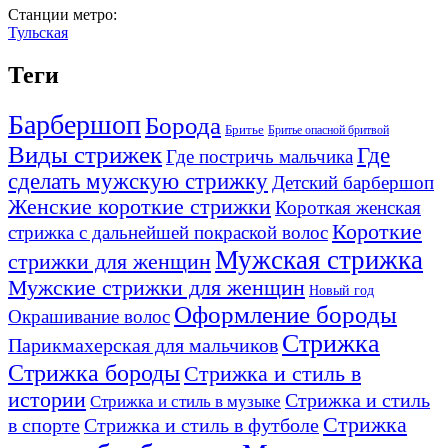
Станции метро:
Тульская
Теги
Барбершоп
Борода
Бритье
Бритье опасной бритвой
Виды стрижек
Где
Где постричь мальчика
сделать мужскую стрижку
Детский барбершоп
Женские короткие стрижки
Короткая женская
Короткие
стрижка с дальнейшей покраской волос
Мужская стрижка
стрижки для женщин
Мужские стрижки для женщин
Новый год
Оформление бороды
Окрашивание волос
Стрижка
Парикмахерская для мальчиков
Стрижка бороды
Стрижка и стиль в
истории
Стрижка и стиль
Стрижка и стиль в музыке
Стрижка
в спорте
Стрижка и стиль в футболе