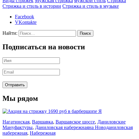
Виды стрижек
Мужская стрижка
мужской стиль
Стрижка
Стрижка и стиль в истории
Стрижка и стиль в музыке
Facebook
VKontakte
Найти:
Подписаться на новости
Мы рядом
Нагатинская
,
Варшавка
,
Варшавское шоссе
,
Даниловские
Мануфактуры
,
Даниловская набережная
на Новоданиловская
набережная
,
Набережная