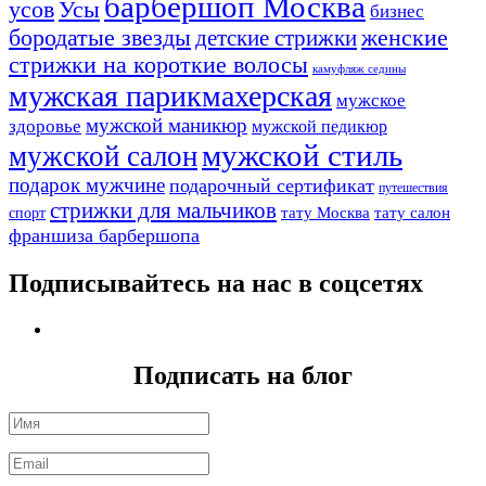
барбершоп Москва
Усы
усов
бизнес
бородатые звезды
детские стрижки
женские
стрижки на короткие волосы
камуфляж седины
мужская парикмахерская
мужское
мужской маникюр
здоровье
мужской педикюр
мужской стиль
мужской салон
подарок мужчине
подарочный сертификат
путешествия
стрижки для мальчиков
тату Москва
тату салон
спорт
франшиза барбершопа
Подписывайтесь на нас в соцсетях
Подписать на блог