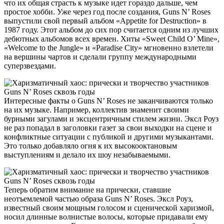
что их общая страсть к музыке идет гораздо дальше, чем
простое хобби. Уже через год после создания, Guns N’ Roses
выпустили свой первый альбом «Appetite for Destruction» в
1987 году. Этот альбом до сих пор считается одним из лучших
дебютных альбомов всех времен. Хиты «Sweet Child O’ Mine»,
«Welcome to the Jungle» и «Paradise City» мгновенно взлетели
на вершины чартов и сделали группу международными
суперзвездами.
Интересные факты о Guns N’ Roses не заканчиваются только
на их музыке. Например, коллектив знаменит своими
бурными загулами и эксцентричным стилем жизни. Эксл Роуз
не раз попадал в заголовки газет за свои выходки на сцене и
конфликтные ситуации с публикой и другими музыкантами.
Это только добавляло огня к их высокооктановым
выступлениям и делало их шоу незабываемыми.
Теперь обратим внимание на прически, ставшие
неотъемлемой частью образа Guns N’ Roses. Эксл Роуз,
известный своим мощным голосом и сценической харизмой,
носил длинные волнистые волосы, которые придавали ему