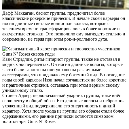
Дафф Маккаган, басист группы, предпочитал более
классические рокерские прически. В начале своей карьеры он
носил длинные светлые волнистые волосы, которые с
течением времени трансформировались в более короткие и
аккуратные стрижки. Это позволило ему выглядеть стильно и
современно, не теряя при этом рок-н-ролльного духа.
Иззи Стрэдлин, ритм-гитарист группы, также не отставал в
модных экспериментах. Он носил длинные волосы, которые
часто были заплетены или украшены различными
аксессуарами, что придавало ему богемный вид. В последние
годы своей карьеры Иззи начал соглашаться на более короткие
и практичные стрижки, оставаясь при этом верным своему
уникальному стилю.
Стивен Адлер, первоначальный ударник группы, тоже внёс
свою лепту в общий образ. Его длинные волосы и небрежно-
ухоженный вид подчеркивали его энергичность и дикий
характер. Хотя после ухода из группы его образы стали более
сдержанными, его ранние прически остаются символом
золотой эры Guns N’ Roses.