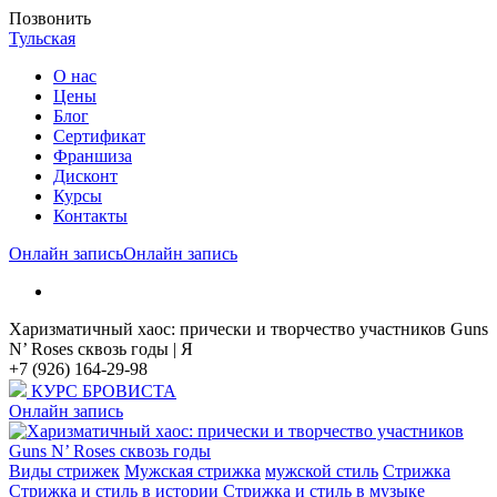
Позвонить
Тульская
О нас
Цены
Блог
Cертификат
Франшиза
Дисконт
Курсы
Контакты
Онлайн запись
Онлайн запись
Харизматичный хаос: прически и творчество участников Guns
N’ Roses сквозь годы | Я
+7 (926) 164-29-98
КУРС БРОВИСТА
Онлайн запись
Виды стрижек
Мужская стрижка
мужской стиль
Стрижка
Стрижка и стиль в истории
Стрижка и стиль в музыке