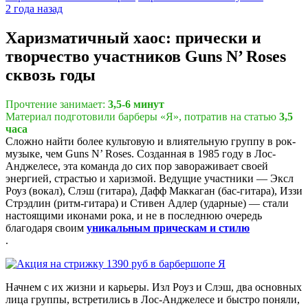
2 года назад
Харизматичный хаос: прически и
творчество участников Guns N’ Roses
сквозь годы
Прочтение занимает:
3,5-6 минут
Материал подготовили барберы «Я», потратив на статью
3,5
часа
Сложно найти более культовую и влиятельную группу в рок-
музыке, чем Guns N’ Roses. Созданная в 1985 году в Лос-
Анджелесе, эта команда до сих пор завораживает своей
энергией, страстью и харизмой. Ведущие участники — Эксл
Роуз (вокал), Слэш (гитара), Дафф Маккаган (бас-гитара), Иззи
Стрэдлин (ритм-гитара) и Стивен Адлер (ударные) — стали
настоящими иконами рока, и не в последнюю очередь
благодаря своим
уникальным прическам и стилю
.
Начнем с их жизни и карьеры. Изл Роуз и Слэш, два основных
лица группы, встретились в Лос-Анджелесе и быстро поняли,