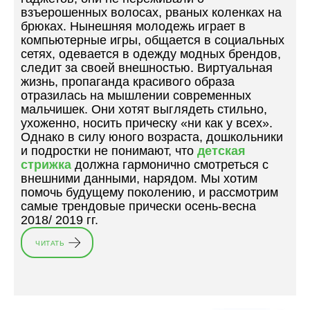
Ч
взъерошенных волосах, рваных коленках на
Е
брюках. Нынешняя молодежь играет в
С
компьютерные игры, общается в социальных
К
сетях, одевается в одежду модных брендов,
У
следит за своей внешностью. Виртуальная
М
жизнь, пропаганда красивого образа
А
отразилась на мышлении современных
Л
мальчишек. Они хотят выглядеть стильно,
Ь
ухоженно, носить прическу «ни как у всех».
Ч
Однако в силу юного возраста, дошкольники
И
и подростки не понимают, что
детская
К
стрижка
должна гармонично смотреться с
У
внешними данными, нарядом. Мы хотим
»
помочь будущему поколению, и рассмотрим
самые трендовые прически осень-весна
2018/ 2019 гг.
ЧИТАТЬ
«
А
К
Т
У