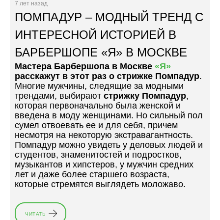
Е
7 лет назад
К
М
ПОМПАДУР – МОДНЫЙ ТРЕНД С
А
У
:
Д
ИНТЕРЕСНОЙ ИСТОРИЕЙ В
И
Л
БАРБЕРШОПЕ «Я» В МОСКВЕ
С
И
Т
Н
Мастера
Барбершопа в Москве
«Я»
О
Н
расскажут в этот раз о
стрижке Помпадур
.
Р
Ы
Многие мужчины, следящие за модными
И
Х
трендами, выбирают
стрижку Помпадур
,
Я
В
которая первоначально была женской и
В
О
введена в моду женщинами. Но сильный пол
О
Л
сумел отвоевать ее и для себя, причем
З
О
несмотря на некоторую экстравагантность.
Н
С
Помпадур можно увидеть у деловых людей и
И
»
студентов, знаменитостей и подростков,
К
музыкантов и хипстеров, у мужчин средних
Н
лет и даже более старшего возраста,
О
которые стремятся выглядеть моложаво.
В
Е
Н
ЧИТАТЬ
«
И