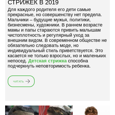
СТРИЖЕК В 2019
М
Для каждого родителя его дети самые
А
прекрасные, но совершенству нет предела.
Л
Мальчики – будущие мужья, политики,
Ь
бизнесмены, художники. В раннем возрасте
Ч
мамы и папы стараются привить малышам
И
чистоплотность и регулярный уход за
К
внешним видом. В современном обществе не
О
обязательно следовать моде, но
В
индивидуальный стиль приветствуется. Это
В
касается не только взрослых, но и маленьких
Е
непосед.
Детская стрижка
способна
С
подчеркнуть неповторимость ребенка.
Н
О
Й
2
ЧИТАТЬ
«
0
6
1
С
9
А
»
М
Ы
Х