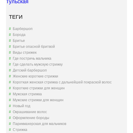
Тульская
А
Р
И
ТЕГИ
К
М
Барбершоп
А
Борода
Х
Бритье
Е
Бритье опасной бритвой
Р
Виды стрижек
С
Где постричь мальчика
К
Где сделать мужскую стрижку
О
Детский барбершоп
Й
Женские короткие стрижки
»
Короткая женская стрижка с дальнейшей покраской волос
Короткие стрижки для женщин
Мужская стрижка
Мужские стрижки для женщин
Новый год
Окрашивание волос
Оформление бороды
Парикмахерская для мальчиков
Стрижка