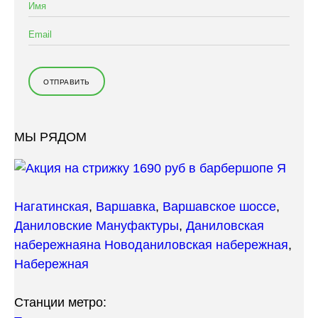
Л
Я
–
Ч
А
С
Т
Ы
Й
МЫ РЯДОМ
Г
О
С
Т
Ь
Нагатинская
,
Варшавка
,
Варшавское шоссе
,
Д
Даниловские Мануфактуры
,
Даниловская
Е
Т
набережная
на Новоданиловская набережная
,
С
Набережная
К
О
Й
Станции метро:
П