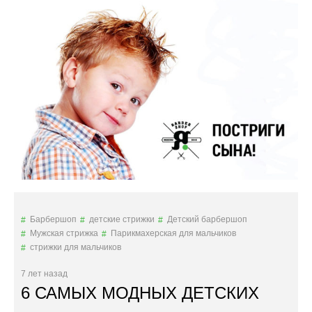
А
Л
Ь
Н
Ы
Е
Д
Е
Т
С
К
И
Е
С
Т
Р
Барбершоп
детские стрижки
Детский барбершоп
И
Мужская стрижка
Парикмахерская для мальчиков
Ж
стрижки для мальчиков
К
И
7 лет назад
Д
6 САМЫХ МОДНЫХ ДЕТСКИХ
Л
Я