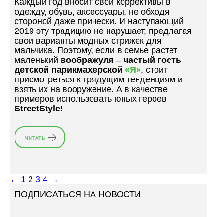
Каждый год вносит свои коррективы в
0
одежду, обувь, аксессуары, не обходя
1
стороной даже прически. И наступающий
9
2019 эту традицию не нарушает, предлагая
»
свои варианты модных стрижек для
мальчика. Поэтому, если в семье растет
маленький
воображуля
–
частый гость
детской парикмахерской
«Я»
, стоит
присмотреться к грядущим тенденциям и
взять их на вооружение. А в качестве
примеров использовать юных героев
StreetStyle
!
ЧИТАТЬ
«
В
О
О
Б
←
1
2
3
4
→
Р
ПОДПИСАТЬСЯ НА НОВОСТИ
А
Ж
У