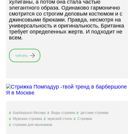
хулиганы, а потом она стала частью
Р
элегантного образа. Одинаково гармонично
И
смотрится со строгим деловым костюмом и с
Г
джинсовыми брюками. Правда, несмотря на
И
универсальность и оригинальность, Британка
Н
требует определенных жертв. И подходит не
А
всем.
Л
Ь
Н
ЧИТАТЬ
«
Ы
С
Е
Т
В
Р
А
И
Р
Ж
И
К
А
А
Ц
Б
И
Р
И
барбершоп Москва
Виды стрижек
детские стрижки
И
Н
Мужская стрижка
мужской стиль
Стрижка
Т
А
стрижки для мальчиков
А
Т
Н