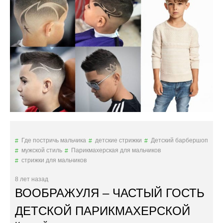
М
О
Д
Н
Ы
Х
Д
Е
Т
С
К
И
Х
С
Где постричь мальчика
детские стрижки
Детский барбершоп
Т
мужской стиль
Парикмахерская для мальчиков
Р
стрижки для мальчиков
И
Ж
8 лет назад
Е
ВООБРАЖУЛЯ – ЧАСТЫЙ ГОСТЬ
К
В
ДЕТСКОЙ ПАРИКМАХЕРСКОЙ
2