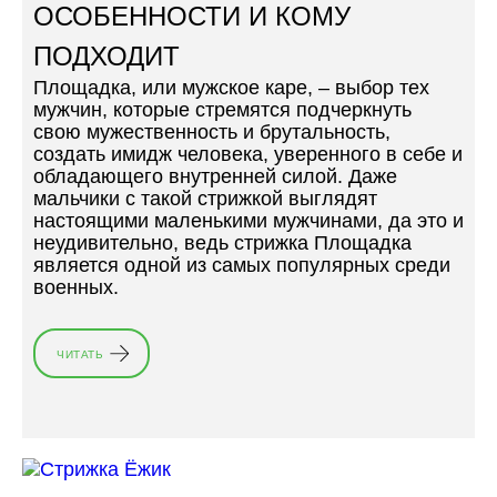
Д
ОСОБЕННОСТИ И КОМУ
Л
ПОДХОДИТ
Я
Д
Площадка, или мужское каре, – выбор тех
Л
мужчин, которые стремятся подчеркнуть
И
свою мужественность и брутальность,
Н
создать имидж человека, уверенного в себе и
Н
обладающего внутренней силой. Даже
Ы
мальчики с такой стрижкой выглядят
Х
настоящими маленькими мужчинами, да это и
В
неудивительно, ведь стрижка Площадка
О
является одной из самых популярных среди
Л
военных.
О
С
»
ЧИТАТЬ
«
С
Т
Р
И
Ж
К