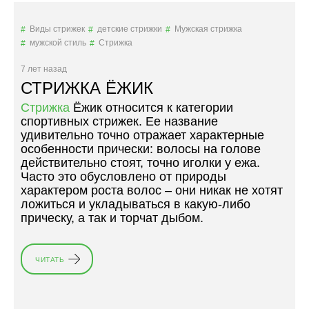
А
П
Виды стрижек
детские стрижки
Мужская стрижка
Л
мужской стиль
Стрижка
О
Щ
7 лет назад
А
СТРИЖКА ЁЖИК
Д
Стрижка
К
Ёжик относится к категории
спортивных стрижек. Ее название
А
удивительно точно отражает характерные
:
особенности прически: волосы на голове
В
действительно стоят, точно иголки у ежа.
С
Часто это обусловлено от природы
Е
характером роста волос – они никак не хотят
О
ложиться и укладываться в какую-либо
С
прическу, а так и торчат дыбом.
О
Б
Е
Н
ЧИТАТЬ
«
Н
С
О
Т
С
Р