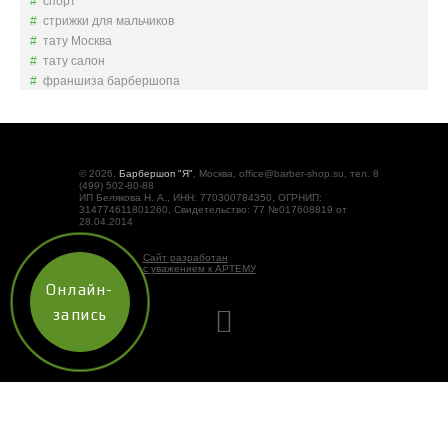
спорт
стрижки для мальчиков
тату Москва
тату салон
франшиза барбершопа
© 2026,
Барбершоп "Я"
, Москва, office@barber-shop.su, тел. 8
(499) 502-80-88
ИП Белякова Н. А., ИНН: 770300784350, ОГРНИП:
314774611801260, Свидетельство: 77 №017608819 от
28.04.2014
Сайт разработан
с уважением к АРТЕМУ
Онлайн-
запись
Наш сайт использует технологию «cookies» (небольшие
текстовые файлы, размещаемые на компьютере
пользователей), а также
сервис Яндекс.Метрика
.