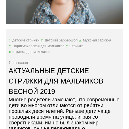
А
Р
:
Ш
В
О
Ы
П
Б
Е
И
«
Р
Я
детские стрижки
Детский барбершоп
Мужская стрижка
А
»
Парикмахерская для мальчиков
Стрижка
Е
В
стрижки для мальчиков
М
М
П
О
7 лет назад
Р
С
АКТУАЛЬНЫЕ ДЕТСКИЕ
А
К
В
В
СТРИЖКИ ДЛЯ МАЛЬЧИКОВ
И
Е
Л
ВЕСНОЙ 2019
»
Ь
Многие родители замечают, что современные
Н
дети во многом отличаются от ребятни
О
прошлых десятилетий. Раньше дети чаще
П
проводили время на улице, играя со
Р
сверстниками, им не был знаком мир
И
гаджетов, они не переживали о