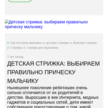
П
Я
О
,
М
К
П
О
А
М
Д
У
У
П
Р
О
–
Д
Где постричь мальчика
детские стрижки
Мужская стрижка
М
Х
Стрижка
стрижки для мальчиков
О
О
Д
Д
7 лет назад
Н
И
ДЕТСКАЯ СТРИЖКА: ВЫБИРАЕМ
Ы
Т
Й
,
ПРАВИЛЬНО ПРИЧЕСКУ
Т
У
МАЛЬЧИКУ
Р
Х
Е
О
Нынешнее поколение ребятишек очень
Н
Д
сильно отличается от их родителей в
Д
И
детстве. Выросшие в век Интернета, модных
С
У
гаджетов и социальных сетей, дети имеют
И
К
собственное представление о том, какой
Н