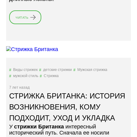
ЧИТАТЬ
«
С
Т
Р
И
Ж
К
А
У
Виды стрижек
детские стрижки
Мужская стрижка
Д
мужской стиль
Стрижка
Л
И
7 лет назад
Н
СТРИЖКА БРИТАНКА: ИСТОРИЯ
Е
Н
ВОЗНИКНОВЕНИЯ, КОМУ
К
ПОДХОДИТ, УХОД И УКЛАДКА
А
:
У
стрижки Британка
интересный
4
исторический путь. Сначала ее носили
О