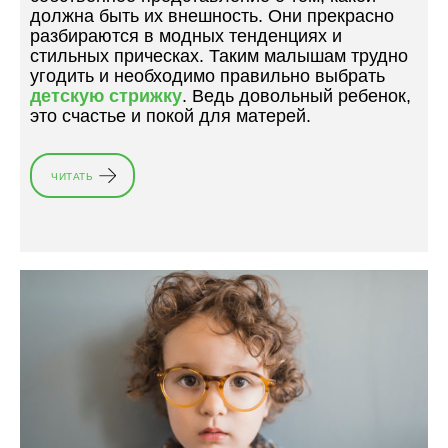
Л
должна быть их внешность. Они прекрасно
Т
А
разбираются в модных тенденциях и
Е
Д
стильных прическах. Таким малышам трудно
Р
К
угодить и необходимо правильно выбрать
Е
А
детскую стрижку
. Ведь довольный ребенок,
С
»
это счастье и покой для матерей.
Н
О
Й
ЧИТАТЬ
«
И
Д
С
Е
Т
Т
О
С
Р
К
И
А
Е
Я
Й
С
В
Т
Б
Р
А
И
Р
Ж
Б
К
Е