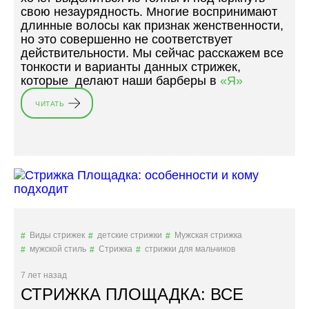
свою незаурядность. Многие воспринимают
длинные волосы как признак женственности,
но это совершенно не соответствует
действительности. Мы сейчас расскажем все
тонкости и варианты данных стрижек,
которые делают наши барберы в
«Я»
ЧИТАТЬ
«
М
У
Ж
С
К
И
Е
С
Т
Виды стрижек
детские стрижки
Мужская стрижка
Р
мужской стиль
Стрижка
стрижки для мальчиков
И
Ж
7 лет назад
К
СТРИЖКА ПЛОЩАДКА: ВСЕ
И