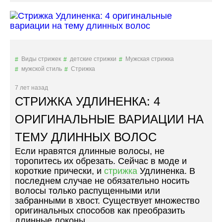
Т
И
И
Ж
И
К
К
А
О
Ё
М
Ж
Виды стрижек
детские стрижки
Мужская стрижка
У
И
мужской стиль
Стрижка
П
К
О
»
7 лет назад
Д
СТРИЖКА УДЛИНЕНКА: 4
Х
О
ОРИГИНАЛЬНЫЕ ВАРИАЦИИ НА
Д
И
ТЕМУ ДЛИННЫХ ВОЛОС
Т
Если нравятся длинные волосы, не
»
торопитесь их обрезать. Сейчас в моде и
короткие прически, и
стрижка
Удлиненка. В
последнем случае не обязательно носить
волосы только распущенными или
забранными в хвост. Существует множество
оригинальных способов как преобразить
длинные локоны.