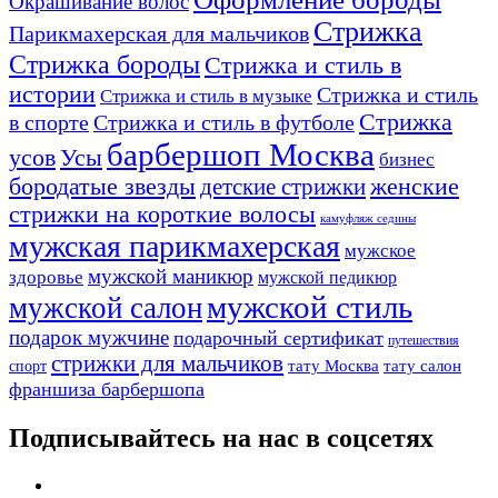
Окрашивание волос
Стрижка
Парикмахерская для мальчиков
Стрижка бороды
Стрижка и стиль в
истории
Стрижка и стиль
Стрижка и стиль в музыке
Стрижка
в спорте
Стрижка и стиль в футболе
барбершоп Москва
Усы
усов
бизнес
бородатые звезды
детские стрижки
женские
стрижки на короткие волосы
камуфляж седины
мужская парикмахерская
мужское
мужской маникюр
здоровье
мужской педикюр
мужской стиль
мужской салон
подарок мужчине
подарочный сертификат
путешествия
стрижки для мальчиков
тату Москва
тату салон
спорт
франшиза барбершопа
Подписывайтесь на нас в соцсетях