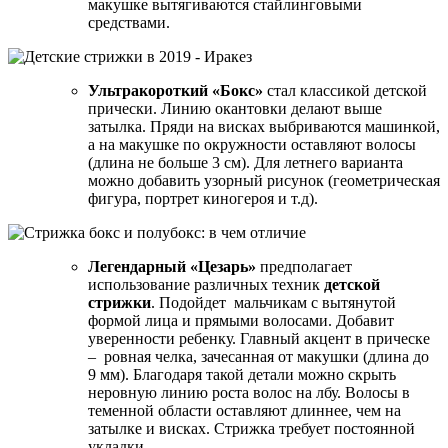
макушке вытягиваются стайлинговыми
средствами.
Ультракороткий «Бокс»
стал классикой детской
прически. Линию окантовки делают выше
затылка. Пряди на висках выбриваются машинкой,
а на макушке по окружности оставляют волосы
(длина не больше 3 см). Для летнего варианта
можно добавить узорный рисунок (геометрическая
фигура, портрет киногероя и т.д).
Легендарный «Цезарь»
предполагает
использование различных техник
детской
стрижки
. Подойдет мальчикам с вытянутой
формой лица и прямыми волосами. Добавит
уверенности ребенку. Главный акцент в прическе
– ровная челка, зачесанная от макушки (длина до
9 мм). Благодаря такой детали можно скрыть
неровную линию роста волос на лбу. Волосы в
теменной области оставляют длиннее, чем на
затылке и висках. Стрижка требует постоянной
укладки.