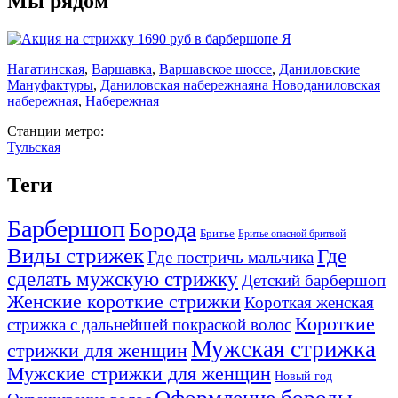
Мы рядом
Нагатинская
,
Варшавка
,
Варшавское шоссе
,
Даниловские
Мануфактуры
,
Даниловская набережная
на Новоданиловская
набережная
,
Набережная
Станции метро:
Тульская
Теги
Барбершоп
Борода
Бритье
Бритье опасной бритвой
Виды стрижек
Где
Где постричь мальчика
сделать мужскую стрижку
Детский барбершоп
Женские короткие стрижки
Короткая женская
Короткие
стрижка с дальнейшей покраской волос
Мужская стрижка
стрижки для женщин
Мужские стрижки для женщин
Новый год
Оформление бороды