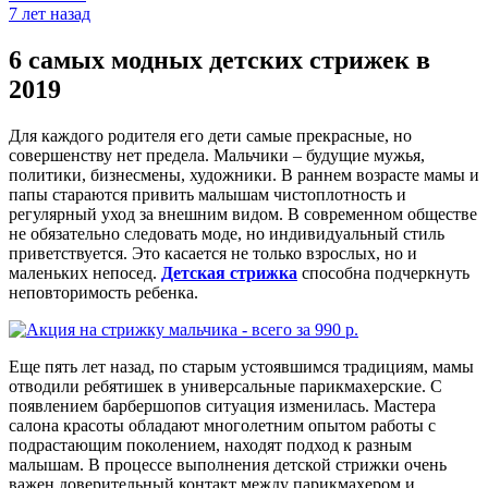
7 лет назад
6 самых модных детских стрижек в
2019
Для каждого родителя его дети самые прекрасные, но
совершенству нет предела. Мальчики – будущие мужья,
политики, бизнесмены, художники. В раннем возрасте мамы и
папы стараются привить малышам чистоплотность и
регулярный уход за внешним видом. В современном обществе
не обязательно следовать моде, но индивидуальный стиль
приветствуется. Это касается не только взрослых, но и
маленьких непосед.
Детская стрижка
способна подчеркнуть
неповторимость ребенка.
Еще пять лет назад, по старым устоявшимся традициям, мамы
отводили ребятишек в универсальные парикмахерские. С
появлением барбершопов ситуация изменилась. Мастера
салона красоты обладают многолетним опытом работы с
подрастающим поколением, находят подход к разным
малышам. В процессе выполнения детской стрижки очень
важен доверительный контакт между парикмахером и