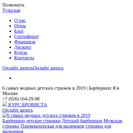
Позвонить
Тульская
О нас
Цены
Блог
Cертификат
Франшиза
Дисконт
Курсы
Контакты
Онлайн запись
Онлайн запись
6 самых модных детских стрижек в 2019 | Барбершоп Я в
Москве
+7 (926) 164-29-98
КУРС БРОВИСТА
Онлайн запись
Барбершоп
детские стрижки
Детский барбершоп
Мужская
стрижка
Парикмахерская для мальчиков
стрижки для
мальчиков