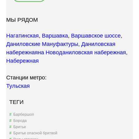
МЫ РЯДОМ
Нагатинская
,
Варшавка
,
Варшавское шоссе
,
Даниловские Мануфактуры
,
Даниловская
набережная
на Новоданиловская набережная
,
Набережная
Станции метро:
Тульская
ТЕГИ
Барбершоп
Борода
Бритье
Бритье опасной бритвой