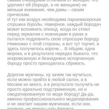
самым очевидным отличием от женщин, что
уделяют ей (бороде, а не женщине) не
меньше внимания, чем дамы – своим
прическам.
И тут как воздух необходима
парикмахерская
стрижка бороды
. Наверное, каждый бородач
может вспомнить эпизод, когда он стоял
перед зеркалом с ножницами в руках и
пытался подровнять свою отросшую бороду.
Немножко с этой стороны, а вот тут торчит, а
здесь получилось короче… В общем, одна
морока, и в результате нередко бывало, что
искромсанную и безнадежно испорченную
бороду просто приходилось сбривать.
Дорогие мужчины, ну зачем так мучиться,
если можно прийти в любой салон, а в
Москве их много, и в результате получить не
просто идеально подстриженную, но и
смоделированную по моде бороду! Да-да,
именно профессионального моделирования
и не хватает нашим мужчинам, если они,
конечно, не звезды шоу-бизнеса.