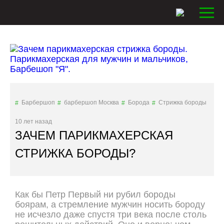
Барбершоп
барбершоп Москва
Борода
Стрижка бороды
10 лет назад
ЗАЧЕМ ПАРИКМАХЕРСКАЯ
СТРИЖКА БОРОДЫ?
Как бы Петр Первый ни рубил бороды
боярам, а стремление мужчин носить бороду
не исчезло даже спустя три века после столь