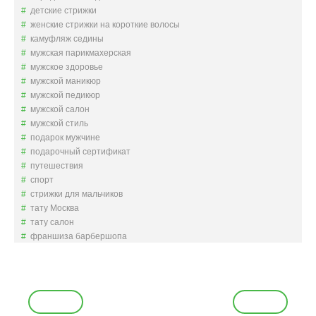
детские стрижки
женские стрижки на короткие волосы
камуфляж седины
мужская парикмахерская
мужское здоровье
мужской маникюр
мужской педикюр
мужской салон
мужской стиль
подарок мужчине
подарочный сертификат
путешествия
спорт
стрижки для мальчиков
тату Москва
тату салон
франшиза барбершопа
Н
а