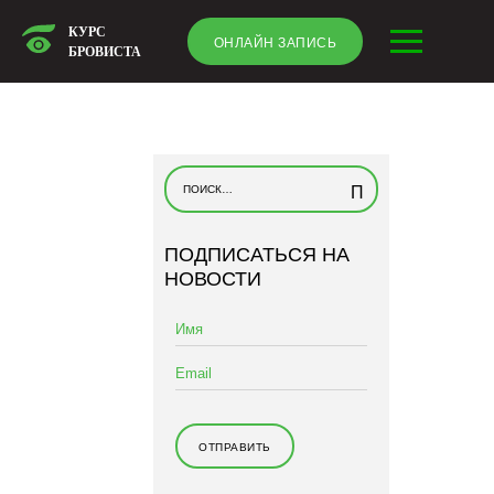
КУРС
ОНЛАЙН ЗАПИСЬ
БРОВИСТА
Н
а
й
ПОДПИСАТЬСЯ НА
т
НОВОСТИ
и
: