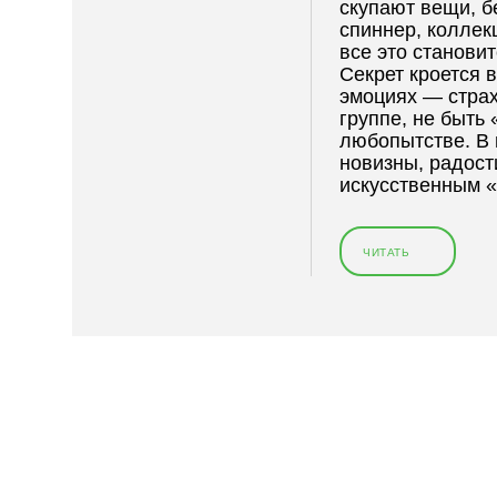
скупают вещи, б
спиннер, колле
все это станови
Секрет кроется 
эмоциях — страх
группе, не быть
любопытстве. В 
новизны, радост
искусственным 
ЧИТАТЬ
«
1
2
В
Е
Щ
Е
Й
,
К
О
Т