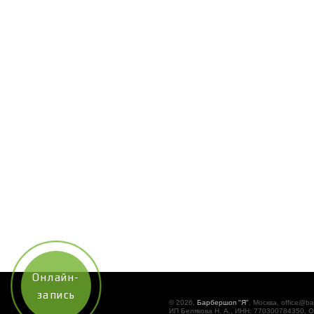
Онлайн-
запись
© 2026,
Барбершоп "Я"
, Москва, office@ba
ИП Белякова Н. А., ИНН: 770300784350, 