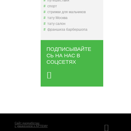
путешествия
спорт
стрижки для мальчиков
тату Москва
тату салон
франшиза барбершопа
ПОДПИСЫВАЙТЕ
СЬ НА НАС В
СОЦСЕТЯХ
Сайт разработан
с уважением к АРТЕМУ