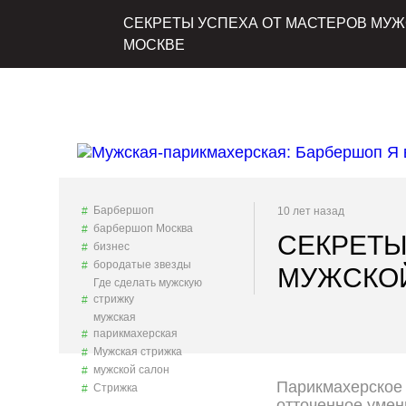
СЕКРЕТЫ УСПЕХА ОТ МАСТЕРОВ МУЖ
МОСКВЕ
Барбершоп
10 лет назад
барбершоп Москва
СЕКРЕТЫ
бизнес
бородатые звезды
МУЖСКО
Где сделать мужскую
стрижку
мужская
парикмахерская
Мужская стрижка
мужской салон
Парикмахерское 
Стрижка
отточенное умен