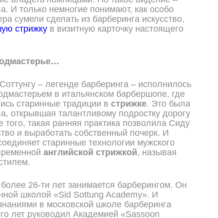
а. И только немногие понимают, как особо
ра сумели сделать из барберинга искусство,
ую стрижку
в визитную карточку настоящего
подмастерье…
 Соттунгу – легенде барберинга – исполнилось
 подмастерьем в итальянском барбершопе, где
ись старинные традиции в
стрижке
. Это была
а, открывшая талантливому подростку дорогу
е того, такая ранняя практика позволила Сиду
ство и выработать собственный почерк. И
 соединяет старинные технологии мужского
овременной
английской стрижкой
, называя
стилем.
 более 26-ти лет занимается барберингом. Он
нной школой «Sid Sottung Academy». И
знаниями в московской школе барберинга
го лет руководил Академией «Sassoon