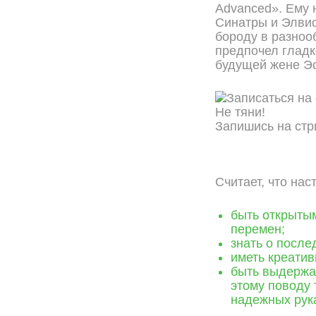
Advanced». Ему 
Синатры и Элвис
бороду в разноо
предпочел гладко
будущей жене Эс
Не тяни!
Запишись на стр
ОНЛАЙН ЗАПИСЬ
Считает, что на
быть открытым
перемен;
знать о после
иметь креати
быть выдержа
этому поводу 
надежных рука