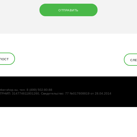
ПОСТ
СЛ
rber-shop.su, тел. 8 (499) 502-80-88
ОГРНИП: 314774611801260, Свидетельство: 77 №017608819 от 28.04.2014
кстовые файлы, размещаемые на компьютере пользователей
т идентифицировать Вас, однако может помочь нам улучшить