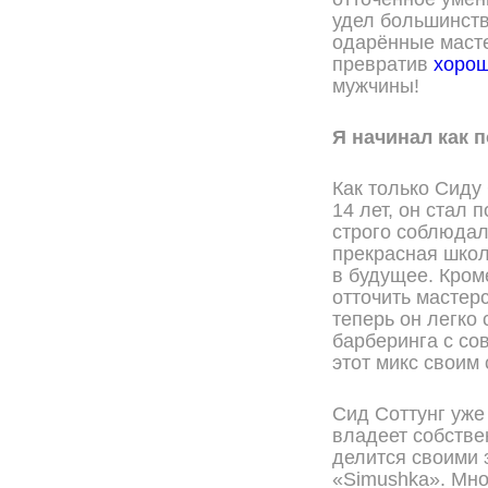
удел большинств
одарённые масте
превратив
хорош
мужчины!
Я начинал как 
Как только Сиду
14 лет, он стал
строго соблюдал
прекрасная школ
в будущее. Кром
отточить мастер
теперь он легко
барберинга с с
этот микс своим 
Сид Соттунг уже
владеет собстве
делится своими 
«Simushka». Мно