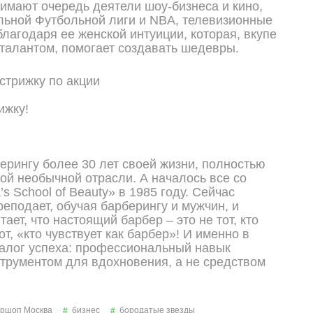
нимают очередь деятели шоу-бизнеса и кино,
ьной Футбольной лиги и NBA, телевизионные
благодаря ее женской интуиции, которая, вкупе
 талантом, помогает создавать шедевры.
ижку!
ерингу более 30 лет своей жизни, полностью
той необычной отрасли. А началось все со
’s School of Beauty» в 1985 году. Сейчас
реподает, обучая барберингу и мужчин, и
ает, что настоящий барбер – это не тот, кто
тот, «кто чувствует как барбер»! И именно в
залог успеха: профессиональный навык
трументом для вдохновения, а не средством
ршоп Москва
бизнес
бородатые звезды