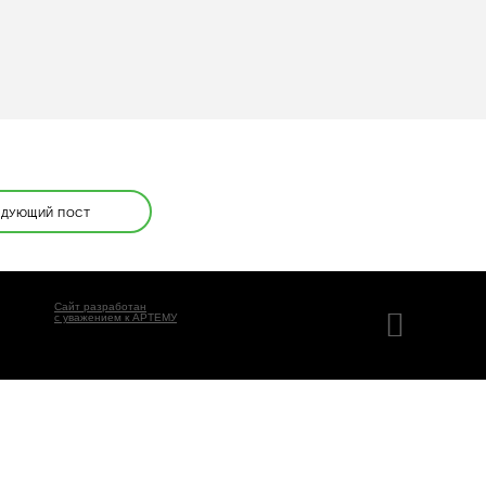
ЕДУЮЩИЙ ПОСТ
Сайт разработан
с уважением к АРТЕМУ
), а также
сервис Яндекс.Метрика
. Информация,
 работу нашего сайта. Оставаясь на сайте, Вы даёте