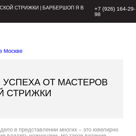
СКОЙ СТРИЖКИ | БАРБЕРШОП Я В
+7 (926) 164-29-
98
 УСПЕХА ОТ МАСТЕРОВ
Й СТРИЖКИ
дело в представлении многих – это ювелирно
ие владеть ножницами. Но такое видение –