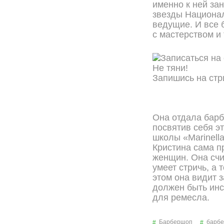
именно к ней за
звезды Национал
ведущие. И все 
с мастерством и
Не тяни!
Запишись на стр
ОНЛАЙН ЗАПИСЬ
Она отдала барб
посвятив себя э
школы «Marinella
Кристина сама п
женщин. Она счит
умеет стричь, а 
этом она видит 
должен быть инс
для ремесла.
Барбершоп
барбе