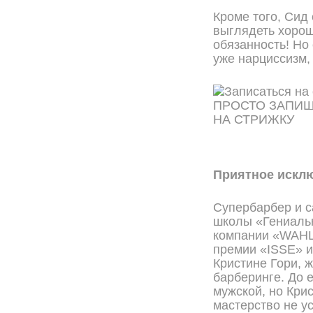
Кроме того, Сид
выглядеть хорош
обязанность! Но
уже нарциссизм,
ПРОСТО ЗАПИ
НА СТРИЖКУ
ОНЛАЙН ЗАПИСЬ
Приятное исклю
Супербарбер и с
школы «Гениальн
компании «WAHL
премии «ISSE» и
Кристине Гори, 
барберинге. До 
мужской, но Кри
мастерство не у