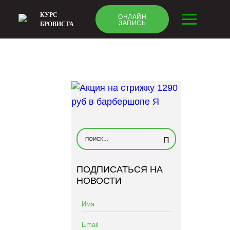
КУРС
ОНЛАЙН
ЗАПИСЬ
БРОВИСТА
Н
а
й
ПОДПИСАТЬСЯ НА
т
НОВОСТИ
и
: