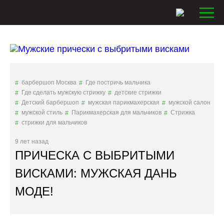
барбершоп Москва
Где постричь мальчика
Где сделать мужскую стрижку
детские стрижки
Детский барбершоп
мужская парикмахерская
мужской салон
мужской стиль
Парикмахерская для мальчиков
Стрижка
стрижки для мальчиков
9 лет назад
ПРИЧЕСКА С ВЫБРИТЫМИ
ВИСКАМИ: МУЖСКАЯ ДАНЬ
МОДЕ!