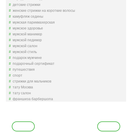
детские стрижки
женские стрижки на короткие волосы
камуфляж седины
мужская парикмахерская
мужское здоровье
мужской маникюр
мужской педикюр
мужской салон
мужской стиль
подарок мужчине
подарочный сертификат
путешествия
спорт
стрижки для мальчиков
тату Москва
тату салон
франшиза барбершопа
Н
а