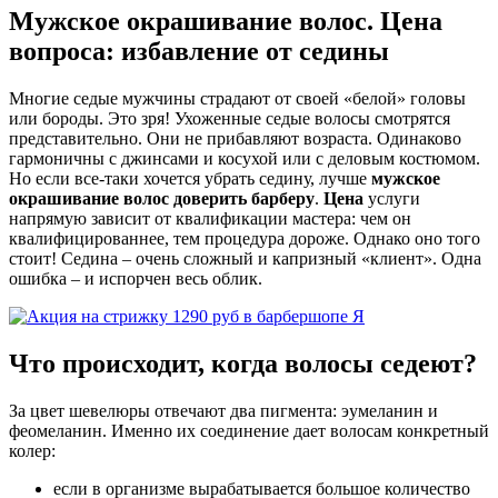
Мужское окрашивание волос. Цена
вопроса: избавление от седины
Многие седые мужчины страдают от своей «белой» головы
или бороды. Это зря! Ухоженные седые волосы смотрятся
представительно. Они не прибавляют возраста. Одинаково
гармоничны с джинсами и косухой или с деловым костюмом.
Но если все-таки хочется убрать седину, лучше
мужское
окрашивание волос
доверить барберу
.
Цена
услуги
напрямую зависит от квалификации мастера: чем он
квалифицированнее, тем процедура дороже. Однако оно того
стоит! Седина – очень сложный и капризный «клиент». Одна
ошибка – и испорчен весь облик.
Что происходит, когда волосы седеют?
За цвет шевелюры отвечают два пигмента: эумеланин и
феомеланин. Именно их соединение дает волосам конкретный
колер:
если в организме вырабатывается большое количество