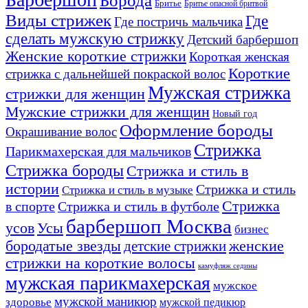
Борода
Бритье
Бритье опасной бритвой
Виды стрижек
Где
Где постричь мальчика
сделать мужскую стрижку
Детский барбершоп
Женские короткие стрижки
Короткая женская
Короткие
стрижка с дальнейшей покраской волос
Мужская стрижка
стрижки для женщин
Мужские стрижки для женщин
Новый год
Оформление бороды
Окрашивание волос
Стрижка
Парикмахерская для мальчиков
Стрижка бороды
Стрижка и стиль в
истории
Стрижка и стиль
Стрижка и стиль в музыке
Стрижка
в спорте
Стрижка и стиль в футболе
барбершоп Москва
Усы
усов
бизнес
бородатые звезды
детские стрижки
женские
стрижки на короткие волосы
камуфляж седины
мужская парикмахерская
мужское
мужской маникюр
здоровье
мужской педикюр