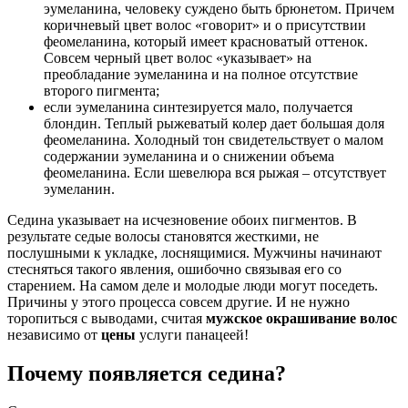
эумеланина, человеку суждено быть брюнетом. Причем
коричневый цвет волос «говорит» и о присутствии
феомеланина, который имеет красноватый оттенок.
Совсем черный цвет волос «указывает» на
преобладание эумеланина и на полное отсутствие
второго пигмента;
если эумеланина синтезируется мало, получается
блондин. Теплый рыжеватый колер дает большая доля
феомеланина. Холодный тон свидетельствует о малом
содержании эумеланина и о снижении объема
феомеланина. Если шевелюра вся рыжая – отсутствует
эумеланин.
Седина указывает на исчезновение обоих пигментов. В
результате седые волосы становятся жесткими, не
послушными к укладке, лоснящимися. Мужчины начинают
стесняться такого явления, ошибочно связывая его со
старением. На самом деле и молодые люди могут поседеть.
Причины у этого процесса совсем другие. И не нужно
торопиться с выводами, считая
мужское окрашивание волос
независимо от
цены
услуги панацеей!
Почему появляется седина?