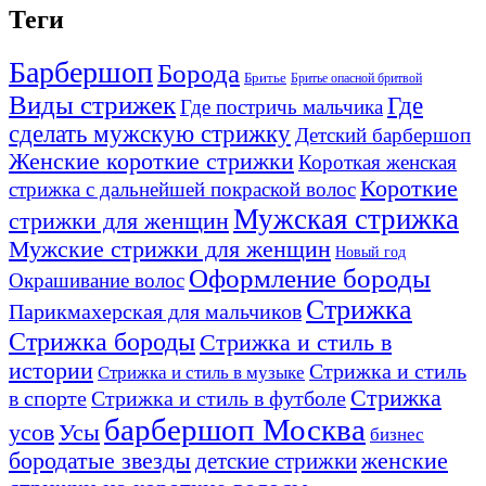
Теги
Барбершоп
Борода
Бритье
Бритье опасной бритвой
Виды стрижек
Где
Где постричь мальчика
сделать мужскую стрижку
Детский барбершоп
Женские короткие стрижки
Короткая женская
Короткие
стрижка с дальнейшей покраской волос
Мужская стрижка
стрижки для женщин
Мужские стрижки для женщин
Новый год
Оформление бороды
Окрашивание волос
Стрижка
Парикмахерская для мальчиков
Стрижка бороды
Стрижка и стиль в
истории
Стрижка и стиль
Стрижка и стиль в музыке
Стрижка
в спорте
Стрижка и стиль в футболе
барбершоп Москва
Усы
усов
бизнес
бородатые звезды
детские стрижки
женские