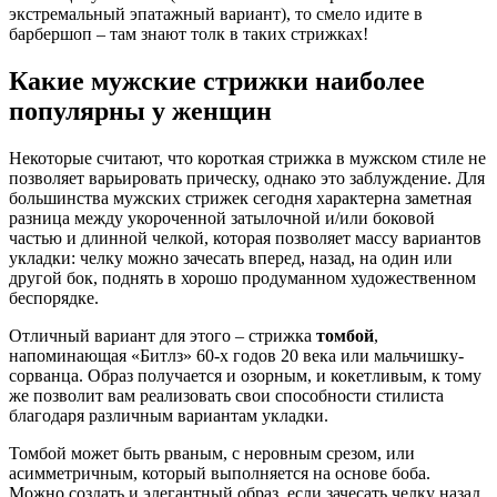
экстремальный эпатажный вариант), то смело идите в
барбершоп – там знают толк в таких стрижках!
Какие мужские стрижки наиболее
популярны у женщин
Некоторые считают, что короткая стрижка в мужском стиле не
позволяет варьировать прическу, однако это заблуждение. Для
большинства мужских стрижек сегодня характерна заметная
разница между укороченной затылочной и/или боковой
частью и длинной челкой, которая позволяет массу вариантов
укладки: челку можно зачесать вперед, назад, на один или
другой бок, поднять в хорошо продуманном художественном
беспорядке.
Отличный вариант для этого – стрижка
томбой
,
напоминающая «Битлз» 60-х годов 20 века или мальчишку-
сорванца. Образ получается и озорным, и кокетливым, к тому
же позволит вам реализовать свои способности стилиста
благодаря различным вариантам укладки.
Томбой может быть рваным, с неровным срезом, или
асимметричным, который выполняется на основе боба.
Можно создать и элегантный образ, если зачесать челку назад,