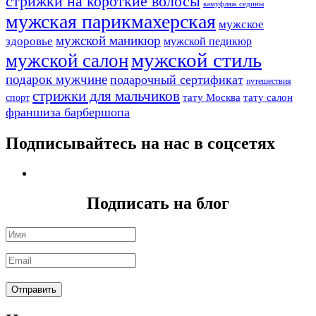
стрижки на короткие волосы
камуфляж седины
мужская парикмахерская
мужское
мужской маникюр
здоровье
мужской педикюр
мужской стиль
мужской салон
подарок мужчине
подарочный сертификат
путешествия
стрижки для мальчиков
тату Москва
тату салон
спорт
франшиза барбершопа
Подписывайтесь на нас в соцсетях
Подписать на блог