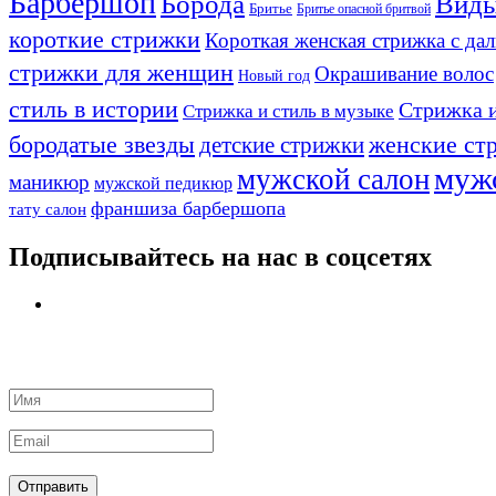
Барбершоп
Борода
Виды
Бритье
Бритье опасной бритвой
короткие стрижки
Короткая женская стрижка с да
стрижки для женщин
Окрашивание волос
Новый год
стиль в истории
Стрижка и
Стрижка и стиль в музыке
бородатые звезды
детские стрижки
женские ст
муж
мужской салон
маникюр
мужской педикюр
франшиза барбершопа
тату салон
Подписывайтесь на нас в соцсетях