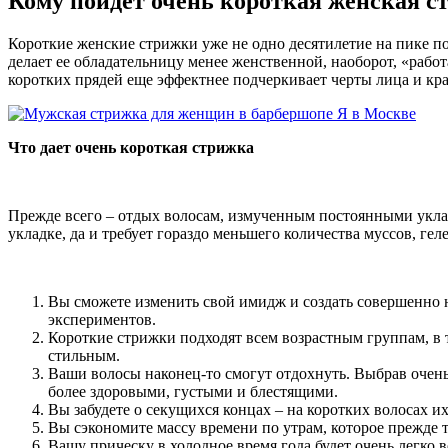
Кому пойдёт очень короткая женская с
Короткие женские стрижки уже не одно десятилетие на пике п
делает ее обладательницу менее женственной, наоборот, «рабо
коротких прядей еще эффектнее подчеркивает черты лица и крас
Что дает очень короткая стрижка
Прежде всего – отдых волосам, измученным постоянными укла
укладке, да и требует гораздо меньшего количества муссов, ге
Вы сможете изменить свой имидж и создать совершенно н
экспериментов.
Короткие стрижки подходят всем возрастным группам, в т
стильным.
Ваши волосы наконец-то смогут отдохнуть. Выбрав очень 
более здоровыми, густыми и блестящими.
Вы забудете о секущихся концах – на коротких волосах их 
Вы сэкономите массу времени по утрам, которое прежде т
Вашу прическу в холодное время года будет очень легко в