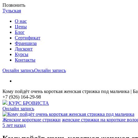
Позвонить
Тульская
О нас
Цены
Блог
Cертификат
Франшиза
Дисконт
Курсы
Контакты
Онлайн запись
Онлайн запись
Кому пойдёт очень короткая женская стрижка под мальчика | 
+7 (926) 164-29-98
КУРС БРОВИСТА
Онлайн запись
Женские короткие стрижки
женские стрижки на короткие воло
5 лет назад