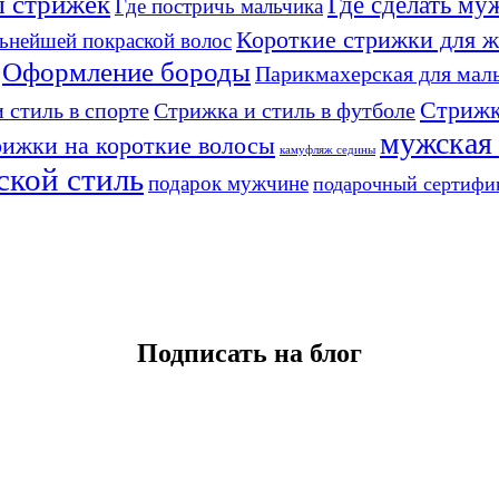
 стрижек
Где сделать м
Где постричь мальчика
Короткие стрижки для 
льнейшей покраской волос
Оформление бороды
Парикмахерская для мал
Стрижк
 стиль в спорте
Стрижка и стиль в футболе
мужская
рижки на короткие волосы
камуфляж седины
ской стиль
подарок мужчине
подарочный сертифи
Подписать на блог