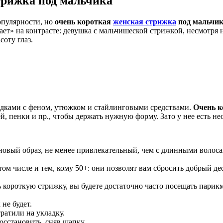
трижка под мальчика
опулярности, но
очень короткая
женская стрижка
под мальчи
тает» на контрасте: девушка с мальчишеской стрижкой, несмотря
оту глаз.
дками с феном, утюжком и стайлинговыми средствами.
Очень к
лей, пенки и пр., чтобы держать нужную форму. Зато у нее есть 
овый образ, не менее привлекательный, чем с длинными волосам
ом числе и тем, кому 50+: они позволят вам сбросить добрый де
короткую стрижку, вы будете достаточно часто посещать парикма
не будет.
ратили на укладку.
осстановить, сняв шапку.