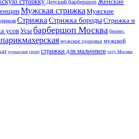
ужскую стрижку
Женские
Детский барбершоп
Мужская стрижка
женщин
Мужские
Стрижка
Стрижка бороды
Стрижка и
ьчиков
барбершоп Москва
Усы
а усов
бизнес
 парикмахерская
мужской
мужское здоровье
стрижки для мальчиков
кат
тату Москва
спорт
путешествия