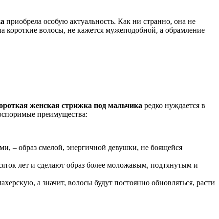
ка
приобрела особую актуальность. Как ни странно, она не
 на короткие волосы, не кажется мужеподобной, а обрамление
ороткая женская стрижка под мальчика
редко нуждается в
неоспоримые преимущества:
и, – образ смелой, энергичной девушки, не боящейся
сяток лет и сделают образ более моложавым, подтянутым и
херскую, а значит, волосы будут постоянно обновляться, расти