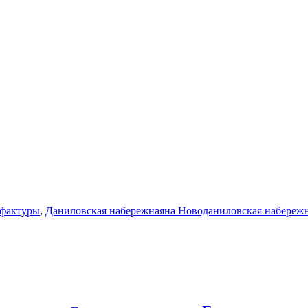
фактуры
,
Даниловская набережная
на Новоданиловская набереж