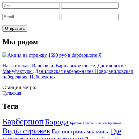
Мы рядом
Нагатинская
,
Варшавка
,
Варшавское шоссе
,
Даниловские
Мануфактуры
,
Даниловская набережная
на Новоданиловская
набережная
,
Набережная
Станции метро:
Тульская
Теги
Барбершоп
Борода
Бритье
Бритье опасной бритвой
Виды стрижек
Где
Где постричь мальчика