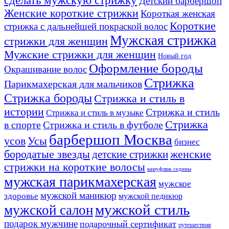
сделать мужскую стрижку
Детский барбершоп
Женские короткие стрижки
Короткая женская
Короткие
стрижка с дальнейшей покраской волос
Мужская стрижка
стрижки для женщин
Мужские стрижки для женщин
Новый год
Оформление бороды
Окрашивание волос
Стрижка
Парикмахерская для мальчиков
Стрижка бороды
Стрижка и стиль в
истории
Стрижка и стиль
Стрижка и стиль в музыке
Стрижка
в спорте
Стрижка и стиль в футболе
барбершоп Москва
Усы
усов
бизнес
бородатые звезды
детские стрижки
женские
стрижки на короткие волосы
камуфляж седины
мужская парикмахерская
мужское
мужской маникюр
здоровье
мужской педикюр
мужской стиль
мужской салон
подарок мужчине
подарочный сертификат
путешествия