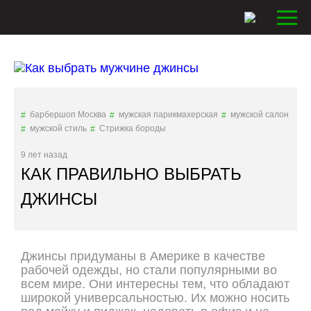
барбершоп Москва
мужская парикмахерская
мужской салон
мужской стиль
Стрижка бороды
9 лет назад
КАК ПРАВИЛЬНО ВЫБРАТЬ
ДЖИНСЫ
Джинсы придуманы в Америке в качестве
рабочей одежды, но стали популярными во
всем мире. Они интересны тем, что обладают
широкой универсальностью. Их можно носить