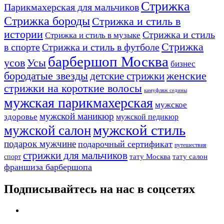
Стрижка
Парикмахерская для мальчиков
Стрижка бороды
Стрижка и стиль в
истории
Стрижка и стиль
Стрижка и стиль в музыке
Стрижка
в спорте
Стрижка и стиль в футболе
барбершоп Москва
Усы
усов
бизнес
бородатые звезды
детские стрижки
женские
стрижки на короткие волосы
камуфляж седины
мужская парикмахерская
мужское
мужской маникюр
здоровье
мужской педикюр
мужской стиль
мужской салон
подарок мужчине
подарочный сертификат
путешествия
стрижки для мальчиков
тату Москва
тату салон
спорт
франшиза барбершопа
Подписывайтесь на нас в соцсетях