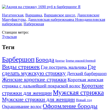
Нагатинская
,
Варшавка
,
Варшавское шоссе
,
Даниловские
Мануфактуры
,
Даниловская набережная
на Новоданиловская
набережная
,
Набережная
Станции метро:
Тульская
Теги
Барбершоп
Борода
Бритье
Бритье опасной бритвой
Виды стрижек
Где
Где постричь мальчика
сделать мужскую стрижку
Детский барбершоп
Женские короткие стрижки
Короткая женская
Короткие
стрижка с дальнейшей покраской волос
Мужская стрижка
стрижки для женщин
Мужские стрижки для женщин
Новый год
Оформление бороды
Окрашивание волос