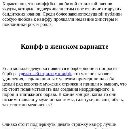
Характерно, что квифф был любимой стрижкой членов
якудзы, которые подчеркивали этим свое отличие от других
бандитских кланов. Среди более законопослушной публики
особую любовь к квиффу проявляли недавние хипстеры и
поклонники рок-н-ролла.
Квифф в женском варианте
Если молодая девушка появится в барбершопе и попросит
барбера
сделать ей стрижку квифф
, это уже не вызовет
удивления, ведь женщины с успехом примерили на себя
целый ряд коротких мужских стрижек и пришли к выводу, что
их стоит позаимствовать для создания неординарного, а
порой и эпатажного образа. В конце концов, когда-то они
позаимствовали у мужчин костюмы, галстуки, шляпы, обувь,
так стоит ли мелочиться?
Однако стоит подчеркнуть: делать стрижку квифф лучше