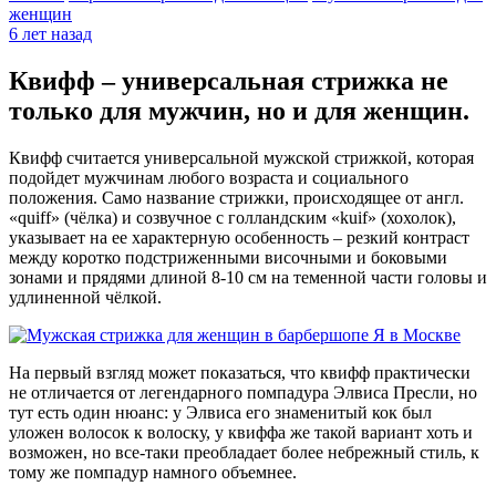
женщин
6 лет назад
Квифф – универсальная стрижка не
только для мужчин, но и для женщин.
Квифф считается универсальной мужской стрижкой, которая
подойдет мужчинам любого возраста и социального
положения. Само название стрижки, происходящее от англ.
«quiff» (чёлка) и созвучное с голландским «kuif» (хохолок),
указывает на ее характерную особенность – резкий контраст
между коротко подстриженными височными и боковыми
зонами и прядями длиной 8-10 см на теменной части головы и
удлиненной чёлкой.
На первый взгляд может показаться, что квифф практически
не отличается от легендарного помпадура Элвиса Пресли, но
тут есть один нюанс: у Элвиса его знаменитый кок был
уложен волосок к волоску, у квиффа же такой вариант хоть и
возможен, но все-таки преобладает более небрежный стиль, к
тому же помпадур намного объемнее.