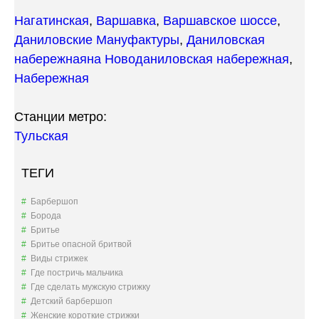
Нагатинская
,
Варшавка
,
Варшавское шоссе
,
Даниловские Мануфактуры
,
Даниловская
набережная
на Новоданиловская набережная
,
Набережная
Станции метро:
Тульская
ТЕГИ
Барбершоп
Борода
Бритье
Бритье опасной бритвой
Виды стрижек
Где постричь мальчика
Где сделать мужскую стрижку
Детский барбершоп
Женские короткие стрижки