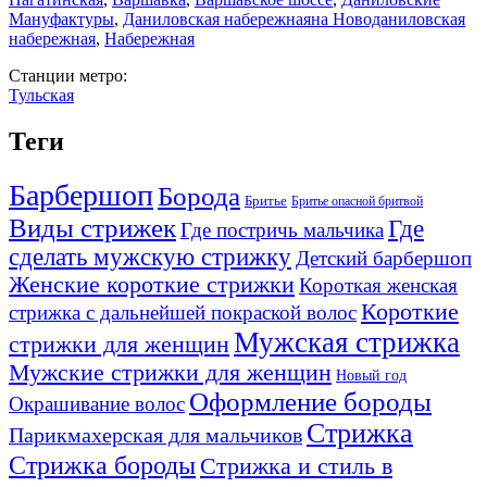
Мануфактуры
,
Даниловская набережная
на Новоданиловская
набережная
,
Набережная
Станции метро:
Тульская
Теги
Барбершоп
Борода
Бритье
Бритье опасной бритвой
Виды стрижек
Где
Где постричь мальчика
сделать мужскую стрижку
Детский барбершоп
Женские короткие стрижки
Короткая женская
Короткие
стрижка с дальнейшей покраской волос
Мужская стрижка
стрижки для женщин
Мужские стрижки для женщин
Новый год
Оформление бороды
Окрашивание волос
Стрижка
Парикмахерская для мальчиков
Стрижка бороды
Стрижка и стиль в