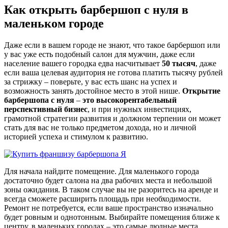
Как открыть барбершоп с нуля в
маленьком городе
Даже если в вашем городе не знают, что такое барбершоп или
у вас уже есть подобный салон для мужчин, даже если
население вашего городка едва насчитывает
50 тысяч
, даже
если ваша целевая аудитория не готова платить тысячу рублей
за стрижку – поверьте, у вас есть шанс на успех и
возможность занять достойное место в этой нише.
Открытие
барбершопа с нуля
–
это высокорентабельный
перспективный бизнес
, и при нужных инвестициях,
грамотной стратегии развития и должном терпении он может
стать для вас не только предметом дохода, но и личной
историей успеха и стимулом к развитию.
Для начала найдите помещение. Для маленького города
достаточно будет салона на два рабочих места и небольшой
зоны ожидания. В таком случае вы не разоритесь на аренде и
всегда сможете расширить площадь при необходимости.
Ремонт не потребуется, если ваше пространство изначально
будет ровным и однотонным. Выбирайте помещения ближе к
центру, в маленьких городах – это самые людные места.