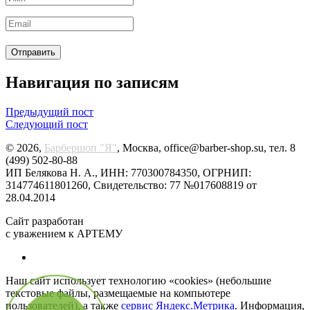
Навигация по записям
Предыдущий пост
Следующий пост
© 2026,
Барбершоп "Я"
, Москва, office@barber-shop.su, тел. 8
(499) 502-80-88
ИП Белякова Н. А., ИНН: 770300784350, ОГРНИП:
314774611801260, Свидетельство: 77 №017608819 от
28.04.2014
Сайт разработан
с уважением к АРТЕМУ
Наш сайт использует технологию «cookies» (небольшие
текстовые файлы, размещаемые на компьютере
пользователей), а также
сервис Яндекс.Метрика
. Информация,