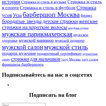
истории
Стрижка и стиль
Стрижка и стиль в музыке
Стрижка
в спорте
Стрижка и стиль в футболе
барбершоп Москва
Усы
усов
бизнес
бородатые звезды
детские стрижки
женские
стрижки на короткие волосы
камуфляж седины
мужская парикмахерская
мужское
мужской маникюр
здоровье
мужской педикюр
мужской стиль
мужской салон
подарок мужчине
подарочный сертификат
путешествия
стрижки для мальчиков
тату Москва
тату салон
спорт
франшиза барбершопа
Подписывайтесь на нас в соцсетях
Подписать на блог