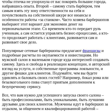
чтобы птичка не упорхнула от вас покорять большие города,
набравшись опыта. Второй – самому стать барбером, тем
самым взять эту зону ответственности на себя и
почувствовать на собственной шкуре все нюансы и
особенности работы «за станком». Часто хозяева барбершопов
выбирают этот вариант для экономии денег на
первоначальном этапе. Со временем кто-то передает руль
ученикам, а сам остается управлять бизнес-процессами, а кто-
то продолжает работать с клиентами, развивается сам и
развивает свое дело.
Популярные сетевые барбершопы предлагают
франшизы
и
подробные расчеты по окупаемости и инвестициям. Но
мужской салон в маленьком городе куда интересней создавать
самому. Здесь и свобода в реализации концепции, и авторский
взгляд на услуги, и собственные программы лояльности, и
другие фишки для клиентов. Подумайте, чем вы будете
удивлять и баловать своих гостей? Например, бокал рома или
безалкогольного пива станут приятым дополнением к
безупречному сервису.
Все, что вам нужно для успешного запуска своего салона –
быть профессионалами, быть уникальными, быть лучшими
друзьями для своих клиентов. Мужчины идут в барбершоп за
отдыхом, за общением и квалифицированной работой –