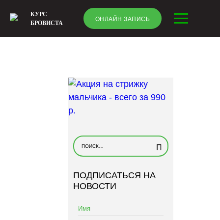
КУРС
ОНЛАЙН ЗАПИСЬ
БРОВИСТА
Н
а
й
ПОДПИСАТЬСЯ НА
т
НОВОСТИ
и
: