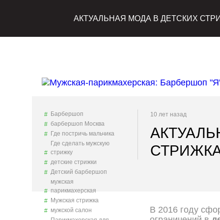
АКТУАЛЬНАЯ МОДА В ДЕТСКИХ СТР
Барбершоп
10 лет назад
барбершоп Москва
АКТУАЛЬ
Где постричь мальчика
Где сделать мужскую
СТРИЖК
стрижку
детские стрижки
Детский барбершоп
мужская
парикмахерская
Мужская стрижка
В 2016 году сфо
мужской салон
ограничений в
д