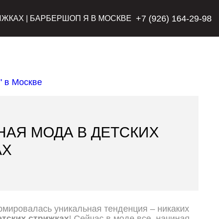
+7 (926) 164-29-98
ИЖКАХ | БАРБЕРШОП Я В МОСКВЕ
НАЯ МОДА В ДЕТСКИХ
АХ
рмировалась уникальная тенденция – никаких
етских стрижках
! Сейчас в моде все, начиная