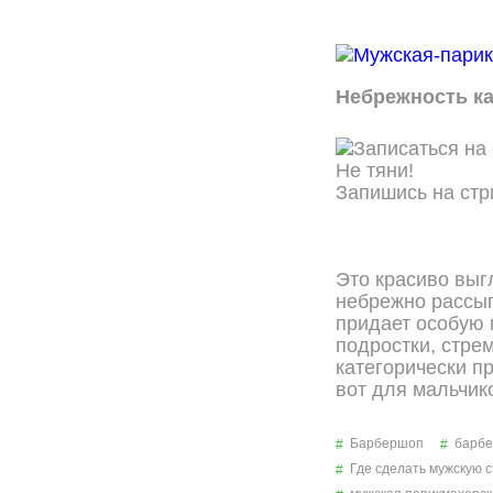
Небрежность ка
Не тяни!
Запишись на стр
ОНЛАЙН ЗАПИСЬ
Это красиво выг
небрежно рассып
придает особую 
подростки, стре
категорически п
вот для мальчик
Барбершоп
барбе
Где сделать мужскую 