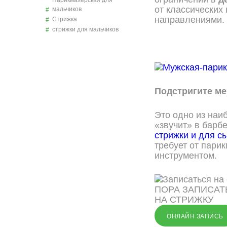
Парикмахерская для
от классических
мальчиков
направлениями. 
Стрижка
стрижки для мальчиков
Подстригите мен
Это одно из наи
«звучит» в бар
стрижки и для с
требует от пари
инструментом.
ПОРА ЗАПИСАТ
НА СТРИЖКУ
ОНЛАЙН ЗАПИСЬ