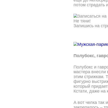
еще до непосред
потом страдать 
Не тяни!
Запишись на стр
ОНЛАЙН ЗАПИСЬ
Полубокс, гавр
Полубокс и гавр
мастера внесли 
этим стрижкам. 
фигурно выстриж
который придает
Кстати, даже на
А вот челка так 
закрепилось – т