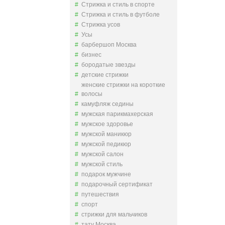
Стрижка и стиль в спорте
Стрижка и стиль в футболе
Стрижка усов
Усы
барбершоп Москва
бизнес
бородатые звезды
детские стрижки
женские стрижки на короткие
волосы
камуфляж седины
мужская парикмахерская
мужское здоровье
мужской маникюр
мужской педикюр
мужской салон
мужской стиль
подарок мужчине
подарочный сертификат
путешествия
спорт
стрижки для мальчиков
тату Москва