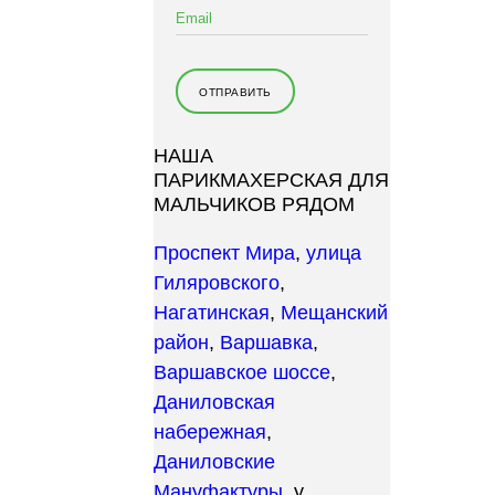
НАША
ПАРИКМАХЕРСКАЯ ДЛЯ
МАЛЬЧИКОВ РЯДОМ
Проспект Мира
,
улица
Гиляровского
,
Нагатинская
,
Мещанский
район
,
Варшавка
,
Варшавское шоссе
,
Даниловская
набережная
,
Даниловские
Мануфактуры
, у