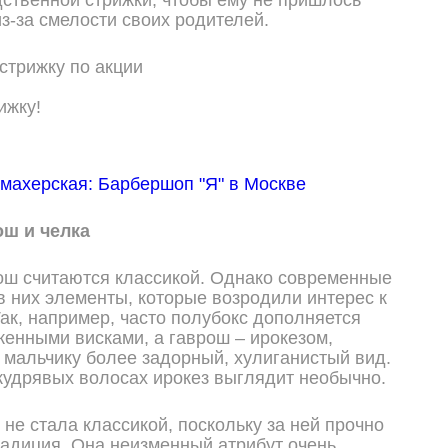
ственной стрижки, чтобы ему не пришлось
из-за смелости своих родителей.
ижку!
ош и челка
ош считаются классикой. Однако современные
в них элементы, которые возродили интерес к
Так, например, часто полубокс дополняется
енными висками, а гаврош – ирокезом,
 мальчику более задорный, хулиганистый вид.
 кудрявых волосах ирокез выглядит необычно.
и не стала классикой, поскольку за ней прочно
радиция. Она неизменный атрибут очень