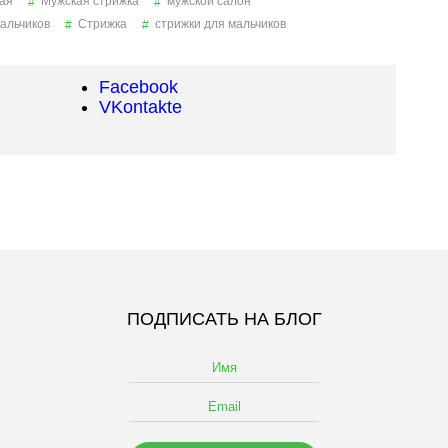
ая
Мужская стрижка
мужской салон
альчиков
Стрижка
стрижки для мальчиков
Facebook
VKontakte
ПОДПИСАТЬ НА БЛОГ