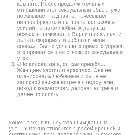
комнате. После продолжительных
отношений этот сексуальный объект уже
посапывает на диване, почесывает
пивное брюшко и не прилагает особых
усилий на ложе любви. А девушка
всячески намекает: « Верни пресс, начни
делать сюрпризы и соблазни меня
снова». Вы не услышите прямого упрека,
это проявится в ее отказе от сексуальных
утех.
«Не виноватая я, он сам пришёл».
Женщину застигли врасплох. Она не
планировала любовные игры, в ее
записной книжке встреча с подругами,
поход к косметологу, деловая встреча и
далее по списку.
Конечно же, к вышеуказанным данным
учёных можно относится с долей иронией и
скептицизма, ведь половая жизнь у каждого