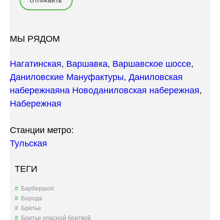
МЫ РЯДОМ
Нагатинская
,
Варшавка
,
Варшавское шоссе
,
Даниловские Мануфактуры
,
Даниловская
набережная
на Новоданиловская набережная
,
Набережная
Станции метро:
Тульская
ТЕГИ
Барбершоп
Борода
Бритье
Бритье опасной бритвой