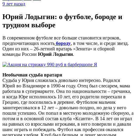
9 лет назад
Юрий Лодыгин: о футболе, бороде и
трудном выборе
В современном футболе все больше становится игроков,
предпочитающих носить
бороду
, в том числе, и среди звезд.
Один из них – 26-летний вратарь «Зенита» и сборной
команды России
Юрий Лодыгин
.
Необычная судьба вратаря
Судьба у Юрия сложилась довольно интересно. Родился
Юрий во Владимире в 1990-м году. Отец был слесарем, мама
работала в супермаркете. Она по национальности – гречанка,
и когда Юре исполнилось 10 лет, его родители переехали в
Грецию, где поселились в деревне. Футболом мальчик
заинтересовался в 12 лет – довольно поздно, но дела у него
пошли успешно. Он попал в местную молодежную сборную, а
потом и в основной состав клуба «Ксанти». В 14 лет он играл
на равных со взрослыми игроками, в него поверили и давали
шанс играть и побеждать. Футбол как профессия оказался
нелегким хлебом. Клуб был бедным, и денег молодым