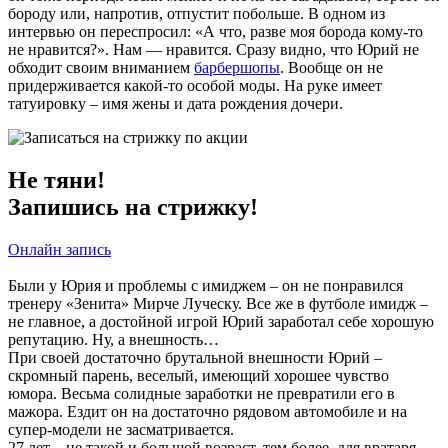
бороду или, напротив, отпустит побольше. В одном из
интервью он переспросил: «А что, разве моя борода кому-то
не нравится?». Нам — нравится. Сразу видно, что Юрий не
обходит своим вниманием
барбершопы
. Вообще он не
придерживается какой-то особой моды. На руке имеет
татуировку – имя жены и дата рождения дочери.
Не тяни!
Запишись на стрижку!
Онлайн запись
Были у Юрия и проблемы с имиджем – он не понравился
тренеру «Зенита» Мирче Луческу. Все же в футболе имидж –
не главное, а достойной игрой Юрий заработал себе хорошую
репутацию. Ну, а внешность…
При своей достаточно брутальной внешности Юрий –
скромный парень, веселый, имеющий хорошее чувство
юмора. Весьма солидные заработки не превратили его в
мажора. Ездит он на достаточно рядовом автомобиле и на
супер-модели не засматривается.
27 лет – не такой и большой возраст, тем более, для вратаря.