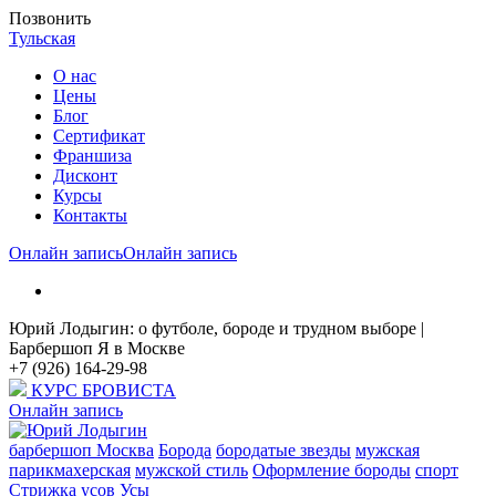
Позвонить
Тульская
О нас
Цены
Блог
Cертификат
Франшиза
Дисконт
Курсы
Контакты
Онлайн запись
Онлайн запись
Юрий Лодыгин: о футболе, бороде и трудном выборе |
Барбершоп Я в Москве
+7 (926) 164-29-98
КУРС БРОВИСТА
Онлайн запись
барбершоп Москва
Борода
бородатые звезды
мужская
парикмахерская
мужской стиль
Оформление бороды
спорт
Стрижка усов
Усы