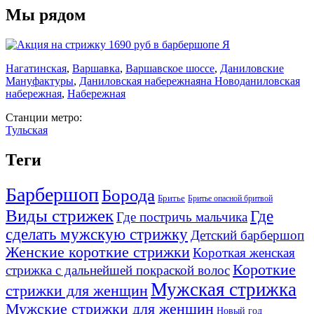
Мы рядом
Нагатинская
,
Варшавка
,
Варшавское шоссе
,
Даниловские
Мануфактуры
,
Даниловская набережная
на Новоданиловская
набережная
,
Набережная
Станции метро:
Тульская
Теги
Барбершоп
Борода
Бритье
Бритье опасной бритвой
Виды стрижек
Где
Где постричь мальчика
сделать мужскую стрижку
Детский барбершоп
Женские короткие стрижки
Короткая женская
Короткие
стрижка с дальнейшей покраской волос
Мужская стрижка
стрижки для женщин
Мужские стрижки для женщин
Новый год