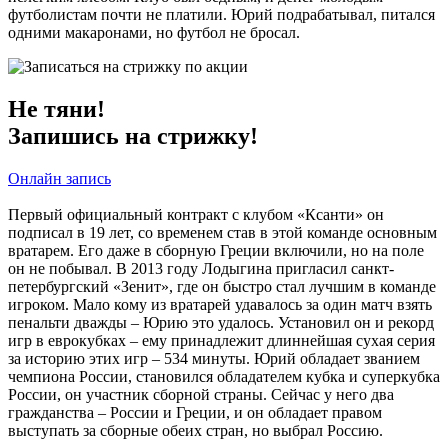
футболистам почти не платили. Юрий подрабатывал, питался
одними макаронами, но футбол не бросал.
Не тяни!
Запишись на стрижку!
Онлайн запись
Первый официальный контракт с клубом «Ксанти» он
подписал в 19 лет, со временем став в этой команде основным
вратарем. Его даже в сборную Греции включили, но на поле
он не побывал. В 2013 году Лодыгина пригласил санкт-
петербургский «Зенит», где он быстро стал лучшим в команде
игроком. Мало кому из вратарей удавалось за один матч взять
пенальти дважды – Юрию это удалось. Установил он и рекорд
игр в еврокубках – ему принадлежит длиннейшая сухая серия
за историю этих игр – 534 минуты. Юрий обладает званием
чемпиона России, становился обладателем кубка и суперкубка
России, он участник сборной страны. Сейчас у него два
гражданства – России и Греции, и он обладает правом
выступать за сборные обеих стран, но выбрал Россию.