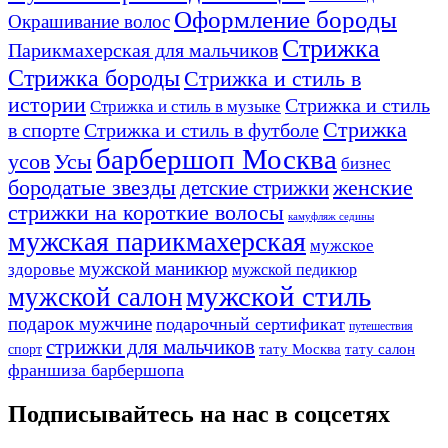
Оформление бороды
Окрашивание волос
Стрижка
Парикмахерская для мальчиков
Стрижка бороды
Стрижка и стиль в
истории
Стрижка и стиль
Стрижка и стиль в музыке
Стрижка
в спорте
Стрижка и стиль в футболе
барбершоп Москва
Усы
усов
бизнес
бородатые звезды
детские стрижки
женские
стрижки на короткие волосы
камуфляж седины
мужская парикмахерская
мужское
мужской маникюр
здоровье
мужской педикюр
мужской стиль
мужской салон
подарок мужчине
подарочный сертификат
путешествия
стрижки для мальчиков
тату Москва
тату салон
спорт
франшиза барбершопа
Подписывайтесь на нас в соцсетях