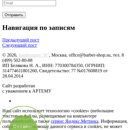
Навигация по записям
Предыдущий пост
Следующий пост
© 2026,
Барбершоп "Я"
, Москва, office@barber-shop.su, тел. 8
(499) 502-80-88
ИП Белякова Н. А., ИНН: 770300784350, ОГРНИП:
314774611801260, Свидетельство: 77 №017608819 от
28.04.2014
Сайт разработан
с уважением к АРТЕМУ
Наш сайт использует технологию «cookies» (небольшие
текстовые файлы, размещаемые на компьютере
пользователей), а также
сервис Яндекс.Метрика
. Информация,
собранная при помощи данного сервиса и cookies, не может
Онлайн-