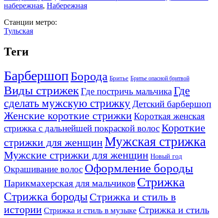
набережная
,
Набережная
Станции метро:
Тульская
Теги
Барбершоп
Борода
Бритье
Бритье опасной бритвой
Виды стрижек
Где
Где постричь мальчика
сделать мужскую стрижку
Детский барбершоп
Женские короткие стрижки
Короткая женская
Короткие
стрижка с дальнейшей покраской волос
Мужская стрижка
стрижки для женщин
Мужские стрижки для женщин
Новый год
Оформление бороды
Окрашивание волос
Стрижка
Парикмахерская для мальчиков
Стрижка бороды
Стрижка и стиль в
истории
Стрижка и стиль
Стрижка и стиль в музыке