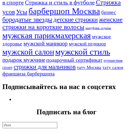
Стрижка
в спорте
Стрижка и стиль в футболе
барбершоп Москва
Усы
усов
бизнес
бородатые звезды
детские стрижки
женские
стрижки на короткие волосы
камуфляж седины
мужская парикмахерская
мужское
мужской маникюр
здоровье
мужской педикюр
мужской стиль
мужской салон
подарок мужчине
подарочный сертификат
путешествия
стрижки для мальчиков
тату Москва
тату салон
спорт
франшиза барбершопа
Подписывайтесь на нас в соцсетях
Подписать на блог