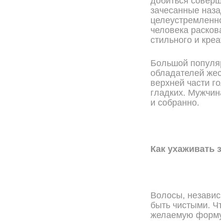
добиться соверш
зачесанные наза
целеустремленно
человека расков
стильного и креа
Большой популяр
обладателей жес
верхней части г
гладких. Мужчин
и собранно.
Как ухаживать 
Волосы, независ
быть чистыми. Ч
желаемую форму 