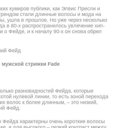
ких кумиров публики, как Элвис Пресли и
трендом стали длинные волосы и мода на
бы, ушла в прошлое. Но уже через несколько
да в 80-х распространилось увлечение хип-
 о Фейде, и к началу 90-х он снова обрел
 мужской стрижки Fade
олько разновидностей Фейда, которые
отой нулевой линии, то есть зоной перехода
их волос к более длинным, – это низкий,
ий Фейд.
о Фейда характерны очень короткие волосы
ке, а для высокого – резкий контраст между