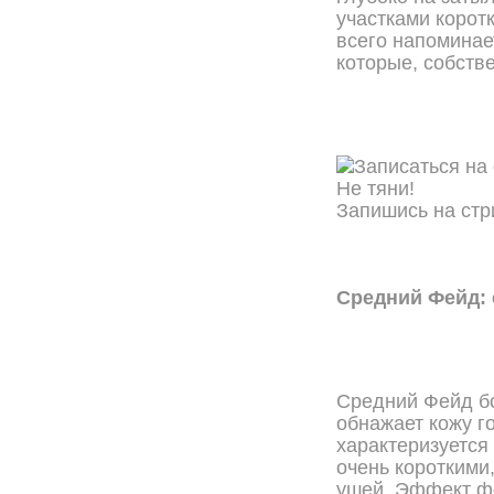
участками корот
всего напоминае
которые, собстве
Не тяни!
Запишись на стр
ОНЛАЙН ЗАПИСЬ
Средний Фейд: 
Средний Фейд бо
обнажает кожу г
характеризуется
очень короткими
ушей. Эффект фе