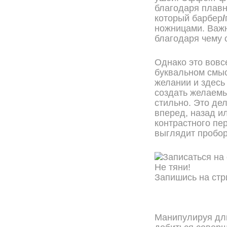
благодаря плавн
который барбер
/
ножницами. Важн
благодаря чему 
Однако это вовсе
буквальном смыс
желании и здесь
создать желаемы
стильно. Это де
вперед, назад и
контрастного пе
выглядит пробор
Не тяни!
Запишись на стр
ОНЛАЙН ЗАПИСЬ
Манипулируя дл