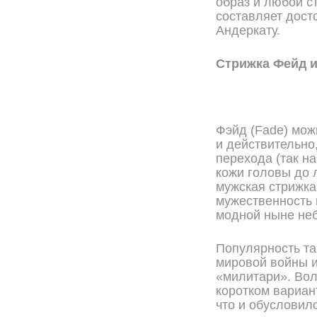
образ и любой с
составляет дос
Андеркату.
Стрижка Фейд и
Фэйд (Fade) мож
и действительно
перехода (так н
кожи головы до 
мужская стрижка
мужественность 
модной ныне неб
Популярность та
мировой войны и
«милитари». Вол
коротком вариан
что и обусловил