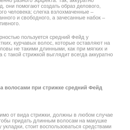
енно разного эффекта. Так, аккуратно
д, они помогают создать образ делового,
го человека; слегка взлохмаченные –
анного и свободного, а зачесанные набок –
тивного.
ностью пользуется средний Фейд у
тких, курчавых волос, которые оставляют на
оловы не такими длинными, как при мягких и
а с такой стрижкой выглядит всегда аккуратно
за волосами при стрижке средний Фейд
имо от вида стрижки, должны в любом случае
тобы придать длинным волосам на макушке
укладки, стоит воспользоваться средствами