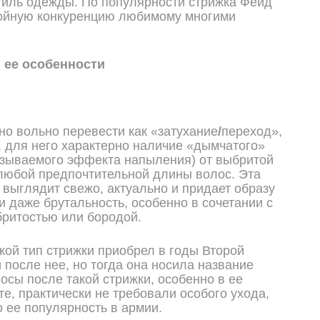
тиль одежды. По популярности стрижка Фейд
тойную конкуренцию любимому многими
 ее особенности
но вольно перевести как «затухание
/
переход»,
, для него характерно наличие «дымчатого»
азываемого эффекта напыления) от выбритой
любой предпочтительной длины волос. Эта
 выглядит свежо, актуально и придает образу
и даже брутальность, особенно в сочетании с
ритостью или бородой.
кой тип стрижки приобрел в годы Второй
 после нее, но тогда она носила название
осы после такой стрижки, особенно в ее
те, практически не требовали особого ухода,
о ее популярность в армии.