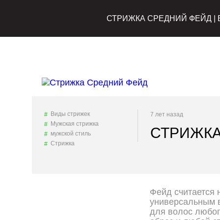
СТРИЖКА СРЕДНИЙ ФЕЙД |
Виды стрижек
7 лет назад
Мужская стрижка
СТРИЖКА
мужской стиль
Стрижка
Фейд считается 
универсальным в
для волос любог