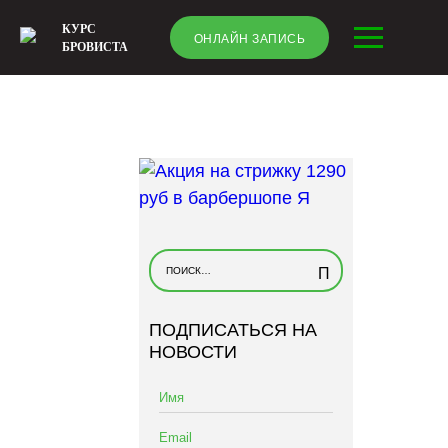
КУРС
ОНЛАЙН ЗАПИСЬ
БРОВИСТА
Н
а
й
ПОДПИСАТЬСЯ НА
т
НОВОСТИ
и
: