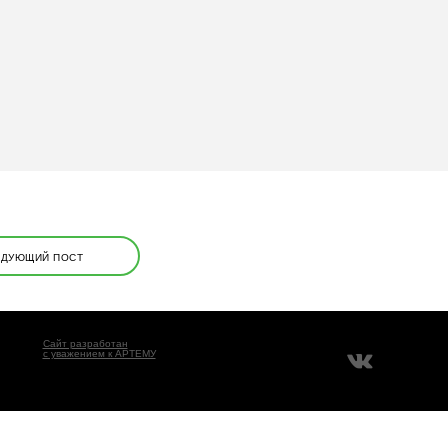
ЕДУЮЩИЙ ПОСТ
Сайт разработан
с уважением к АРТЕМУ
), а также
сервис Яндекс.Метрика
. Информация,
 работу нашего сайта. Оставаясь на сайте, Вы даёте