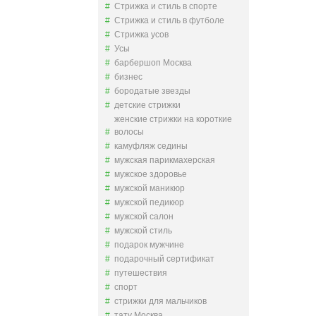
Стрижка и стиль в спорте
Стрижка и стиль в футболе
Стрижка усов
Усы
барбершоп Москва
бизнес
бородатые звезды
детские стрижки
женские стрижки на короткие
волосы
камуфляж седины
мужская парикмахерская
мужское здоровье
мужской маникюр
мужской педикюр
мужской салон
мужской стиль
подарок мужчине
подарочный сертификат
путешествия
спорт
стрижки для мальчиков
тату Москва