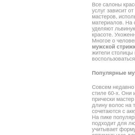
Все салоны крас
услуг зависит о
мастеров, испол
материалов. На 
уделяют львиную
красоте. Ухожен
Многое о челове
мужской стрижк
жители столицы 
воспользоваться
Популярные му
Совсем недавно 
стиле 60-х. Они
прически мастер
длину волос на 
сочетаются с ак
На пике популяр
подходит для лю
учитывает форму