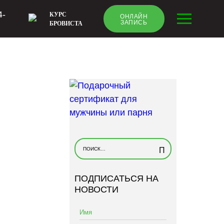
4-
КУРС
ОНЛАЙН
ЗАПИСЬ
БРОВИСТА
Н
а
й
ПОДПИСАТЬСЯ НА
т
НОВОСТИ
и
: