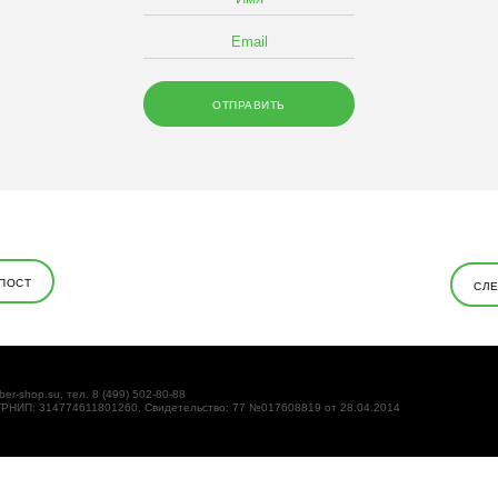
ПОСТ
СЛ
ber-shop.su, тел. 8 (499) 502-80-88
ОГРНИП: 314774611801260, Свидетельство: 77 №017608819 от 28.04.2014
кстовые файлы, размещаемые на компьютере пользователей
т идентифицировать Вас, однако может помочь нам улучшить