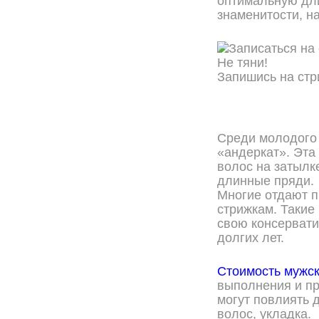
оптимальную дли
знаменитости, н
Не тяни!
Запишись на стр
ОНЛАЙН ЗАПИСЬ
Среди молодого 
«андеркат». Эта
волос на затылк
длинные пряди.
Многие отдают п
стрижкам. Такие
свою консервати
долгих лет.
Стоимость мужск
выполнения и пр
могут повлиять 
волос, укладка.