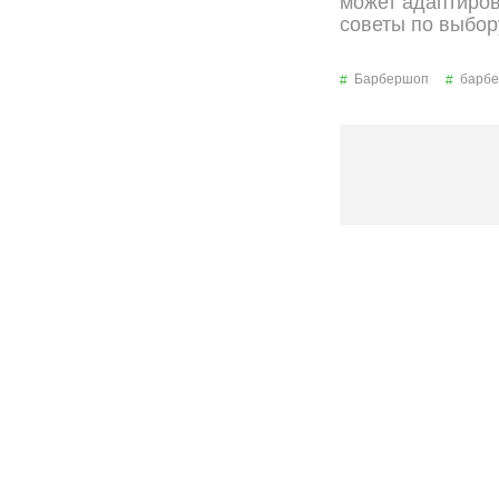
может адаптиров
советы по выбору
Барбершоп
барбе