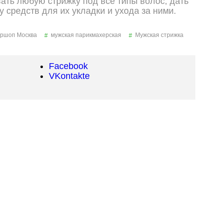
ать любую стрижку под все типы волос, дать
 средств для их укладки и ухода за ними.
ршоп Москва
мужская парикмахерская
Мужская стрижка
Facebook
VKontakte