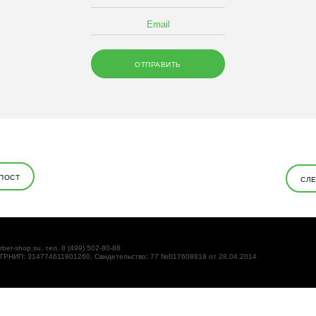
ПОСТ
СЛ
rber-shop.su, тел. 8 (499) 502-80-88
ОГРНИП: 314774611801260, Свидетельство: 77 №017608819 от 28.04.2014
кстовые файлы, размещаемые на компьютере пользователей
т идентифицировать Вас, однако может помочь нам улучшить