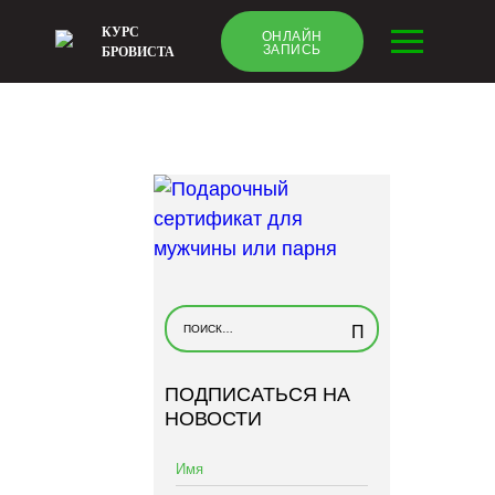
КУРС
ОНЛАЙН
ЗАПИСЬ
БРОВИСТА
Н
а
й
ПОДПИСАТЬСЯ НА
т
НОВОСТИ
и
: