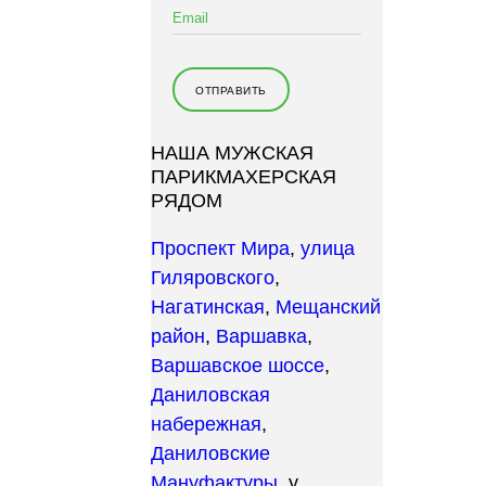
НАША МУЖСКАЯ
ПАРИКМАХЕРСКАЯ
РЯДОМ
Проспект Мира
,
улица
Гиляровского
,
Нагатинская
,
Мещанский
район
,
Варшавка
,
Варшавское шоссе
,
Даниловская
набережная
,
Даниловские
Мануфактуры
, у