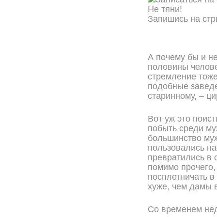
Не тяни!
Запишись на стр
ОНЛАЙН ЗАПИСЬ
А почему бы и н
половины челове
стремление тоже
подобные заведе
старинному, – ц
Вот уж это поис
побыть среди му
большинство му
пользовались на
превратились в 
помимо прочего,
посплетничать в
хуже, чем дамы 
Со временем нед