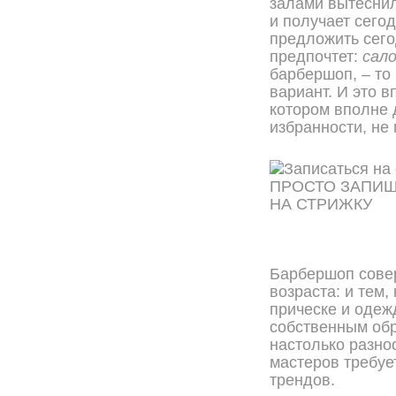
залами вытеснил
и получает сего
предложить сего
предпочтет:
сал
барбершоп, – то 
вариант. И это 
котором вполне 
избранности, не 
ПРОСТО ЗАПИ
НА СТРИЖКУ
ОНЛАЙН ЗАПИСЬ
Барбершоп сове
возраста: и тем,
прическе и одеж
собственным об
настолько разно
мастеров требуе
трендов.