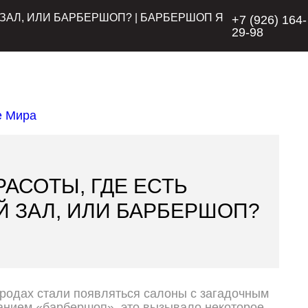
ЗАЛ, ИЛИ БАРБЕРШОП? | БАРБЕРШОП Я
+7 (926) 164-
29-98
РАСОТЫ, ГДЕ ЕСТЬ
 ЗАЛ, ИЛИ БАРБЕРШОП?
ородах стали появляться салоны с загадочным
анием «барбершоп», это вызывало некоторое