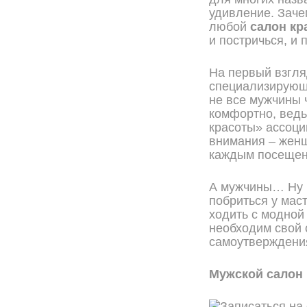
удивление. Заче
любой
салон кр
и постричься, и 
На первый взгляд
специализирующи
не все мужчины 
комфортно, ведь
красоты» ассоци
внимания – жен
каждым посещени
А мужчины… Ну чт
побриться у маст
ходить с модной
необходим свой
самоутверждени
Мужской салон