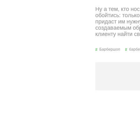
Ну а тем, кто но
обойтись: тольк
придаст им нужн
создаваемым обр
клиенту найти св
Барбершоп
барбе