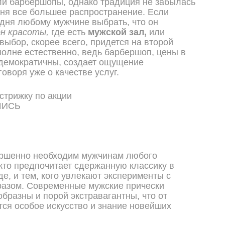
и барбершопы, однако традиция не забылась
дня все большее распространение. Если
дня любому мужчине выбрать, что он
он красоты,
где есть
мужской зал,
или
выбор, скорее всего, придется на второй
вполне естественно, ведь барбершоп, цены в
демократичны, создает ощущение
говоря уже о качестве услуг.
ШИСЬ
ршенно необходим мужчинам любого
 кто предпочитает сдержанную классику в
де, и тем, кого увлекают эксперименты с
разом. Современные мужские прически
образны и порой экстравагантны, что от
тся особое искусство и знание новейших