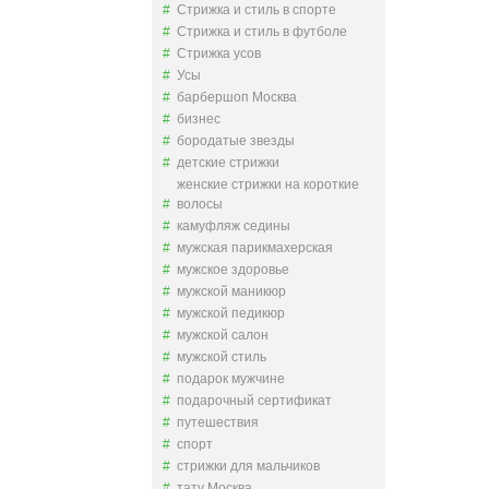
Стрижка и стиль в спорте
Стрижка и стиль в футболе
Стрижка усов
Усы
барбершоп Москва
бизнес
бородатые звезды
детские стрижки
женские стрижки на короткие
волосы
камуфляж седины
мужская парикмахерская
мужское здоровье
мужской маникюр
мужской педикюр
мужской салон
мужской стиль
подарок мужчине
подарочный сертификат
путешествия
спорт
стрижки для мальчиков
тату Москва