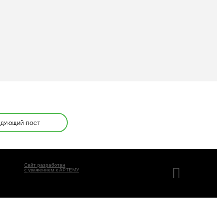
ЕДУЮЩИЙ ПОСТ
Сайт разработан
с уважением к АРТЕМУ
), а также
сервис Яндекс.Метрика
. Информация,
 работу нашего сайта. Оставаясь на сайте, Вы даёте