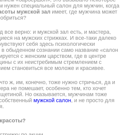
м нужен специальный салон для мужчин, когда
асоты мужской зал
имеет, где мужчина может
побриться?
 все верно: и мужской зал есть, и мастера,
еся на мужских стрижках. И все-таки далеко
чувствуют себя здесь психологически
 в обыденном сознании само название «салон
ируется с женским царством, где в центре
щины с их неистребимым стремлением с
ем становиться все моложе и красивее.
о ж, им, конечно, тоже нужно стричься, да и
ера не помешает, особенно тем, кто хочет
 щетиной. Но оказывается, мужчинам тоже
 собственный
мужской салон
, и не просто для
я.
 красоты?