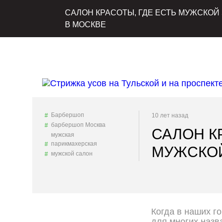
САЛОН КРАСОТЫ, ГДЕ ЕСТЬ МУЖСКОЙ 
В МОСКВЕ
Барбершоп
10 лет назад
барбершоп Москва
САЛОН К
мужская
парикмахерская
МУЖСКОЙ
мужской салон
Когда в наших г
для многих назв