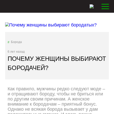
Борода
6 лет назад
ПОЧЕМУ ЖЕНЩИНЫ ВЫБИРАЮТ
БОРОДАЧЕЙ?
Как правило, мужчины редко следуют моде –
и отращивают бороду, чтобы не бриться или
по другим своим причинам. А женское
внимание к бородачам – приятный бонус.
Однако не всякая борода вызывает у дам