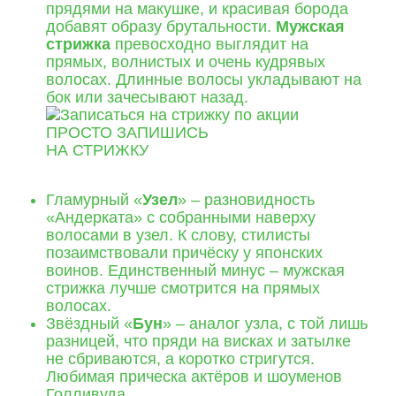
прядями на макушке, и красивая борода
добавят образу брутальности.
Мужская
стрижка
превосходно выглядит на
прямых, волнистых и очень кудрявых
волосах. Длинные волосы укладывают на
бок или зачесывают назад.
ПРОСТО ЗАПИШИСЬ
НА СТРИЖКУ
ОНЛАЙН ЗАПИСЬ
Гламурный «
Узел
» – разновидность
«Андерката» с собранными наверху
волосами в узел. К слову, стилисты
позаимствовали причёску у японских
воинов. Единственный минус – мужская
стрижка лучше смотрится на прямых
волосах.
Звёздный «
Бун
» – аналог узла, с той лишь
разницей, что пряди на висках и затылке
не сбриваются, а коротко стригутся.
Любимая прическа актёров и шоуменов
Голливуда.