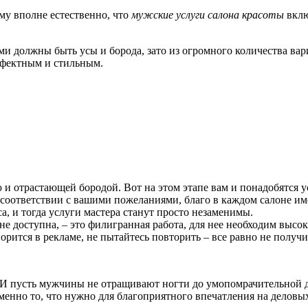
му вполне естественно, что
мужские услуги салона красоты
вклю
ими должны быть усы и борода, зато из огромного количества в
эффектным и стильным.
и отрастающей бородой. Вот на этом этапе вам и понадобятся у
соответствии с вашими пожеланиями, благо в каждом салоне им
а, и тогда услуги мастера станут просто незаменимы.
е доступна, – это филигранная работа, для нее необходим высо
ворится в рекламе, не пытайтесь повторить – все равно не получи
. И пусть мужчины не отращивают ногти до умопомрачительной 
менно то, что нужно для благоприятного впечатления на деловы