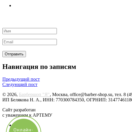
Навигация по записям
Предыдущий пост
Следующий пост
© 2026,
Барбершоп "Я"
, Москва, office@barber-shop.su, тел. 8 (
ИП Белякова Н. А., ИНН: 770300784350, ОГРНИП: 31477461180
Сайт разработан
с уважением к АРТЕМУ
Онлайн-