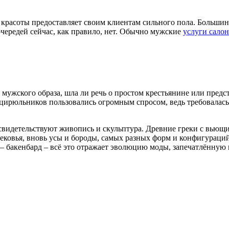
 красоты предоставляет своим клиентам сильного пола. Больши
чередей сейчас, как правило, нет. Обычно мужские
услуги сало
мужского образа, шла ли речь о простом крестьянине или пред
 цирюльников пользовались огромным спросом, ведь требовалась
 свидетельствуют живопись и скульптура. Древние греки с вьющ
ековья, вновь усы и бороды, самых разных форм и конфигураций
 – бакенбард – всё это отражает эволюцию моды, запечатлённую