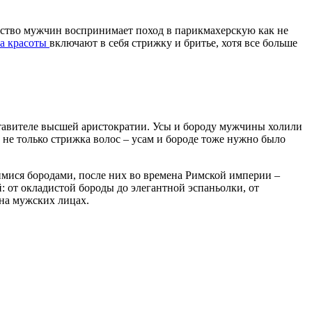
нство мужчин воспринимает поход в парикмахерскую как не
на красоты
включают в себя стрижку и бритье, хотя все больше
ставителе высшей аристократии. Усы и бороду мужчины холили
 не только стрижка волос – усам и бороде тоже нужно было
имися бородами, после них во времена Римской империи –
: от окладистой бороды до элегантной эспаньолки, от
 на мужских лицах.