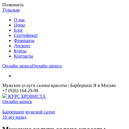
Позвонить
Тульская
О нас
Цены
Блог
Cертификат
Франшиза
Дисконт
Курсы
Контакты
Онлайн запись
Онлайн запись
Мужские услуги салона красоты | Барбершоп Я в Москве
+7 (926) 164-29-98
КУРС БРОВИСТА
Онлайн запись
Барбершоп
мужской салон
10 лет назад