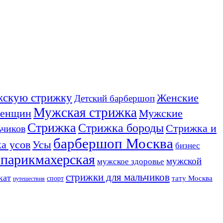
ужскую стрижку
Женские
Детский барбершоп
Мужская стрижка
женщин
Мужские
Стрижка
Стрижка бороды
Стрижка и
ьчиков
барбершоп Москва
Усы
а усов
бизнес
 парикмахерская
мужской
мужское здоровье
стрижки для мальчиков
кат
тату Москва
спорт
путешествия