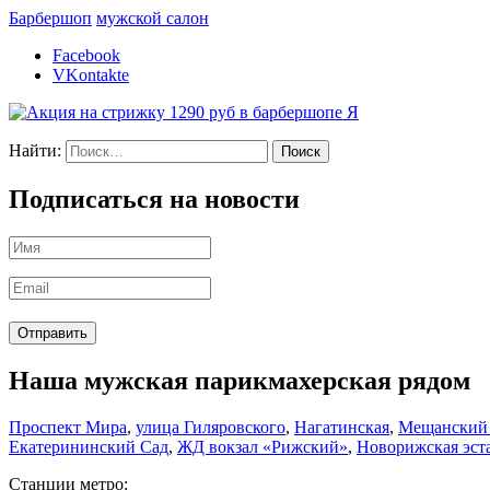
Барбершоп
мужской салон
Facebook
VKontakte
Найти:
Подписаться на новости
Наша мужская парикмахерская рядом
Проспект Мира
,
улица Гиляровского
,
Нагатинская
,
Мещанский
Екатерининский Сад
,
ЖД вокзал «Рижский»
,
Новорижская эст
Станции метро: