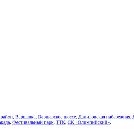
 район
,
Варшавка
,
Варшавское шоссе
,
Даниловская набережная
,
акада
,
Фестивальный парк
,
ТТК
,
СК «Олимпийский»
.