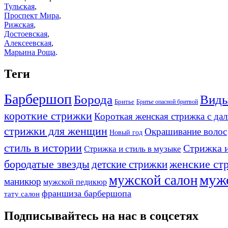
Тульская
,
Проспект Мира
,
Рижская
,
Достоевская
,
Алексеевская
,
Марьина Роща
.
Теги
Барбершоп
Борода
Виды
Бритье
Бритье опасной бритвой
короткие стрижки
Короткая женская стрижка с да
стрижки для женщин
Окрашивание волос
Новый год
стиль в истории
Стрижка и
Стрижка и стиль в музыке
бородатые звезды
детские стрижки
женские ст
муж
мужской салон
маникюр
мужской педикюр
франшиза барбершопа
тату салон
Подписывайтесь на нас в соцсетях