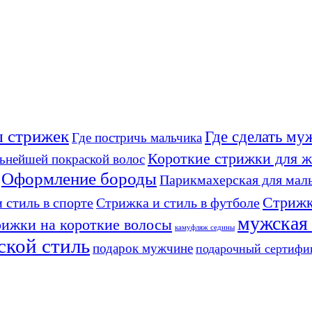
 стрижек
Где сделать м
Где постричь мальчика
Короткие стрижки для 
льнейшей покраской волос
Оформление бороды
Парикмахерская для мал
Стрижк
 стиль в спорте
Стрижка и стиль в футболе
мужская
рижки на короткие волосы
камуфляж седины
ской стиль
подарок мужчине
подарочный сертифи