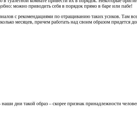
о в туалетной комнате привести их в порядок. Некоторые ориги
удобно: можно приводить себя в порядок прямо в баре или пабе!
ериалов с рекомендациями по отращиванию таких усиков. Там вс
сколько месяцев, причем работать над своим образом придется до
наши дни такой образ – скорее признак принадлежности человек