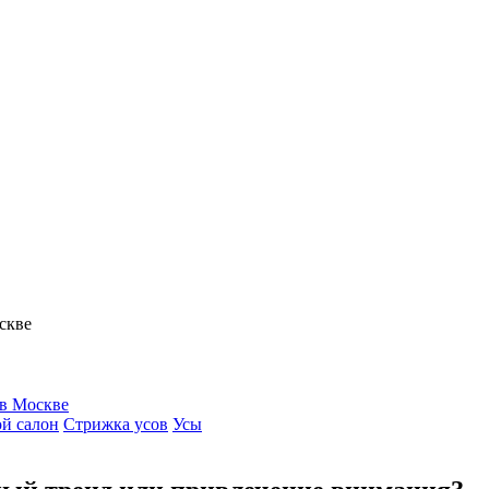
скве
й салон
Стрижка усов
Усы