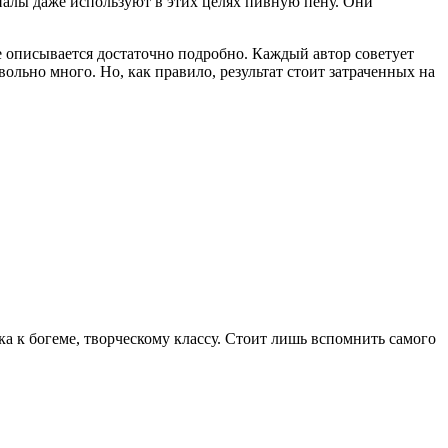
налы даже используют в этих целях пивную пену. Они
е описывается достаточно подробно. Каждый автор советует
вольно много. Но, как правило, результат стоит затраченных на
а к богеме, творческому классу. Стоит лишь вспомнить самого