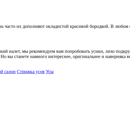
 часто их дополняют окладистой красивой бородкой. В любом сл
кий налет, мы рекомендуем вам попробовать усики, лихо подкруч
 Но вы станете намного интереснее, оригинальнее и наверняка в
й салон
Стрижка усов
Усы