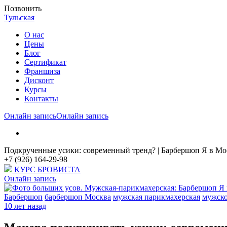
Позвонить
Тульская
О нас
Цены
Блог
Cертификат
Франшиза
Дисконт
Курсы
Контакты
Онлайн запись
Онлайн запись
Подкрученные усики: современный тренд? | Барбершоп Я в Мо
+7 (926) 164-29-98
КУРС БРОВИСТА
Онлайн запись
Барбершоп
барбершоп Москва
мужская парикмахерская
мужско
10 лет назад