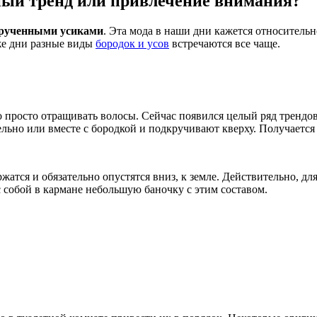
ный тренд или привлечение внимания?
рученными
усиками
. Эта мода в наши дни кажется относитель
же дни разные виды
бородок и усов
встречаются все чаще.
 просто отращивать волосы. Сейчас появился целый ряд тренд
льно или вместе с бородкой и подкручивают кверху. Получается
ржатся и обязательно опустятся вниз, к земле. Действительно, д
 собой в кармане небольшую баночку с этим составом.