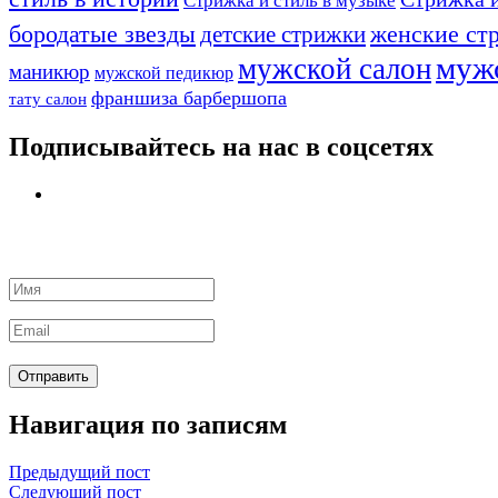
Стрижка и стиль в музыке
бородатые звезды
детские стрижки
женские ст
муж
мужской салон
маникюр
мужской педикюр
франшиза барбершопа
тату салон
Подписывайтесь на нас в соцсетях
Навигация по записям
Предыдущий пост
Следующий пост