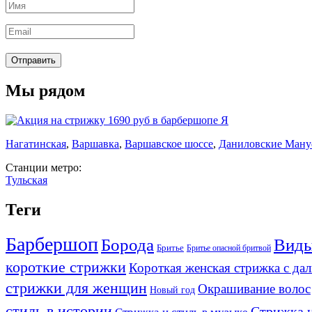
Мы рядом
Нагатинская
,
Варшавка
,
Варшавское шоссе
,
Даниловские Ману
Станции метро:
Тульская
Теги
Барбершоп
Борода
Виды
Бритье
Бритье опасной бритвой
короткие стрижки
Короткая женская стрижка с да
стрижки для женщин
Окрашивание волос
Новый год
стиль в истории
Стрижка и