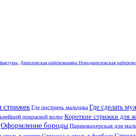
фактуры
,
Даниловская набережная
на Новоданиловская набереж
 стрижек
Где сделать м
Где постричь мальчика
Короткие стрижки для 
льнейшей покраской волос
Оформление бороды
Парикмахерская для мал
Стрижк
 стиль в спорте
Стрижка и стиль в футболе