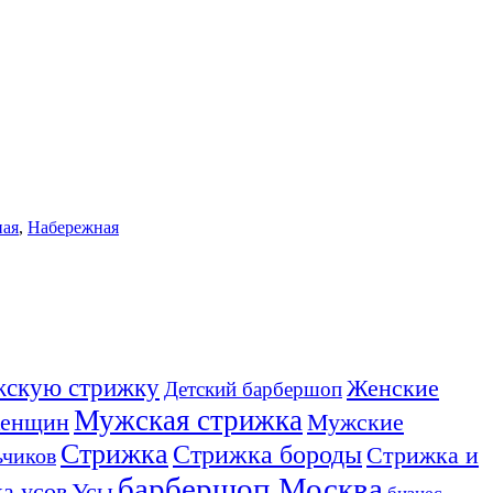
ная
,
Набережная
ужскую стрижку
Женские
Детский барбершоп
Мужская стрижка
женщин
Мужские
Стрижка
Стрижка бороды
Стрижка и
ьчиков
барбершоп Москва
Усы
а усов