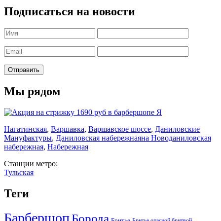
Подписаться на новости
Мы рядом
Нагатинская
,
Варшавка
,
Варшавское шоссе
,
Даниловские
Мануфактуры
,
Даниловская набережная
на Новоданиловская
набережная
,
Набережная
Станции метро:
Тульская
Теги
Барбершоп
Борода
Бритье
Бритье опасной бритвой