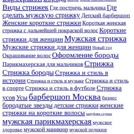
Виды стрижек
Где
Где постричь мальчика
сделать мужскую стрижку
Детский барбершоп
Женские короткие стрижки
Короткая женская
Короткие
стрижка с дальнейшей покраской волос
Мужская стрижка
стрижки для женщин
Мужские стрижки для женщин
Новый год
Оформление бороды
Окрашивание волос
Стрижка
Парикмахерская для мальчиков
Стрижка бороды
Стрижка и стиль в
истории
Стрижка и стиль
Стрижка и стиль в музыке
Стрижка
в спорте
Стрижка и стиль в футболе
барбершоп Москва
Усы
усов
бизнес
бородатые звезды
детские стрижки
женские
стрижки на короткие волосы
камуфляж седины
мужская парикмахерская
мужское
мужской маникюр
здоровье
мужской педикюр