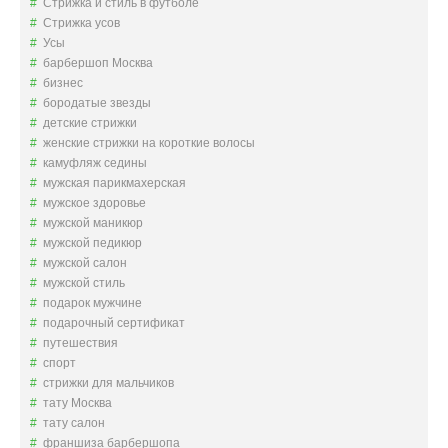
Стрижка и стиль в футболе
Стрижка усов
Усы
барбершоп Москва
бизнес
бородатые звезды
детские стрижки
женские стрижки на короткие волосы
камуфляж седины
мужская парикмахерская
мужское здоровье
мужской маникюр
мужской педикюр
мужской салон
мужской стиль
подарок мужчине
подарочный сертификат
путешествия
спорт
стрижки для мальчиков
тату Москва
тату салон
франшиза барбершопа