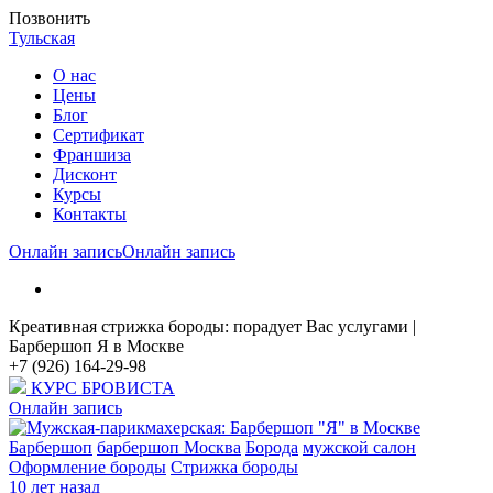
Позвонить
Тульская
О нас
Цены
Блог
Cертификат
Франшиза
Дисконт
Курсы
Контакты
Онлайн запись
Онлайн запись
Креативная стрижка бороды: порадует Вас услугами |
Барбершоп Я в Москве
+7 (926) 164-29-98
КУРС БРОВИСТА
Онлайн запись
Барбершоп
барбершоп Москва
Борода
мужской салон
Оформление бороды
Стрижка бороды
10 лет назад