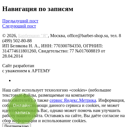
Навигация по записям
Предыдущий пост
Следующий пост
© 2026,
Барбершоп "Я"
, Москва, office@barber-shop.su, тел. 8
(499) 502-80-88
ИП Белякова Н. А., ИНН: 770300784350, ОГРНИП:
314774611801260, Свидетельство: 77 №017608819 от
28.04.2014
Сайт разработан
с уважением к АРТЕМУ
Наш сайт использует технологию «cookies» (небольшие
текстовые файлы, размещаемые на компьютере
пользователей), а также
сервис Яндекс.Метрика
. Информация,
Онлайн-
собранная при помощи данного сервиса и cookies, не может
идентифицировать Вас, однако может помочь нам улучшить
запись
работу нашего сайта. Оставаясь на сайте, Вы даёте согласие на
сбор информации и использование cookies.
Подтверждаю