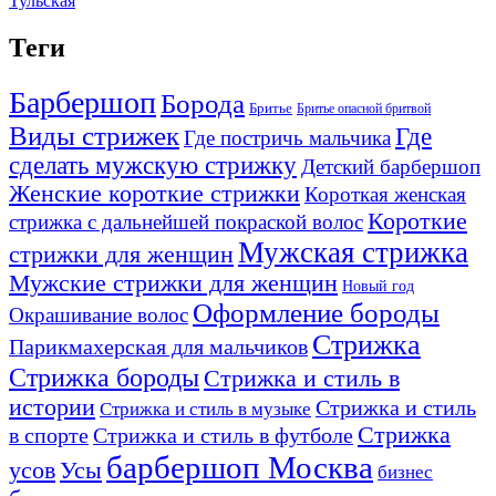
Тульская
Теги
Барбершоп
Борода
Бритье
Бритье опасной бритвой
Виды стрижек
Где
Где постричь мальчика
сделать мужскую стрижку
Детский барбершоп
Женские короткие стрижки
Короткая женская
Короткие
стрижка с дальнейшей покраской волос
Мужская стрижка
стрижки для женщин
Мужские стрижки для женщин
Новый год
Оформление бороды
Окрашивание волос
Стрижка
Парикмахерская для мальчиков
Стрижка бороды
Стрижка и стиль в
истории
Стрижка и стиль
Стрижка и стиль в музыке
Стрижка
в спорте
Стрижка и стиль в футболе
барбершоп Москва
Усы
усов
бизнес