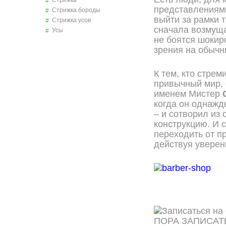
Стрижка
представлениям
Стрижка бороды
выйти за рамки 
Стрижка усов
сначала возмуща
Усы
не боятся шокир
зрения на обычн
К тем, кто стрем
привычный мир,
именем Мистер
когда он однажд
– и сотворил из
конструкцию. И 
переходить от п
действуя уверен
ПОРА ЗАПИСАТ