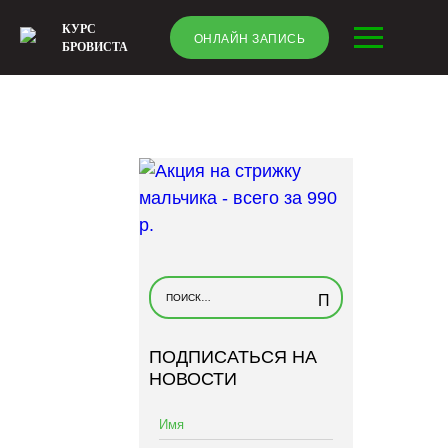
КУРС
ОНЛАЙН ЗАПИСЬ
БРОВИСТА
Н
а
й
ПОДПИСАТЬСЯ НА
т
НОВОСТИ
и
: