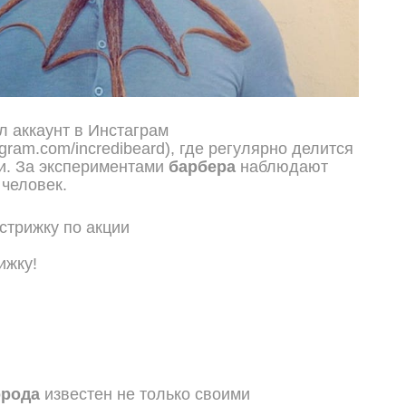
л аккаунт в Инстаграм
tagram.com/incredibeard), где регулярно делится
и. За экспериментами
барбера
наблюдают
 человек.
ижку!
орода
известен не только своими