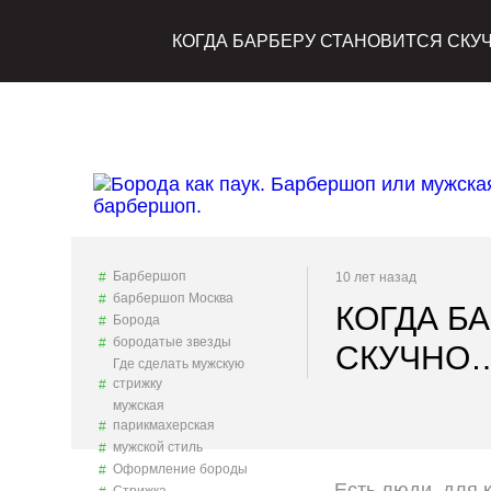
КОГДА БАРБЕРУ СТАНОВИТСЯ СКУ
Барбершоп
10 лет назад
барбершоп Москва
КОГДА Б
Борода
бородатые звезды
СКУЧНО
Где сделать мужскую
стрижку
мужская
парикмахерская
мужской стиль
Оформление бороды
Есть люди, для 