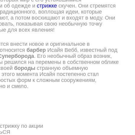
и об одежде и
стрижке
скучен. Они стремятся
традиционного, воплощая идеи, которые
ют, а потом восхищают и входят в моду. Они
овать, показывая свою необычную точку
ые для всех явления!
ится внести новое и оригинальное в
 относится
барбер
Исайя Вебб, известный под
Супер
борода
. Его необычный образ возник,
ы решился на перемены в собственном облике
 своей
бороды
странную объемную
с этого момента Исайя постепенно стал
ростых форм к сложным сооружениям,
но и смело.
ЬСЯ