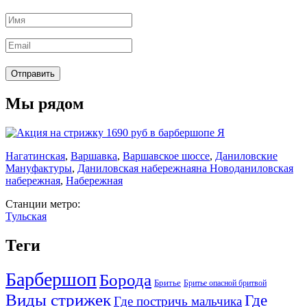
Мы рядом
Нагатинская
,
Варшавка
,
Варшавское шоссе
,
Даниловские
Мануфактуры
,
Даниловская набережная
на Новоданиловская
набережная
,
Набережная
Станции метро:
Тульская
Теги
Барбершоп
Борода
Бритье
Бритье опасной бритвой
Виды стрижек
Где
Где постричь мальчика