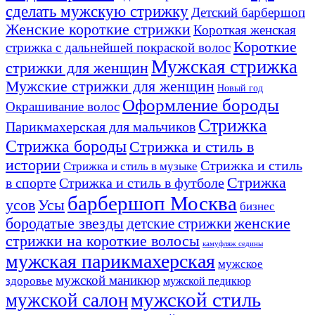
сделать мужскую стрижку
Детский барбершоп
Женские короткие стрижки
Короткая женская
Короткие
стрижка с дальнейшей покраской волос
Мужская стрижка
стрижки для женщин
Мужские стрижки для женщин
Новый год
Оформление бороды
Окрашивание волос
Стрижка
Парикмахерская для мальчиков
Стрижка бороды
Стрижка и стиль в
истории
Стрижка и стиль
Стрижка и стиль в музыке
Стрижка
в спорте
Стрижка и стиль в футболе
барбершоп Москва
Усы
усов
бизнес
бородатые звезды
детские стрижки
женские
стрижки на короткие волосы
камуфляж седины
мужская парикмахерская
мужское
мужской маникюр
здоровье
мужской педикюр
мужской стиль
мужской салон