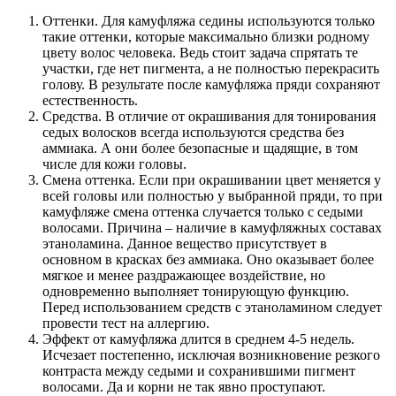
Оттенки. Для камуфляжа седины используются только
такие оттенки, которые максимально близки родному
цвету волос человека. Ведь стоит задача спрятать те
участки, где нет пигмента, а не полностью перекрасить
голову. В результате после камуфляжа пряди сохраняют
естественность.
Средства. В отличие от окрашивания для тонирования
седых волосков всегда используются средства без
аммиака. А они более безопасные и щадящие, в том
числе для кожи головы.
Смена оттенка. Если при окрашивании цвет меняется у
всей головы или полностью у выбранной пряди, то при
камуфляже смена оттенка случается только с седыми
волосами. Причина – наличие в камуфляжных составах
этаноламина. Данное вещество присутствует в
основном в красках без аммиака. Оно оказывает более
мягкое и менее раздражающее воздействие, но
одновременно выполняет тонирующую функцию.
Перед использованием средств с этаноламином следует
провести тест на аллергию.
Эффект от камуфляжа длится в среднем 4-5 недель.
Исчезает постепенно, исключая возникновение резкого
контраста между седыми и сохранившими пигмент
волосами. Да и корни не так явно проступают.