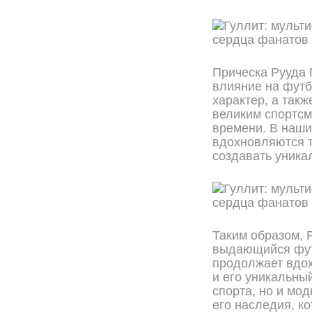
Прическа Рууда 
влияние на футб
характер, а такж
великим спортсм
времени. В наши
вдохновляются т
создавать уника
Таким образом, 
выдающийся футб
продолжает вдох
и его уникальны
спорта, но и мо
его наследия, к