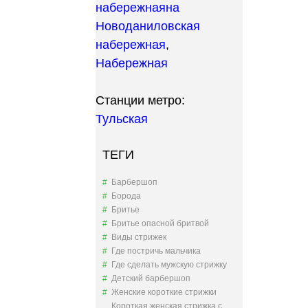
набережная
на
Новоданиловская
набережная
,
Набережная
Станции метро:
Тульская
ТЕГИ
Барбершоп
Борода
Бритье
Бритье опасной бритвой
Виды стрижек
Где постричь мальчика
Где сделать мужскую стрижку
Детский барбершоп
Женские короткие стрижки
Короткая женская стрижка с