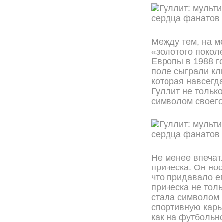
Между тем, на м
«золотого покол
Европы в 1988 го
поле сыграли к
которая навсегд
Гуллит не тольк
символом своего
Не менее впечат
прическа. Он но
что придавало е
прическа не тол
стала символом с
спортивную карь
как на футбольно