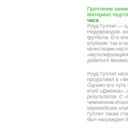
Прочтение зани
Материал подгот
часа
Рууд Гуллит — о
Нидерландов, ко
футбола. Его вп
клубном, так и 
качествами наст
«мультифункцион
добиться множес
Рууд Гуллит нач
продолжил в «Фе
Однако его путь
клуб «Дженоа», 
результатов. С 
чемпионом Итали
европейских клу
Гуллит также ст
был награжден З