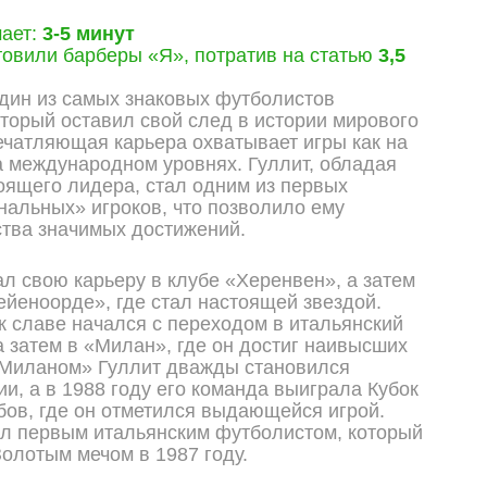
мает:
3-5 минут
овили барберы «Я», потратив на статью
3,5
дин из самых знаковых футболистов
торый оставил свой след в истории мирового
ечатляющая карьера охватывает игры как на
на международном уровнях. Гуллит, обладая
оящего лидера, стал одним из первых
альных» игроков, что позволило ему
тва значимых достижений.
ал свою карьеру в клубе «Херенвен», а затем
йеноорде», где стал настоящей звездой.
 к славе начался с переходом в итальянский
а затем в «Милан», где он достиг наивысших
«Миланом» Гуллит дважды становился
и, а в 1988 году его команда выиграла Кубок
бов, где он отметился выдающейся игрой.
ал первым итальянским футболистом, который
олотым мечом в 1987 году.