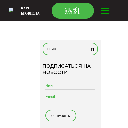
КУРС
ОНЛАЙН
ЗАПИСЬ
БРОВИСТА
Н
а
й
ПОДПИСАТЬСЯ НА
т
НОВОСТИ
и
: