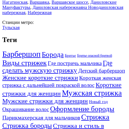
Нагатинская
,
Варшавка
,
Варшавское шоссе
,
Даниловские
Мануфактуры
,
Даниловская набережная
на Новоданиловская
набережная
,
Набережная
Станции метро:
Тульская
Теги
Барбершоп
Борода
Бритье
Бритье опасной бритвой
Виды стрижек
Где
Где постричь мальчика
сделать мужскую стрижку
Детский барбершоп
Женские короткие стрижки
Короткая женская
Короткие
стрижка с дальнейшей покраской волос
Мужская стрижка
стрижки для женщин
Мужские стрижки для женщин
Новый год
Оформление бороды
Окрашивание волос
Стрижка
Парикмахерская для мальчиков
Стрижка бороды
Стрижка и стиль в