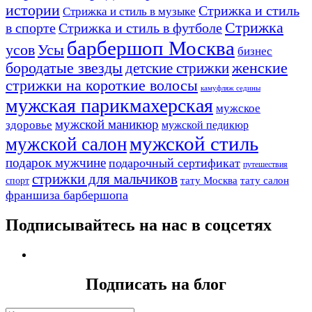
истории
Стрижка и стиль
Стрижка и стиль в музыке
Стрижка
в спорте
Стрижка и стиль в футболе
барбершоп Москва
Усы
усов
бизнес
бородатые звезды
детские стрижки
женские
стрижки на короткие волосы
камуфляж седины
мужская парикмахерская
мужское
мужской маникюр
здоровье
мужской педикюр
мужской стиль
мужской салон
подарок мужчине
подарочный сертификат
путешествия
стрижки для мальчиков
тату Москва
тату салон
спорт
франшиза барбершопа
Подписывайтесь на нас в соцсетях
Подписать на блог