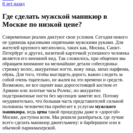
8 лет назад
Где сделать мужской маникюр в
Москве по низкой цене?
Современные реалии диктуют свои условия. Сегодня никого
не удивишь красивыми опрятными мужскими руками. Для
жителей крупного мегаполиса, таких как, Москва, Санкт-
Петербург и других, визитной карточкой успешного человека
является его внешний вид. Так сложилось, при общении мы
обращаем внимание на мельчайшие детали собеседника:
стрижку волос, аккуратные ногти, кожу лица, запах парфюма,
обувь. Для того, чтобы выглядеть дорого, важно следить за
собой очень тщательно, не жалея на это времени и средств.
Возможно, не все оценят ваш дорогостоящий костюм от
Армани или золотые часы Ролекс, но аккуратно
подстриженные ногти без заусенцев заметят все. Потому
неудивительно, что большая часть представителей сильной
половины человечества прибегает к услугам
мужского
маникюра
, ведь
цена
такой процедуры даже в «дорогой»
Москве, доступна всем. Мы решили разобраться, где лучше
всего сделать маникюр джентльмену: в барбершопе или в
обычной парикмахерской.