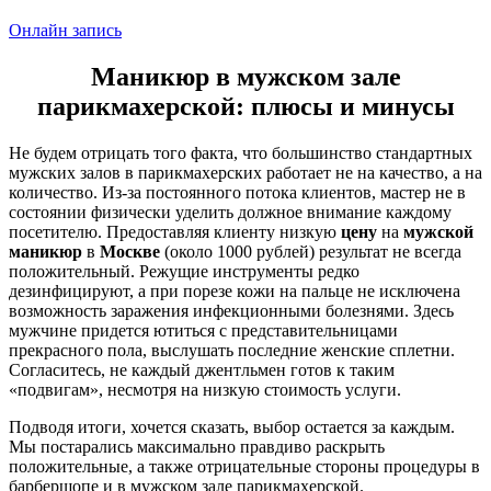
Онлайн запись
Маникюр в мужском зале
парикмахерской: плюсы и минусы
Не будем отрицать того факта, что большинство стандартных
мужских залов в парикмахерских работает не на качество, а на
количество. Из-за постоянного потока клиентов, мастер не в
состоянии физически уделить должное внимание каждому
посетителю. Предоставляя клиенту низкую
цену
на
мужской
маникюр
в
Москве
(около 1000 рублей) результат не всегда
положительный. Режущие инструменты редко
дезинфицируют, а при порезе кожи на пальце не исключена
возможность заражения инфекционными болезнями. Здесь
мужчине придется ютиться с представительницами
прекрасного пола, выслушать последние женские сплетни.
Согласитесь, не каждый джентльмен готов к таким
«подвигам», несмотря на низкую стоимость услуги.
Подводя итоги, хочется сказать, выбор остается за каждым.
Мы постарались максимально правдиво раскрыть
положительные, а также отрицательные стороны процедуры в
барбершопе и в мужском зале парикмахерской.