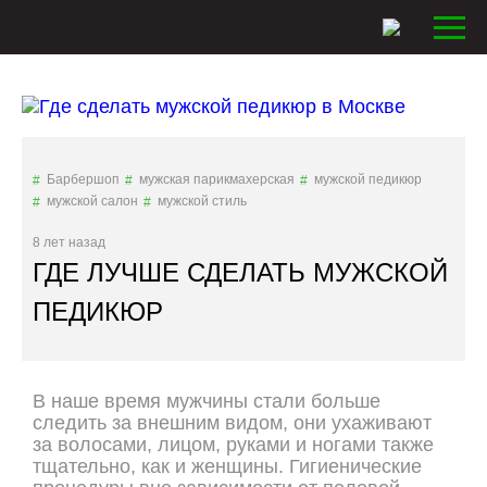
Барбершоп
мужская парикмахерская
мужской педикюр
мужской салон
мужской стиль
8 лет назад
ГДЕ ЛУЧШЕ СДЕЛАТЬ МУЖСКОЙ
ПЕДИКЮР
В наше время мужчины стали больше
следить за внешним видом, они ухаживают
за волосами, лицом, руками и ногами также
тщательно, как и женщины. Гигиенические