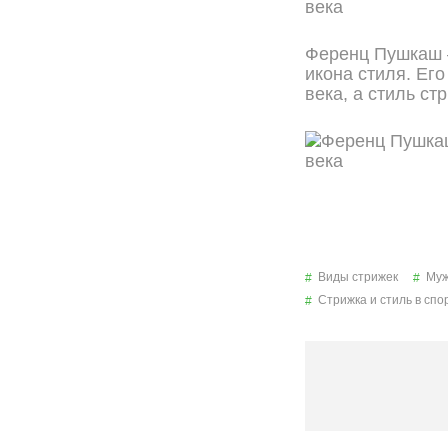
Ференц Пушкаш –
икона стиля. Ег
века, а стиль с
Виды стрижек
Муж
Стрижка и стиль в спо