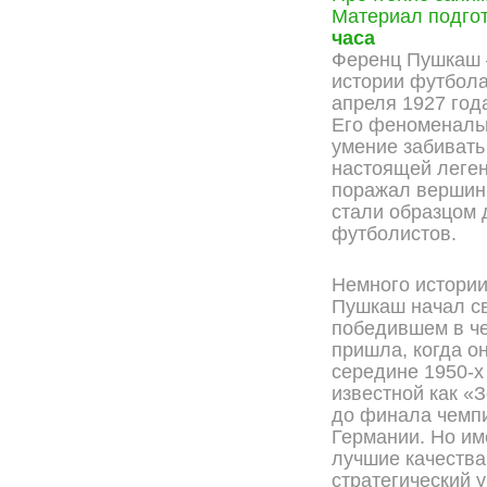
Материал подгот
часа
Ференц Пушкаш –
истории футбола
апреля 1927 года
Его феноменальн
умение забивать
настоящей леген
поражал вершин
стали образцом
футболистов.
Немного истори
Пушкаш начал св
победившем в че
пришла, когда о
середине 1950-х
известной как «
до финала чемпи
Германии. Но им
лучшие качества
стратегический у