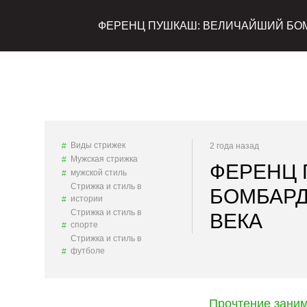
ФЕРЕНЦ ПУШКАШ: ВЕЛИЧАЙШИЙ БОМ
Виды стрижек
2 года назад
Мужская стрижка
ФЕРЕНЦ 
мужской стиль
Стрижка и стиль в
БОМБАРД
истории
Стрижка и стиль в
ВЕКА
спорте
Стрижка и стиль в
футболе
Прочтение зани