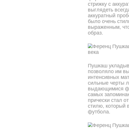
стрижку с аккур
выглядеть всегд
аккуратный проб
было очень стил
выраженным, что
образ.
Пушкаш укладыва
позволяло им вы
интенсивных мат
сильные черты ли
выдающимися фу
самых запоминаю
прически стал о
стилю, который 
футбола.