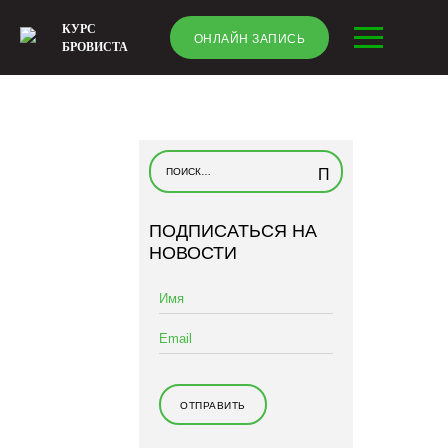
КУРС
ОНЛАЙН ЗАПИСЬ
БРОВИСТА
Н
а
й
ПОДПИСАТЬСЯ НА
т
НОВОСТИ
и
: