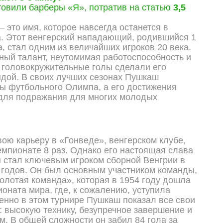
овили барберы «Я», потратив на статью
3,5
 это имя, которое навсегда останется в
. Этот венгерский нападающий, родившийся 1
, стал одним из величайших игроков 20 века.
ый талант, неутомимая работоспособность и
 головокружительные голы сделали его
дой. В своих лучших сезонах Пушкаш
ы футбольного Олимпа, а его достижения
 для подражания для многих молодых
и
ою карьеру в «Гонведе», венгерском клубе,
мпионате 8 раз. Однако его настоящая слава
н стал ключевым игроком сборной Венгрии в
 годов. Он был основным участником команды,
Золотая команда», которая в 1954 году дошла
оната мира, где, к сожалению, уступила
енно в этом турнире Пушкаш показал все свои
: высокую технику, безупречное завершение и
м. В общей сложности он забил 84 гола за