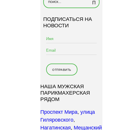
а
й
ПОДПИСАТЬСЯ НА
т
НОВОСТИ
и
:
НАША МУЖСКАЯ
ПАРИКМАХЕРСКАЯ
РЯДОМ
Проспект Мира
,
улица
Гиляровского
,
Нагатинская
,
Мещанский