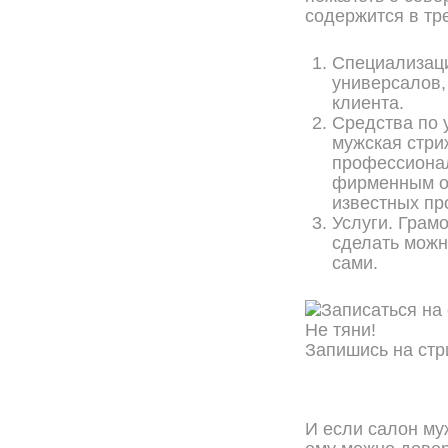
содержится в тр
Специализаци
универсалов,
клиента.
Средства по 
мужская стри
профессионал
фирменным об
известных пр
Услуги. Грам
сделать можн
сами.
Не тяни!
Запишись на стр
ОНЛАЙН ЗАПИСЬ
И если салон му