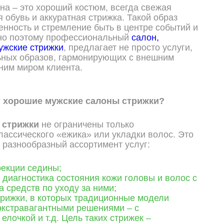
а – это хороший костюм, всегда свежая
 обувь и аккуратная стрижка. Такой образ
енность и стремление быть в центре событий и
но поэтому профессиональный
салон,
жские стрижки
, предлагает не просто услуги,
ьных образов, гармонирующих с внешним
ним миром клиента.
т хорошие мужские салоны стрижки?
 стрижки
не ограничены только
ассического «ежика» или укладки волос. Это
 разнообразный ассортимент услуг:
рекции седины;
диагностика состояния кожи головы и волос с
 средств по уходу за ними;
трижки, в которых традиционные модели
экстравагантными решениями – с
елочкой и т.д. Цель таких стрижек –