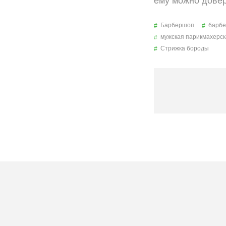
ему можно довер
Барбершоп
барбе
мужская парикмахерск
Стрижка бороды