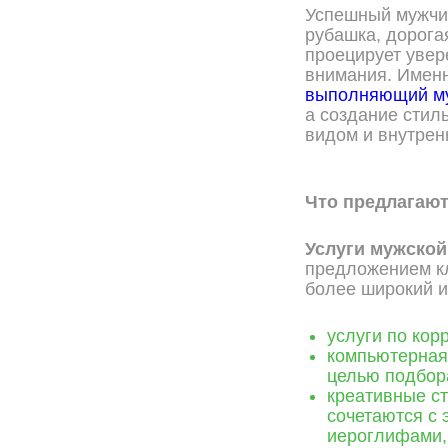
Успешный мужчин
рубашка, дорогая
проецирует увер
внимания. Имен
выполняющий му
а создание стил
видом и внутрен
Что предлагаю
Услуги мужской
предложением кл
более широкий и
услуги по кор
компьютерная 
целью подбора
креативные с
сочетаются с 
иероглифами, 