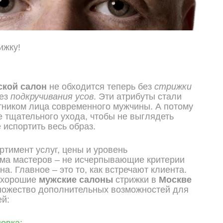
ижку!
ской салон
не обходится теперь без
стрижки
без
подкручивания усов
. Эти атрибуты стали
ником лица современного мужчины. А потому
е тщательного ухода, чтобы не выглядеть
 испортить весь образ.
ртимент услуг, цены и уровень
ма мастеров – не исчерпывающие критерии
а. Главное – это то, как встречают клиента.
 хорошие
мужские салоны
стрижки в
Москве
ножество дополнительных возможностей для
ей:
овка;