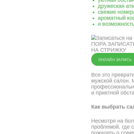
дружеская ат
свежие номера
ароматный ко
и возможность
ПОРА ЗАПИСАТ
НА СТРИЖКУ
ОНЛАЙН ЗАПИСЬ
Все это преврат
мужской салон. 
профессиональн
и приятной обст
Как выбрать са
Несмотря на бол
проблемой, где 
пожалеть о сове