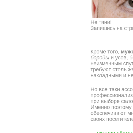
Не тяни!
Запишись на стр
ОНЛАЙН ЗАПИСЬ
Кроме того,
муж
бороды
и усов, 
неизменным спут
требуют столь ж
накладными и не
Но все-таки ассо
профессионализ
при выборе салон
Именно поэтому
обеспечивают м
своих посетител
уютная обстан