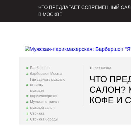
ЧТО ПРЕДЛАГАЕТ СОВРЕМЕННЫЙ САЛ
В МОСКВЕ
Барбершоп
10 лет назад
барбершоп Москва
ЧТО ПРЕ
Где сделать мужскую
стрижку
САЛОН? 
мужская
парикмахерская
КОФЕ И 
Мужская стрижка
мужской салон
Стрижка
Стрижка бороды