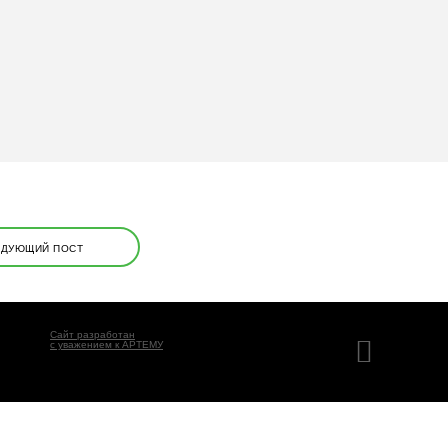
ЕДУЮЩИЙ ПОСТ
Сайт разработан
с уважением к АРТЕМУ
), а также
сервис Яндекс.Метрика
. Информация,
 работу нашего сайта. Оставаясь на сайте, Вы даёте