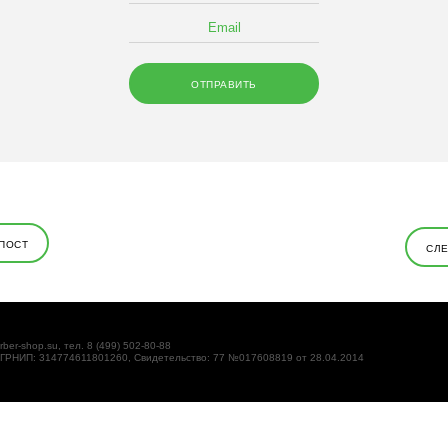
ПОСТ
СЛ
rber-shop.su, тел. 8 (499) 502-80-88
ОГРНИП: 314774611801260, Свидетельство: 77 №017608819 от 28.04.2014
кстовые файлы, размещаемые на компьютере пользователей
т идентифицировать Вас, однако может помочь нам улучшить