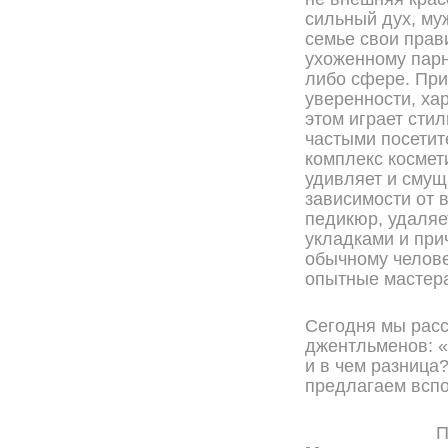
сильный дух, му
семье свои прав
ухоженному парн
либо сфере. При
уверенности, ха
этом играет сти
частыми посетит
комплекс космет
удивляет и смущ
зависимости от 
педикюр, удаляе
укладками и при
обычному челове
опытные мастер
Сегодня мы рас
джентльменов: «
и в чем разница
предлагаем вспо
П