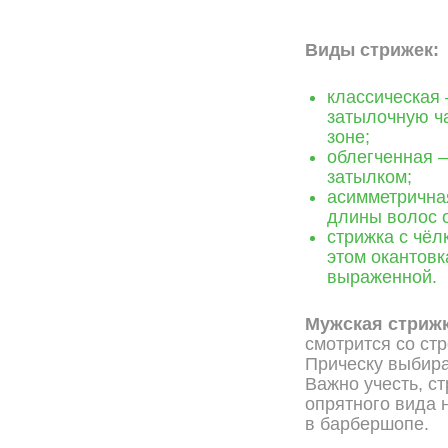
ОНЛАЙН ЗАПИСЬ
Виды стрижек:
классическая 
затылочную ча
зоне;
облегченная –
затылком;
асимметричная
длины волос о
стрижка с чёл
этом окантовк
выраженной.
Мужская стриж
смотрится со ст
Прическу выбира
Важно учесть, с
опрятного вида 
в барбершопе.