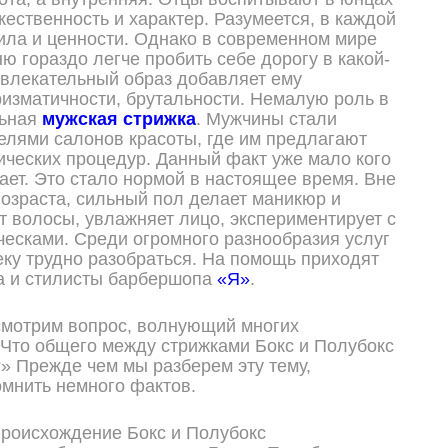
жественность и характер. Разумеется, в каждой
ила и ценности. Однако в современном мире
ю гораздо легче пробить себе дорогу в какой-
влекательный образ добавляет ему
ризматичности, брутальности. Немалую роль в
льная
мужская стрижка
. Мужчины стали
елями салонов красоты, где им предлагают
ических процедур. Данный факт уже мало кого
ает. Это стало нормой в настоящее время. Вне
возраста, сильный пол делает маникюр и
т волосы, увлажняет лицо, экспериментирует с
ческами. Среди огромного разнообразия услуг
ку трудно разобраться. На помощь приходят
а и стилисты барбершопа
«Я»
.
смотрим вопрос, волнующий многих
Что общего между стрижками Бокс и Полубокс
?» Прежде чем мы разберем эту тему,
мнить немного фактов.
роисхождение Бокс и Полубокс