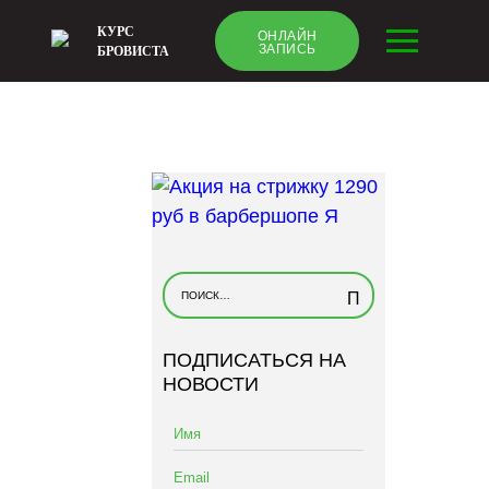
КУРС
ОНЛАЙН
ЗАПИСЬ
БРОВИСТА
Н
а
й
ПОДПИСАТЬСЯ НА
т
НОВОСТИ
и
: