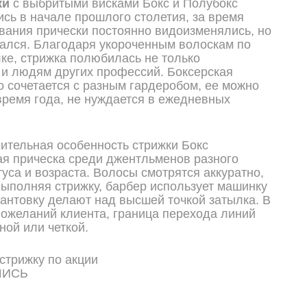
ки
с выбритыми висками Бокс и Полубокс
сь в начале прошлого столетия, за время
вания прически постоянно видоизменялись, но
ался. Благодаря укороченным волоскам по
лке, стрижка полюбилась не только
 и людям других профессий. Боксерская
о сочетается с разным гардеробом, ее можно
время года, не нуждается в ежедневных
ительная особенность стрижки Бокс
я прическа среди джентльменов разного
туса и возраста. Волосы смотрятся аккуратно,
Выполняя стрижку, барбер использует машинку
антовку делают над высшей точкой затылка. В
пожеланий клиента, граница перехода линий
ной или четкой.
ШИСЬ