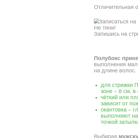
Отличительная о
Не тяни!
Запишись на стр
ОНЛАЙН ЗАПИСЬ
Полубокс
приня
выполнения мало
на длине волос.
для стрижки 
зоне – 8 см, в
чёткий или п
зависит от по
окантовка – г
выполняют на 
точкой затылк
Выбирая
мужск