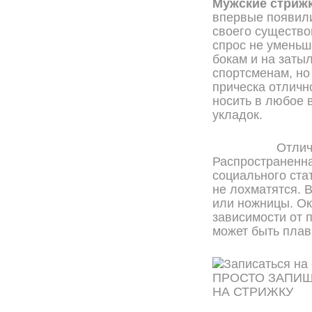
Мужские стриж
впервые появили
своего существо
спрос не уменьш
бокам и на заты
спортсменам, но
прическа отличн
носить в любое 
укладок.
Отлич
Распространенна
социального ста
не лохматятся. 
или ножницы. Ок
зависимости от 
может быть плав
ПРОСТО ЗАПИ
НА СТРИЖКУ