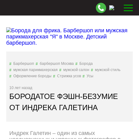
Барбершоп
барбершоп Москва
Борода
мужская парикмахерская
мужской салон
мужской стиль
Оформление бороды
Стрижка усов
Усы
10 лет назад
БОРОДАТОЕ ФЭШН-БЕЗУМИЕ
ОТ ИНДРЕКА ГАЛЕТИНА
Индрек Галетин – один из самых