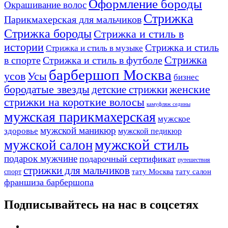
Оформление бороды
Окрашивание волос
Стрижка
Парикмахерская для мальчиков
Стрижка бороды
Стрижка и стиль в
истории
Стрижка и стиль
Стрижка и стиль в музыке
Стрижка
в спорте
Стрижка и стиль в футболе
барбершоп Москва
Усы
усов
бизнес
бородатые звезды
детские стрижки
женские
стрижки на короткие волосы
камуфляж седины
мужская парикмахерская
мужское
мужской маникюр
здоровье
мужской педикюр
мужской стиль
мужской салон
подарок мужчине
подарочный сертификат
путешествия
стрижки для мальчиков
тату Москва
тату салон
спорт
франшиза барбершопа
Подписывайтесь на нас в соцсетях