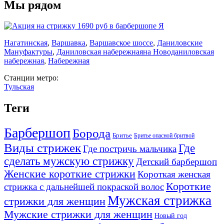
Мы рядом
Нагатинская
,
Варшавка
,
Варшавское шоссе
,
Даниловские
Мануфактуры
,
Даниловская набережная
на Новоданиловская
набережная
,
Набережная
Станции метро:
Тульская
Теги
Барбершоп
Борода
Бритье
Бритье опасной бритвой
Виды стрижек
Где
Где постричь мальчика
сделать мужскую стрижку
Детский барбершоп
Женские короткие стрижки
Короткая женская
Короткие
стрижка с дальнейшей покраской волос
Мужская стрижка
стрижки для женщин
Мужские стрижки для женщин
Новый год