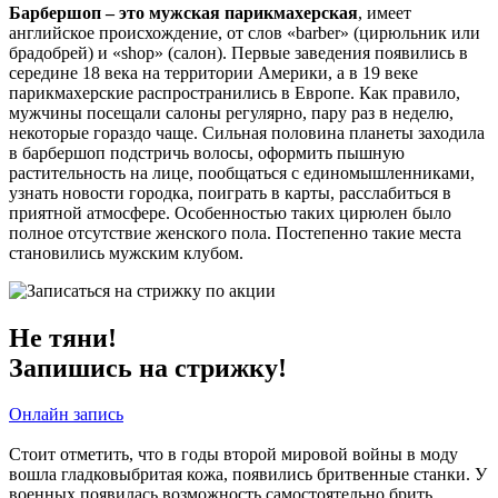
Барбершоп – это мужская парикмахерская
, имеет
английское происхождение, от слов «barber» (цирюльник или
брадобрей) и «shop» (салон). Первые заведения появились в
середине 18 века на территории Америки, а в 19 веке
парикмахерские распространились в Европе. Как правило,
мужчины посещали салоны регулярно, пару раз в неделю,
некоторые гораздо чаще. Сильная половина планеты заходила
в барбершоп подстричь волосы, оформить пышную
растительность на лице, пообщаться с единомышленниками,
узнать новости городка, поиграть в карты, расслабиться в
приятной атмосфере. Особенностью таких цирюлен было
полное отсутствие женского пола. Постепенно такие места
становились мужским клубом.
Не тяни!
Запишись на стрижку!
Онлайн запись
Стоит отметить, что в годы второй мировой войны в моду
вошла гладковыбритая кожа, появились бритвенные станки. У
военных появилась возможность самостоятельно брить