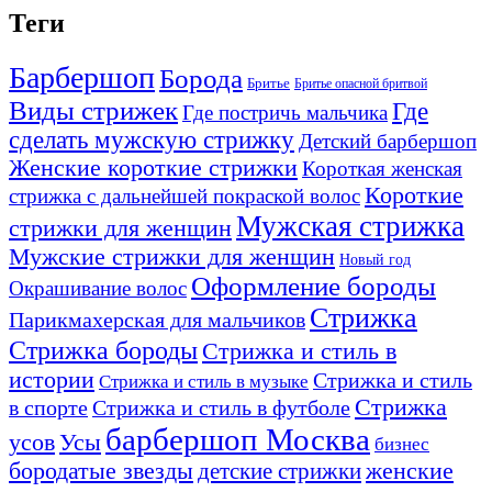
Теги
Барбершоп
Борода
Бритье
Бритье опасной бритвой
Виды стрижек
Где
Где постричь мальчика
сделать мужскую стрижку
Детский барбершоп
Женские короткие стрижки
Короткая женская
Короткие
стрижка с дальнейшей покраской волос
Мужская стрижка
стрижки для женщин
Мужские стрижки для женщин
Новый год
Оформление бороды
Окрашивание волос
Стрижка
Парикмахерская для мальчиков
Стрижка бороды
Стрижка и стиль в
истории
Стрижка и стиль
Стрижка и стиль в музыке
Стрижка
в спорте
Стрижка и стиль в футболе
барбершоп Москва
Усы
усов
бизнес
бородатые звезды
детские стрижки
женские