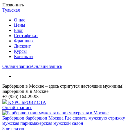
Позвонить
Тульская
О нас
Цены
Блог
Cертификат
Франшиза
Дисконт
Курсы
Контакты
Онлайн запись
Онлайн запись
Барбершоп в Москве – здесь стригутся настоящие мужчины! |
Барбершоп Я в Москве
+7 (926) 164-29-98
КУРС БРОВИСТА
Онлайн запись
Барбершоп
барбершоп Москва
Где сделать мужскую стрижку
мужская парикмахерская
мужской салон
8 лет назад