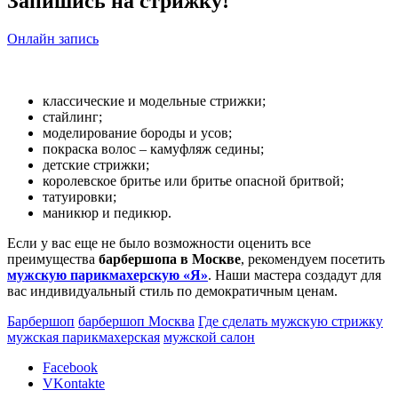
Запишись на стрижку!
Онлайн запись
классические и модельные стрижки;
стайлинг;
моделирование бороды и усов;
покраска волос – камуфляж седины;
детские стрижки;
королевское бритье или бритье опасной бритвой;
татуировки;
маникюр и педикюр.
Если у вас еще не было возможности оценить все
преимущества
барбершопа в Москве
, рекомендуем посетить
мужскую парикмахерскую «Я»
. Наши мастера создадут для
вас индивидуальный стиль по демократичным ценам.
Барбершоп
барбершоп Москва
Где сделать мужскую стрижку
мужская парикмахерская
мужской салон
Facebook
VKontakte