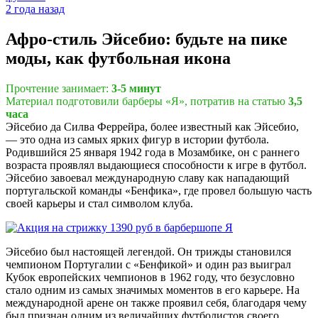
2 года назад
Афро-стиль Эйсебио: будьте на пике
моды, как футбольная икона
Прочтение занимает:
3-5 минут
Материал подготовили барберы «Я», потратив на статью
3,5
часа
Эйсебио да Силва Феррейра, более известный как Эйсебио,
— это одна из самых ярких фигур в истории футбола.
Родившийся 25 января 1942 года в Мозамбике, он с раннего
возраста проявлял выдающиеся способности к игре в футбол.
Эйсебио завоевал международную славу как нападающий
португальской команды «Бенфика», где провел большую часть
своей карьеры и стал символом клуба.
Эйсебио был настоящей легендой. Он трижды становился
чемпионом Португалии с «Бенфикой» и один раз выиграл
Кубок европейских чемпионов в 1962 году, что безусловно
стало одним из самых значимых моментов в его карьере. На
международной арене он также проявил себя, благодаря чему
был признан одним из величайших футболистов своего