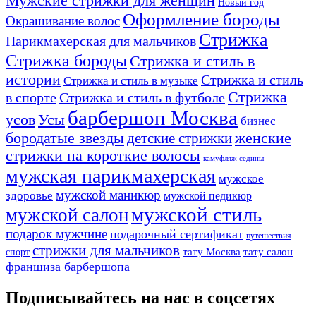
Мужские стрижки для женщин
Новый год
Оформление бороды
Окрашивание волос
Стрижка
Парикмахерская для мальчиков
Стрижка бороды
Стрижка и стиль в
истории
Стрижка и стиль
Стрижка и стиль в музыке
Стрижка
в спорте
Стрижка и стиль в футболе
барбершоп Москва
Усы
усов
бизнес
бородатые звезды
детские стрижки
женские
стрижки на короткие волосы
камуфляж седины
мужская парикмахерская
мужское
мужской маникюр
здоровье
мужской педикюр
мужской стиль
мужской салон
подарок мужчине
подарочный сертификат
путешествия
стрижки для мальчиков
тату Москва
тату салон
спорт
франшиза барбершопа
Подписывайтесь на нас в соцсетях