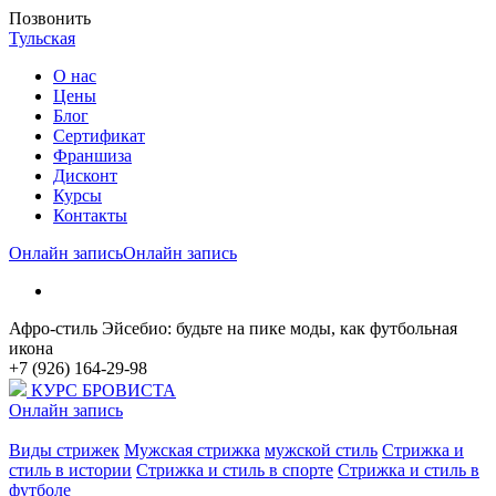
Позвонить
Тульская
О нас
Цены
Блог
Cертификат
Франшиза
Дисконт
Курсы
Контакты
Онлайн запись
Онлайн запись
Афро-стиль Эйсебио: будьте на пике моды, как футбольная
икона
+7 (926) 164-29-98
КУРС БРОВИСТА
Онлайн запись
Виды стрижек
Мужская стрижка
мужской стиль
Стрижка и
стиль в истории
Стрижка и стиль в спорте
Стрижка и стиль в
футболе