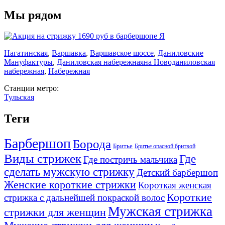
Мы рядом
Нагатинская
,
Варшавка
,
Варшавское шоссе
,
Даниловские
Мануфактуры
,
Даниловская набережная
на Новоданиловская
набережная
,
Набережная
Станции метро:
Тульская
Теги
Барбершоп
Борода
Бритье
Бритье опасной бритвой
Виды стрижек
Где
Где постричь мальчика
сделать мужскую стрижку
Детский барбершоп
Женские короткие стрижки
Короткая женская
Короткие
стрижка с дальнейшей покраской волос
Мужская стрижка
стрижки для женщин